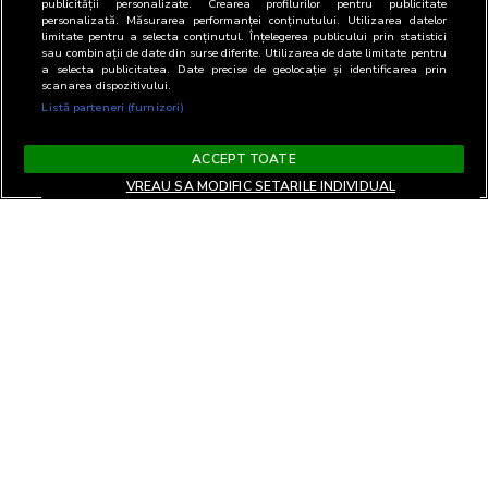
publicității personalizate. Crearea profilurilor pentru publicitate
personalizată. Măsurarea performanței conținutului. Utilizarea datelor
limitate pentru a selecta conținutul. Înțelegerea publicului prin statistici
sau combinații de date din surse diferite. Utilizarea de date limitate pentru
a selecta publicitatea. Date precise de geolocație și identificarea prin
scanarea dispozitivului.
Listă parteneri (furnizori)
ACCEPT TOATE
VREAU SA MODIFIC SETARILE INDIVIDUAL
Termeni si Conditii
Confidentialitate si cookies
Contact
Informare GDPR
Modifica setari
EN
confidentialitate
Copyright© 2026
Biroul Român de Audit Transmedia