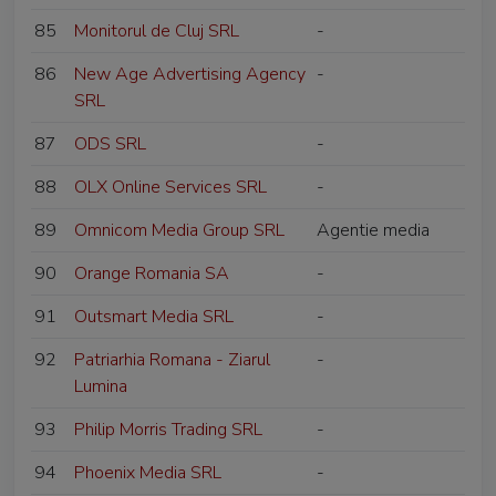
85
Monitorul de Cluj SRL
-
86
New Age Advertising Agency
-
SRL
87
ODS SRL
-
88
OLX Online Services SRL
-
89
Omnicom Media Group SRL
Agentie media
90
Orange Romania SA
-
91
Outsmart Media SRL
-
92
Patriarhia Romana - Ziarul
-
Lumina
93
Philip Morris Trading SRL
-
94
Phoenix Media SRL
-