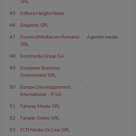
SRL
45
Editura Hargita Nepe
-
46
Edupedu SRL
-
47
EssenceMediacom Romania
Agentie media
SRL
48
Euromedia Group SA
-
49
European Business
-
Environment SRL
50
Europe Developpement
-
International - R SA
51
Fairway Media SRL
-
52
Fanatik Online SRL
-
53
FCR Media On Line SRL
-