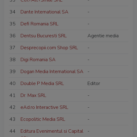
33
Ctrl+Alt+Smile SRL
-
34
Dante International SA
-
35
Defi Romania SRL
-
36
Dentsu Bucuresti SRL
Agentie media
37
Desprecopii.com Shop SRL
-
38
Digi Romania SA
-
39
Dogan Media International SA
-
40
Double P Media SRL
Editor
41
Dr. Max SRL
-
42
eAd.ro Interactive SRL
-
43
Ecopolitic Media SRL
-
44
Editura Evenimentul si Capital
-