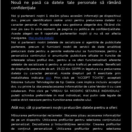
123
Vodafone Romania SA
-
Nouă ne pasă ca datele tale personale să rămână
confidențiale
124
Volovici Petru - PFA
-
Noi și partenerii noștri
1
stocăm și/sau accesăm informații pe dispozitivul
dvs., precum identificatorii cookie unici pentru prelucrarea datelor cu
125
Wavemaker Romania SRL
Agentie media
caracter personal. Puteți accepta sau gestiona alegerile dvs. făcând clic
mai jos sau în orice moment, pe pagina cu politica de confidențialitate.
Aceste alegeri vor fi raportate partenerilor noștri și nu vă vor afecta
126
Way Advertise Production
-
navigarea.
Mai multe detalii
SRL
Noi si partenerii nostri (retelele de socializare si agentiile de publicitate
partenere, precum si furnizorii nostri de servicii de date analitice)
prelucram date pentru a permite website-ului sa functioneze, pentru a
127
Wink Network SRL
-
personaliza continutul si anunturile publicitare afisate in functie de
interesele si/sau profilul dvs., pentru a va oferi functionalitati aferente
retelelor de socializare si pentru a analiza traficul pe website. Beneficiati
128
WPP Media Romania S.R.L
-
de drepturile prevazute de art. 15-22 din GDPR in legatura cu prelucrarea
datelor cu caracter personal. Aceste drepturi pot fi exercitate prin
129
X si Zero Media SRL
-
modalitatea indicata
aici
. Prin click pe “ACCEPT TOATE”, acceptati
folosirea tuturor Tehnologiilor de tip Cookie, care implica inclusiv acceptul
dvs. cu privire la stocarea/accesarea informatiilor de catre Vendor-ii cu care
130
Zdrovit Romania SRL
-
colaboram. Prin click pe “VREAU SA MODIFIC SETARILE INDIVIDUAL”
puteti schimba preferintele in mod individual, mai putin cele legate de
131
ZYX Publishing Group SRL
-
cookie strict necesare pentru functionarea website-ului.
Atât noi, cât și partenerii noștri prelucrăm datele pentru a oferi:
Măsurarea performanței reclamelor. Stocarea și/sau accesarea informațiilor
de pe un dispozitiv. Utilizarea profilurilor pentru selectarea conținutului
personalizat. Dezvoltarea și îmbunătățirea serviciilor. Crearea profilurilor
de conținut personalizat. Utilizarea profilurilor pentru selectarea