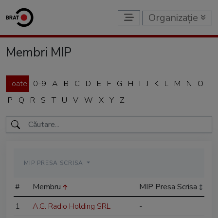
Organizație
Membri MIP
Toate
0-9
A
B
C
D
E
F
G
H
I
J
K
L
M
N
O
P
Q
R
S
T
U
V
W
X
Y
Z
MIP PRESA SCRISA
#
Membru
MIP Presa Scrisa
1
A.G. Radio Holding SRL
-