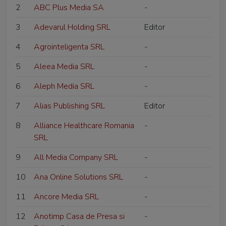
2
ABC Plus Media SA
-
3
Adevarul Holding SRL
Editor
4
Agrointeligenta SRL
-
5
Aleea Media SRL
-
6
Aleph Media SRL
-
7
Alias Publishing SRL
Editor
8
Alliance Healthcare Romania
-
SRL
9
All Media Company SRL
-
10
Ana Online Solutions SRL
-
11
Ancore Media SRL
-
12
Anotimp Casa de Presa si
-