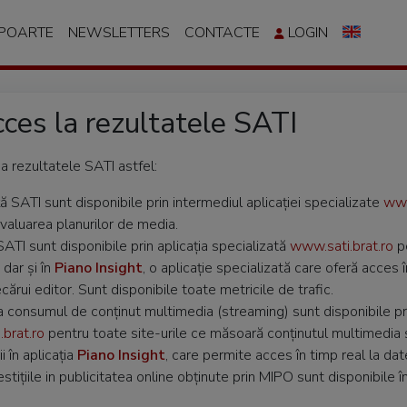
APOARTE
NEWSLETTERS
CONTACTE
LOGIN
cces la rezultatele SATI
a rezultatele SATI astfel:
ă SATI sunt disponibile prin intermediul aplicației specializate
www
evaluarea planurilor de media.
SATI sunt disponibile prin aplicația specializată
www.sati.brat.ro
pe
dar și în
Piano Insight
, o aplicație specializată care oferă acces 
iecărui editor. Sunt disponibile toate metricile de trafic.
la consumul de conținut multimedia (streaming) sunt disponibile pri
brat.ro
pentru toate site-urile ce măsoară conținutul multimedia și
i în aplicația
Piano Insight
, care permite acces în timp real la dat
estițiile in publicitatea online obținute prin MIPO sunt disponibile î