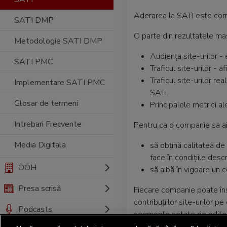
Aderarea la SATI este com
SATI DMP
O parte din rezultatele ma
Metodologie SATI DMP
Audiența site-urilor -
SATI PMC
Traficul site-urilor - a
Traficul site-urilor rea
Implementare SATI PMC
SATI.
Glosar de termeni
Principalele metrici ale
Intrebari Frecvente
Pentru ca o companie sa ai
Media Digitala
să obțină calitatea 
face în condițiile desc
OOH
să aibă în vigoare un 
Presa scrisă
Fiecare companie poate îns
contribuțiilor site-urilor p
Podcasts
segmente setate de editor