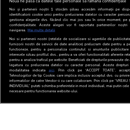
Nouă ne pasă ca datele tale personale să rămână confidențiale
FOCUS multimedia
Rezultatele SATI sunt dispo
Noi și partenerii noștri
1
stocăm și/sau accesăm informații pe dispo
tarife si conditii specifice.
Investiții în publicitate
identificatorii cookie unici pentru prelucrarea datelor cu caracter person
gestiona alegerile dvs. făcând clic mai jos sau în orice moment, pe 
Pentru a integra orice alt 
Activitati
confidențialitate. Aceste alegeri vor fi raportate partenerilor noștr
deține sau colectează date d
navigarea.
Mai multe detalii
educationale
dar necesită o discuție pre
Noi si partenerii nostri (retelele de socializare si agentiile de publicita
Coduri de bune practici
furnizorii nostri de servicii de date analitice) prelucram date pentru a p
Informatii privind tarifele 
functioneze, pentru a personaliza continutul si anunturile publicitare
interesele si/sau profilul dvs., pentru a va oferi functionalitati aferente ret
sau direct prin accesarea u
pentru a analiza traficul pe website. Beneficiati de drepturile prevazute de
legatura cu prelucrarea datelor cu caracter personal. Aceste drepturi 
modalitatea indicata
aici
. Prin click pe “ACCEPT TOATE”, acceptat
Tehnologiilor de tip Cookie, care implica inclusiv acceptul dvs. cu privir
informatiilor de catre Vendor-ii cu care colaboram. Prin click pe “VRE
INDIVIDUAL” puteti schimba preferintele in mod individual, mai putin cele 
necesare pentru functionarea website-ului.