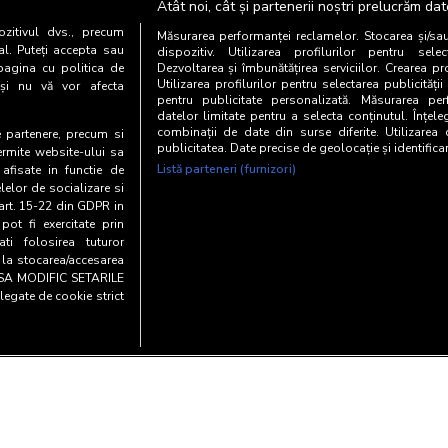
Atât noi, cât și partenerii noștri prelucrăm dat
nibile si companiilor din exteriorul asociatiei sub forma de rapoa
zitivul dvs., precum
Măsurarea performanței reclamelor. Stocarea și/sa
al. Puteți accepta sau
dispozitiv. Utilizarea profilurilor pentru selec
pagina cu politica de
Dezvoltarea și îmbunătățirea serviciilor. Crearea pr
tip de date în cadrul SATI DMP, fie obținute de un site web sau de
Utilizarea profilurilor pentru selectarea publicității
i și nu vă vor afecta
espre utilizatorii sau consumatorii, clienții sai, condițiile de acc
pentru publicitate personalizată. Măsurarea perf
datelor limitate pentru a selecta conținutul. Înțele
liminară cu reprezentantii BRAT.
combinații de date din surse diferite. Utilizarea
te partenere, precum si
publicitatea. Date precise de geolocație și identifica
ermite website-ului sa
aplicate precum si conditiile in care se poate accesa SATI pot fi so
Listă parteneri (furnizori)
 afisate in functie de
elelor de socializare si
rmatorului link:
Solicita informatii
.
 art. 15-22 din GDPR in
pot fi exercitate prin
i folosirea tuturor
e la stocarea/accesarea
AU SA MODIFIC SETARILE
legate de cookie strict