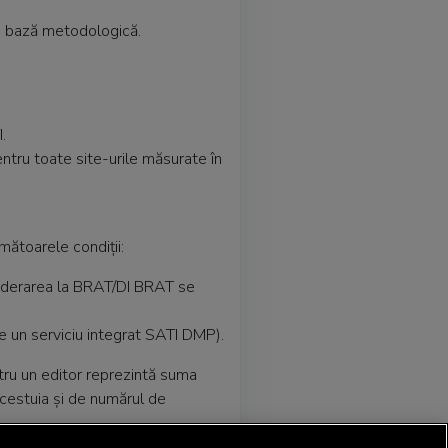
i bază metodologică.
.
 pentru toate site-urile măsurate în
mătoarele condiții:
Aderarea la BRAT/DI BRAT se
te un serviciu integrat SATI DMP).
tru un editor reprezintă suma
 acestuia și de numărul de