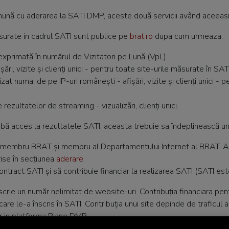
ună cu aderarea la SATI DMP, aceste două servicii având aceeas
surate in cadrul SATI sunt publice pe
brat.ro
dupa cum urmeaza:
 exprimată în numărul de Vizitatori pe Lună (VpL)
fișări, vizite și clienți unici - pentru toate site-urile măsurate în SATI
lizat numai de pe IP-uri românești - afișări, vizite și clienți unici -
 rezultatelor de streaming - vizualizări, clienți unici.
bă acces la rezultatele SATI, aceasta trebuie sa îndeplinească ur
de membru BRAT și membru al Departamentului Internet al BRAT. 
rise în secțiunea
aderare
.
contract SATI și să contribuie financiar la realizarea SATI (SATI es
crie un număr nelimitat de website-uri. Contribuția financiara pen
e care le-a înscris în SATI. Contribuția unui site depinde de traficul
 in platforma Piano DMP.