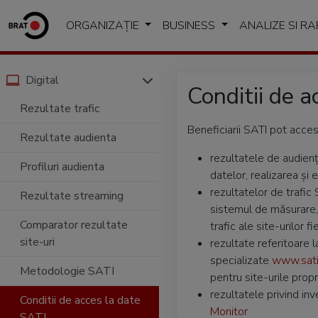
ORGANIZAȚIE
BUSINESS
ANALIZE SI R
Digital
Conditii de a
Rezultate trafic
Beneficiarii SATI pot acces
Rezultate audienta
rezultatele de audienț
Profiluri audienta
datelor, realizarea și 
rezultatelor de trafic 
Rezultate streaming
sistemul de măsurare, 
Comparator rezultate
trafic ale site-urilor f
site-uri
rezultate referitoare 
specializate
www.sati.
Metodologie SATI
pentru site-urile propri
rezultatele privind inv
Conditii de acces la date
Monitor
SATI