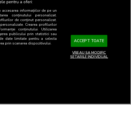
ele pentru a oferi:
rte personalizabile in baza unor
u accesarea informațiilor de pe un
tarea conținutului personalizat.
ofilurilor de conținut personalizat.
 orice alt tip de companie ce
 personalizate. Crearea profilurilor
es sunt similare celor de mai sus,
ormanței conținutului. Utilizarea
gerea publicului prin statistici sau
 de date limitate pentru a selecta
ACCEPT TOATE
rea prin scanarea dispozitivului.
licitate la andra_lacraru@brat.ro
VREAU SA MODIFIC
SETARILE INDIVIDUAL