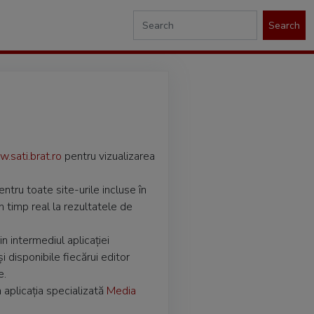
Search
.sati.brat.ro
pentru vizualizarea
ntru toate site-urile incluse în
în timp real la rezultatele de
n intermediul aplicației
 disponibile fiecărui editor
e.
n aplicația specializată
Media