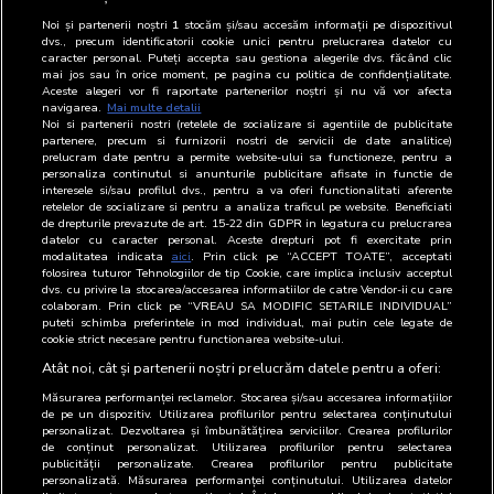
Departament
departament
Functie
Email
Telefon
Noi și partenerii noștri
1
stocăm și/sau accesăm informații pe dispozitivul
dvs., precum identificatorii cookie unici pentru prelucrarea datelor cu
Difuzare
Radu Aurora
Director
0236-
caracter personal. Puteți accepta sau gestiona alegerile dvs. făcând clic
460.875
mai jos sau în orice moment, pe pagina cu politica de confidențialitate.
Aceste alegeri vor fi raportate partenerilor noștri și nu vă vor afecta
navigarea.
Mai multe detalii
Marketing
Gabriela
Director
0236-
Noi si partenerii nostri (retelele de socializare si agentiile de publicitate
Cretu
460.620;
partenere, precum si furnizorii nostri de servicii de date analitice)
0236-
prelucram date pentru a permite website-ului sa functioneze, pentru a
personaliza continutul si anunturile publicitare afisate in functie de
460.719
interesele si/sau profilul dvs., pentru a va oferi functionalitati aferente
retelelor de socializare si pentru a analiza traficul pe website. Beneficiati
Publicitate
Adrian
Director
0236-
de drepturile prevazute de art. 15-22 din GDPR in legatura cu prelucrarea
Online
Barbu
460.620;
datelor cu caracter personal. Aceste drepturi pot fi exercitate prin
modalitatea indicata
aici
. Prin click pe “ACCEPT TOATE”, acceptati
0236-
folosirea tuturor Tehnologiilor de tip Cookie, care implica inclusiv acceptul
460.719
dvs. cu privire la stocarea/accesarea informatiilor de catre Vendor-ii cu care
colaboram. Prin click pe “VREAU SA MODIFIC SETARILE INDIVIDUAL”
Publicitate
Viorica Darie
Contabil
0236-
puteti schimba preferintele in mod individual, mai putin cele legate de
cookie strict necesare pentru functionarea website-ului.
Print
sef
460.719
Atât noi, cât și partenerii noștri prelucrăm datele pentru a oferi:
Măsurarea performanței reclamelor. Stocarea și/sau accesarea informațiilor
de pe un dispozitiv. Utilizarea profilurilor pentru selectarea conținutului
personalizat. Dezvoltarea și îmbunătățirea serviciilor. Crearea profilurilor
de conținut personalizat. Utilizarea profilurilor pentru selectarea
publicității personalizate. Crearea profilurilor pentru publicitate
personalizată. Măsurarea performanței conținutului. Utilizarea datelor