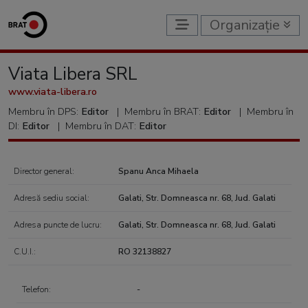
Organizație
Viata Libera SRL
www.viata-libera.ro
Membru în DPS:
Editor
|
Membru în BRAT:
Editor
|
Membru în
DI:
Editor
|
Membru în DAT:
Editor
Director general:
Spanu Anca Mihaela
Adresă sediu social:
Galati, Str. Domneasca nr. 68, Jud. Galati
Adresa puncte de lucru:
Galati, Str. Domneasca nr. 68, Jud. Galati
C.U.I.:
RO 32138827
Telefon:
-