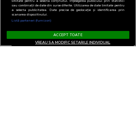
limitate pentru a selecta conținutul. Înțelegerea publicului prin statistici
sau combinații de date din surse diferite. Utilizarea de date limitate pentru
a selecta publicitatea. Date precise de geolocație și identificarea prin
scanarea dispozitivului.
Listă parteneri (furnizori)
ACCEPT TOATE
VREAU SA MODIFIC SETARILE INDIVIDUAL
Termeni si Conditii
Confidentialitate si cookies
Contact
Informare GDPR
Modifica setari
EN
confidentialitate
Copyright© 2026
Biroul Român de Audit Transmedia
Toate drepturile rezervate
Soluție web
TreeWorks