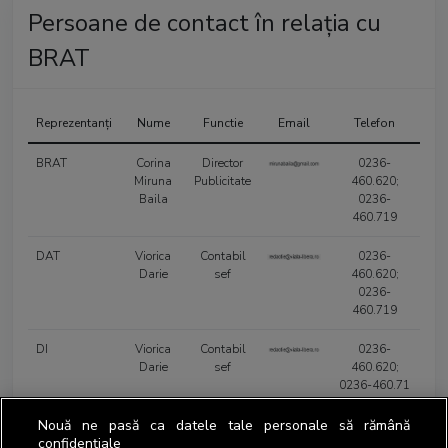
Persoane de contact în relația cu
BRAT
Reprezentanți
Nume
Functie
Email
Telefon
BRAT
Corina
Director
0236-
Miruna
Publicitate
460.620;
Baila
0236-
460.719
DAT
Viorica
Contabil
0236-
Darie
sef
460.620;
0236-
460.719
DI
Viorica
Contabil
0236-
Darie
sef
460.620;
0236-460.71
Nouă ne pasă ca datele tale personale să rămână
Șef
confidențiale