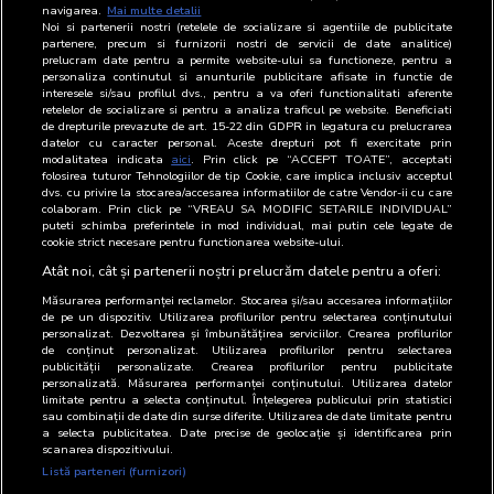
navigarea.
Mai multe detalii
Noi si partenerii nostri (retelele de socializare si agentiile de publicitate
partenere, precum si furnizorii nostri de servicii de date analitice)
Reprezentanți
Nume
Functie
Email
Telefon
prelucram date pentru a permite website-ului sa functioneze, pentru a
personaliza continutul si anunturile publicitare afisate in functie de
interesele si/sau profilul dvs., pentru a va oferi functionalitati aferente
BRAT
Florin
Director
0732-
retelelor de socializare si pentru a analiza traficul pe website. Beneficiati
Popescu
General
502.468
de drepturile prevazute de art. 15-22 din GDPR in legatura cu prelucrarea
datelor cu caracter personal. Aceste drepturi pot fi exercitate prin
modalitatea indicata
aici
. Prin click pe “ACCEPT TOATE”, acceptati
DI
Florin
Director
0732-
folosirea tuturor Tehnologiilor de tip Cookie, care implica inclusiv acceptul
Popescu
General
502.468
dvs. cu privire la stocarea/accesarea informatiilor de catre Vendor-ii cu care
colaboram. Prin click pe “VREAU SA MODIFIC SETARILE INDIVIDUAL”
DPD
Florin
Director
0732-
puteti schimba preferintele in mod individual, mai putin cele legate de
cookie strict necesare pentru functionarea website-ului.
Popescu
General
502.468
Atât noi, cât și partenerii noștri prelucrăm datele pentru a oferi:
Măsurarea performanței reclamelor. Stocarea și/sau accesarea informațiilor
de pe un dispozitiv. Utilizarea profilurilor pentru selectarea conținutului
personalizat. Dezvoltarea și îmbunătățirea serviciilor. Crearea profilurilor
de conținut personalizat. Utilizarea profilurilor pentru selectarea
publicității personalizate. Crearea profilurilor pentru publicitate
personalizată. Măsurarea performanței conținutului. Utilizarea datelor
limitate pentru a selecta conținutul. Înțelegerea publicului prin statistici
sau combinații de date din surse diferite. Utilizarea de date limitate pentru
a selecta publicitatea. Date precise de geolocație și identificarea prin
scanarea dispozitivului.
Listă parteneri (furnizori)