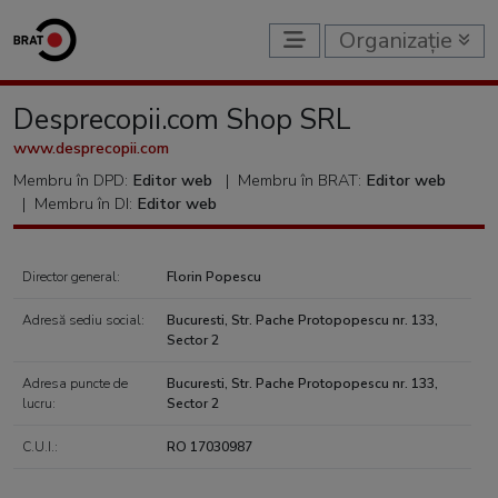
Organizație
Desprecopii.com Shop SRL
www.desprecopii.com
Membru în DPD:
Editor web
|
Membru în BRAT:
Editor web
|
Membru în DI:
Editor web
Director general:
Florin Popescu
Adresă sediu social:
Bucuresti, Str. Pache Protopopescu nr. 133,
Sector 2
Adresa puncte de
Bucuresti, Str. Pache Protopopescu nr. 133,
lucru:
Sector 2
C.U.I.:
RO 17030987