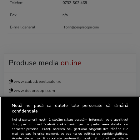
Telefon:
0732-502.468
Fax:
n/a
E-mail general:
Produse media
online
www.clubulbebelusilor.ro
www.desprecopii.com
Nouă ne pasă ca datele tale personale să rămână
confidențiale
Noi și partenerii noștri
1
stocăm și/sau accesăm informații pe dispozitivul
Persoane de contact în relația cu
dvs., precum identificatorii cookie unici pentru prelucrarea datelor cu
caracter personal. Puteți accepta sau gestiona alegerile dvs. făcând clic
BRAT
mai jos sau în orice moment, pe pagina cu politica de confidențialitate.
Aceste alegeri vor fi raportate partenerilor noștri și nu vă vor afecta