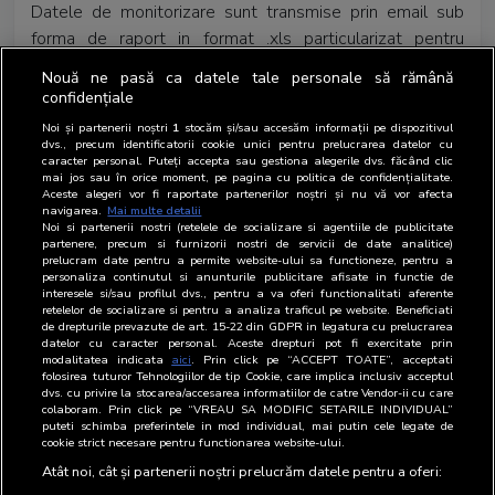
Datele de monitorizare sunt transmise prin email sub
forma de raport in format .xls particularizat pentru
fiecare utilizator in parte,
zilnic
pana la
Nouă ne pasă ca datele tale personale să rămână
ora
14:00
.Serviciul de Early Warning este disponibil
confidențiale
gratuit tuturor beneficiarilor MIP Radio prin intermediul
Noi și partenerii noștri
1
stocăm și/sau accesăm informații pe dispozitivul
aplicatiei Media Monitor.
dvs., precum identificatorii cookie unici pentru prelucrarea datelor cu
caracter personal. Puteți accepta sau gestiona alegerile dvs. făcând clic
mai jos sau în orice moment, pe pagina cu politica de confidențialitate.
Aceste alegeri vor fi raportate partenerilor noștri și nu vă vor afecta
Accesare rezultate MIP Radio
navigarea.
Mai multe detalii
Noi si partenerii nostri (retelele de socializare si agentiile de publicitate
partenere, precum si furnizorii nostri de servicii de date analitice)
In cazul in care nu sunteti beneficiar MIP Presa Radio, dar
prelucram date pentru a permite website-ului sa functioneze, pentru a
doriti acces la acest serviciu, acesta este disponibil
personaliza continutul si anunturile publicitare afisate in functie de
interesele si/sau profilul dvs., pentru a va oferi functionalitati aferente
contra cost tuturor companiilor interesate. Informatii
retelelor de socializare si pentru a analiza traficul pe website. Beneficiati
de drepturile prevazute de art. 15-22 din GDPR in legatura cu prelucrarea
privind tarifele aplicate precum si conditiile in care se
datelor cu caracter personal. Aceste drepturi pot fi exercitate prin
poate accesa acest serviciu pot fi solicitate la
modalitatea indicata
aici
. Prin click pe “ACCEPT TOATE”, acceptati
folosirea tuturor Tehnologiilor de tip Cookie, care implica inclusiv acceptul
monitorizare[at]brat[punct]ro sau prin accesarea linkului
dvs. cu privire la stocarea/accesarea informatiilor de catre Vendor-ii cu care
de mai jos:
colaboram. Prin click pe “VREAU SA MODIFIC SETARILE INDIVIDUAL”
puteti schimba preferintele in mod individual, mai putin cele legate de
cookie strict necesare pentru functionarea website-ului.
Solicita informatii
Atât noi, cât și partenerii noștri prelucrăm datele pentru a oferi: