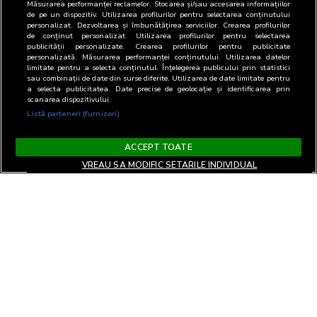
Măsurarea performanței reclamelor. Stocarea și/sau accesarea informațiilor
de pe un dispozitiv. Utilizarea profilurilor pentru selectarea conținutului
personalizat. Dezvoltarea și îmbunătățirea serviciilor. Crearea profilurilor
de conținut personalizat. Utilizarea profilurilor pentru selectarea
publicității personalizate. Crearea profilurilor pentru publicitate
personalizată. Măsurarea performanței conținutului. Utilizarea datelor
limitate pentru a selecta conținutul. Înțelegerea publicului prin statistici
sau combinații de date din surse diferite. Utilizarea de date limitate pentru
a selecta publicitatea. Date precise de geolocație și identificarea prin
scanarea dispozitivului.
Listă parteneri (furnizori)
ACCEPT TOATE
VREAU SA MODIFIC SETARILE INDIVIDUAL
Termeni si Conditii
Confidentialitate si cookies
Contact
Informare GDPR
Modifica setari
EN
confidentialitate