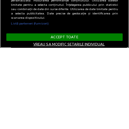
personalizată. Măsurarea performanței conținutului. Utilizarea datelor
limitate pentru a selecta conținutul. Înțelegerea publicului prin statistici
sau combinații de date din surse diferite. Utilizarea de date limitate pentru
a selecta publicitatea. Date precise de geolocație și identificarea prin
scanarea dispozitivului.
Listă parteneri (furnizori)
ACCEPT TOATE
VREAU SA MODIFIC SETARILE INDIVIDUAL
Termeni si Conditii
Confidentialitate si cookies
Contact
Informare GDPR
Modifica setari
EN
confidentialitate
Copyright© 2026
Biroul Român de Audit Transmedia
Toate drepturile rezervate