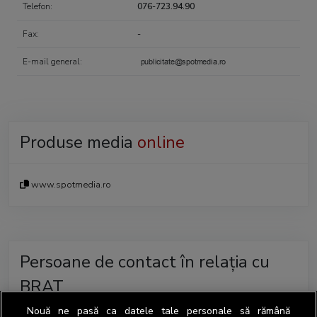
Telefon:
076-723.94.90
Fax:
-
E-mail general:
Produse media
online
www.spotmedia.ro
Persoane de contact în relația cu
BRAT
Nouă ne pasă ca datele tale personale să rămână