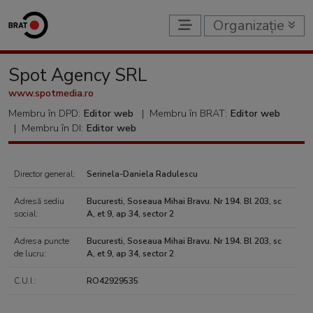
Organizație
Spot Agency SRL
www.spotmedia.ro
Membru în DPD:
Editor web
|
Membru în BRAT:
Editor web
|
Membru în DI:
Editor web
Director general:
Serinela-Daniela Radulescu
Adresă sediu
Bucuresti, Soseaua Mihai Bravu. Nr 194. Bl 203, sc
social:
A, et 9, ap 34, sector 2
Adresa puncte
Bucuresti, Soseaua Mihai Bravu. Nr 194. Bl 203, sc
de lucru:
A, et 9, ap 34, sector 2
C.U.I.:
RO42929535