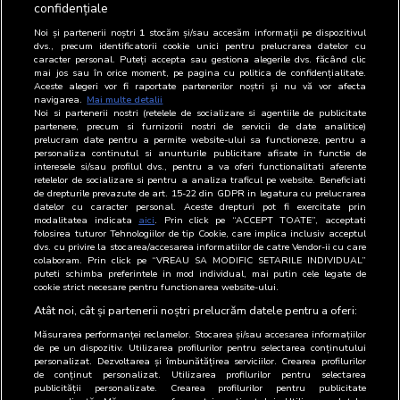
confidențiale
Reprezentanți
Nume
Functie
Email
Telefon
Noi și partenerii noștri
1
stocăm și/sau accesăm informații pe dispozitivul
dvs., precum identificatorii cookie unici pentru prelucrarea datelor cu
BRAT
Nicoleta
Director
075-
caracter personal. Puteți accepta sau gestiona alegerile dvs. făcând clic
Gruia
Vanzari
705.36.72
mai jos sau în orice moment, pe pagina cu politica de confidențialitate.
Aceste alegeri vor fi raportate partenerilor noștri și nu vă vor afecta
navigarea.
Mai multe detalii
DI
Nicoleta
Director
075-
Noi si partenerii nostri (retelele de socializare si agentiile de publicitate
Gruia
Vanzari
705.36.72
partenere, precum si furnizorii nostri de servicii de date analitice)
prelucram date pentru a permite website-ului sa functioneze, pentru a
personaliza continutul si anunturile publicitare afisate in functie de
DPD
Nicoleta
Director
-
interesele si/sau profilul dvs., pentru a va oferi functionalitati aferente
Gruia
Vanzari
retelelor de socializare si pentru a analiza traficul pe website. Beneficiati
de drepturile prevazute de art. 15-22 din GDPR in legatura cu prelucrarea
datelor cu caracter personal. Aceste drepturi pot fi exercitate prin
modalitatea indicata
aici
. Prin click pe “ACCEPT TOATE”, acceptati
Șef
folosirea tuturor Tehnologiilor de tip Cookie, care implica inclusiv acceptul
Departament
departament
Functie
Email
Telefon
dvs. cu privire la stocarea/accesarea informatiilor de catre Vendor-ii cu care
colaboram. Prin click pe “VREAU SA MODIFIC SETARILE INDIVIDUAL”
Publicitate
Nicoleta
Director
075-
puteti schimba preferintele in mod individual, mai putin cele legate de
cookie strict necesare pentru functionarea website-ului.
Online
Gruia
vanzari
705.36.72
Atât noi, cât și partenerii noștri prelucrăm datele pentru a oferi:
Măsurarea performanței reclamelor. Stocarea și/sau accesarea informațiilor
de pe un dispozitiv. Utilizarea profilurilor pentru selectarea conținutului
personalizat. Dezvoltarea și îmbunătățirea serviciilor. Crearea profilurilor
de conținut personalizat. Utilizarea profilurilor pentru selectarea
publicității personalizate. Crearea profilurilor pentru publicitate