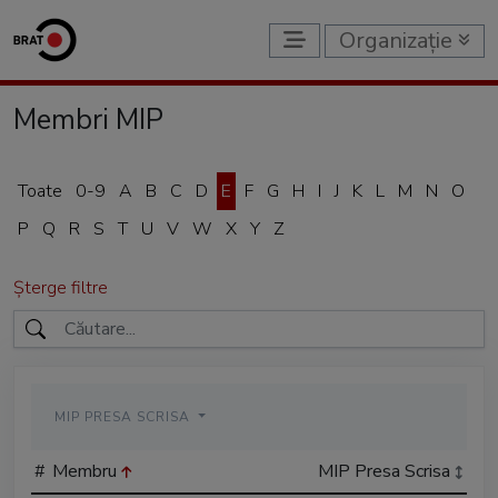
Organizație
Membri MIP
Toate
0-9
A
B
C
D
E
F
G
H
I
J
K
L
M
N
O
P
Q
R
S
T
U
V
W
X
Y
Z
Șterge filtre
MIP PRESA SCRISA
#
Membru
MIP Presa Scrisa