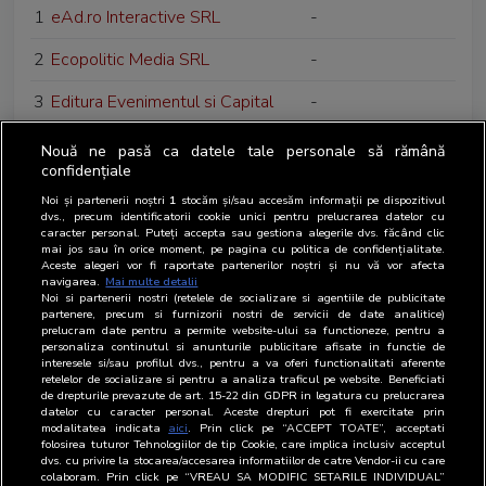
1
eAd.ro Interactive SRL
-
2
Ecopolitic Media SRL
-
3
Editura Evenimentul si Capital
-
SRL
Nouă ne pasă ca datele tale personale să rămână
4
Editura Hargita Nepe
-
confidențiale
Noi și partenerii noștri
1
stocăm și/sau accesăm informații pe dispozitivul
5
Edupedu SRL
-
dvs., precum identificatorii cookie unici pentru prelucrarea datelor cu
caracter personal. Puteți accepta sau gestiona alegerile dvs. făcând clic
mai jos sau în orice moment, pe pagina cu politica de confidențialitate.
6
EssenceMediacom Romania SRL
Agentie media
Aceste alegeri vor fi raportate partenerilor noștri și nu vă vor afecta
navigarea.
Mai multe detalii
7
Euromedia Group SA
-
Noi si partenerii nostri (retelele de socializare si agentiile de publicitate
partenere, precum si furnizorii nostri de servicii de date analitice)
prelucram date pentru a permite website-ului sa functioneze, pentru a
8
European Business Environment
-
personaliza continutul si anunturile publicitare afisate in functie de
SRL
interesele si/sau profilul dvs., pentru a va oferi functionalitati aferente
retelelor de socializare si pentru a analiza traficul pe website. Beneficiati
de drepturile prevazute de art. 15-22 din GDPR in legatura cu prelucrarea
9
Europe Developpement
-
datelor cu caracter personal. Aceste drepturi pot fi exercitate prin
modalitatea indicata
aici
. Prin click pe “ACCEPT TOATE”, acceptati
International - R SA
folosirea tuturor Tehnologiilor de tip Cookie, care implica inclusiv acceptul
dvs. cu privire la stocarea/accesarea informatiilor de catre Vendor-ii cu care
colaboram. Prin click pe “VREAU SA MODIFIC SETARILE INDIVIDUAL”