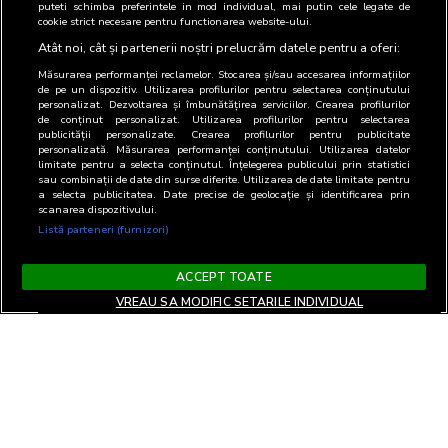
puteti schimba preferintele in mod individual, mai putin cele legate de
cookie strict necesare pentru functionarea website-ului.
Atât noi, cât și partenerii noștri prelucrăm datele pentru a oferi:
Măsurarea performanței reclamelor. Stocarea și/sau accesarea informațiilor
de pe un dispozitiv. Utilizarea profilurilor pentru selectarea conținutului
personalizat. Dezvoltarea și îmbunătățirea serviciilor. Crearea profilurilor
de conținut personalizat. Utilizarea profilurilor pentru selectarea
publicității personalizate. Crearea profilurilor pentru publicitate
personalizată. Măsurarea performanței conținutului. Utilizarea datelor
limitate pentru a selecta conținutul. Înțelegerea publicului prin statistici
sau combinații de date din surse diferite. Utilizarea de date limitate pentru
a selecta publicitatea. Date precise de geolocație și identificarea prin
scanarea dispozitivului.
Listă parteneri (furnizori)
ACCEPT TOATE
VREAU SA MODIFIC SETARILE INDIVIDUAL
Termeni si Conditii
Confidentialitate si cookies