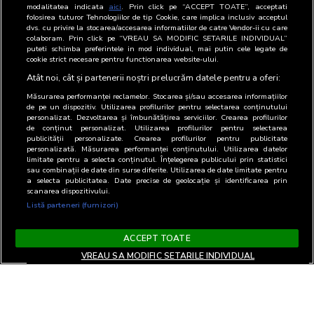
si realizarea de analize relevante la nivel
modalitatea indicata
aici
. Prin click pe “ACCEPT TOATE”, acceptati
folosirea tuturor Tehnologiilor de tip Cookie, care implica inclusiv acceptul
de piata sau pentru fiecare mediu, precum
dvs. cu privire la stocarea/accesarea informatiilor de catre Vendor-ii cu care
si analiza evolutiilor si tendintelor.
colaboram. Prin click pe “VREAU SA MODIFIC SETARILE INDIVIDUAL”
puteti schimba preferintele in mod individual, mai putin cele legate de
cookie strict necesare pentru functionarea website-ului.
Atât noi, cât și partenerii noștri prelucrăm datele pentru a oferi:
Măsurarea performanței reclamelor. Stocarea și/sau accesarea informațiilor
de pe un dispozitiv. Utilizarea profilurilor pentru selectarea conținutului
personalizat. Dezvoltarea și îmbunătățirea serviciilor. Crearea profilurilor
de conținut personalizat. Utilizarea profilurilor pentru selectarea
publicității personalizate. Crearea profilurilor pentru publicitate
personalizată. Măsurarea performanței conținutului. Utilizarea datelor
limitate pentru a selecta conținutul. Înțelegerea publicului prin statistici
sau combinații de date din surse diferite. Utilizarea de date limitate pentru
a selecta publicitatea. Date precise de geolocație și identificarea prin
scanarea dispozitivului.
Listă parteneri (furnizori)
ACCEPT TOATE
VREAU SA MODIFIC SETARILE INDIVIDUAL