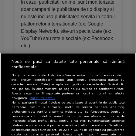
In cazul publicitatii online, sunt monitorizate
doar campaniile publicitare de tip display si
nu este inclusa publicitatea servita in cadrul
platformelor internationale (ex: Google
Display Network), site-uri specializate (ex:
YouTube) sau retele sociale (ex: Facebook
etc.).
Toate rezultatele analizelor sunt valori
Nouă ne pasă ca datele tale personale să rămână
calculate pe baza preturilor de lista (rate-
confidențiale
card) si nu reprezinta sumele nete investite
Noi și partenerii noștri
1
stocăm și/sau accesăm informații pe dispozitivul
in publicitate. Chiar daca valoarea
dvs., precum identificatorii cookie unici pentru prelucrarea datelor cu
caracter personal. Puteți accepta sau gestiona alegerile dvs. făcând clic
investitiei nu are relevanta in sine, metoda
mai jos sau în orice moment, pe pagina cu politica de confidențialitate.
Aceste alegeri vor fi raportate partenerilor noștri și nu vă vor afecta
fiind aplicata uniform tuturor mediilor si
navigarea.
Mai multe detalii
produselor media, monitorizarea volumelor
Noi si partenerii nostri (retelele de socializare si agentiile de publicitate
partenere, precum si furnizorii nostri de servicii de date analitice)
investite la valoarea rate-card permite
prelucram date pentru a permite website-ului sa functioneze, pentru a
compararea rezultatelor intre medii sau
personaliza continutul si anunturile publicitare afisate in functie de
interesele si/sau profilul dvs., pentru a va oferi functionalitati aferente
pentru diverse produse media ori companii.
retelelor de socializare si pentru a analiza traficul pe website. Beneficiati
de drepturile prevazute de art. 15-22 din GDPR in legatura cu prelucrarea
Aceasta faciliteaza calculul cotelor de piata
datelor cu caracter personal. Aceste drepturi pot fi exercitate prin