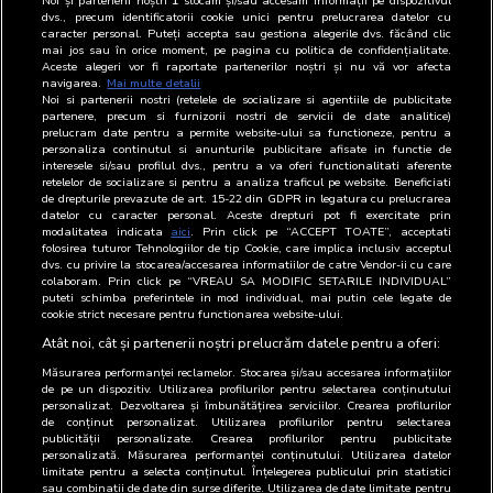
Noi și partenerii noștri
1
stocăm și/sau accesăm informații pe dispozitivul
Reprezentanți
Nume
Functie
Email
Telefon
dvs., precum identificatorii cookie unici pentru prelucrarea datelor cu
caracter personal. Puteți accepta sau gestiona alegerile dvs. făcând clic
mai jos sau în orice moment, pe pagina cu politica de confidențialitate.
BRAT
Laurentiu
Coordonator
021-
Aceste alegeri vor fi raportate partenerilor noștri și nu vă vor afecta
Nicolae
Serviciul
305.88.60
navigarea.
Mai multe detalii
Oprea
Drepturi de
Noi si partenerii nostri (retelele de socializare si agentiile de publicitate
Autor
partenere, precum si furnizorii nostri de servicii de date analitice)
prelucram date pentru a permite website-ului sa functioneze, pentru a
personaliza continutul si anunturile publicitare afisate in functie de
BRAT
Laurentiu
Coordonator
021-
interesele si/sau profilul dvs., pentru a va oferi functionalitati aferente
Nicolae
Serviciul
305.88.60
retelelor de socializare si pentru a analiza traficul pe website. Beneficiati
Oprea
Drepturi de
de drepturile prevazute de art. 15-22 din GDPR in legatura cu prelucrarea
Autor
datelor cu caracter personal. Aceste drepturi pot fi exercitate prin
modalitatea indicata
aici
. Prin click pe “ACCEPT TOATE”, acceptati
folosirea tuturor Tehnologiilor de tip Cookie, care implica inclusiv acceptul
DI
Laurentiu
Coordonator
021-
dvs. cu privire la stocarea/accesarea informatiilor de catre Vendor-ii cu care
Nicolae
Serviciul
305.88.60
colaboram. Prin click pe “VREAU SA MODIFIC SETARILE INDIVIDUAL”
Oprea
Drepturi de
puteti schimba preferintele in mod individual, mai putin cele legate de
cookie strict necesare pentru functionarea website-ului.
Autor
Atât noi, cât și partenerii noștri prelucrăm datele pentru a oferi:
Măsurarea performanței reclamelor. Stocarea și/sau accesarea informațiilor
de pe un dispozitiv. Utilizarea profilurilor pentru selectarea conținutului
personalizat. Dezvoltarea și îmbunătățirea serviciilor. Crearea profilurilor
de conținut personalizat. Utilizarea profilurilor pentru selectarea
publicității personalizate. Crearea profilurilor pentru publicitate
personalizată. Măsurarea performanței conținutului. Utilizarea datelor
limitate pentru a selecta conținutul. Înțelegerea publicului prin statistici
sau combinații de date din surse diferite. Utilizarea de date limitate pentru