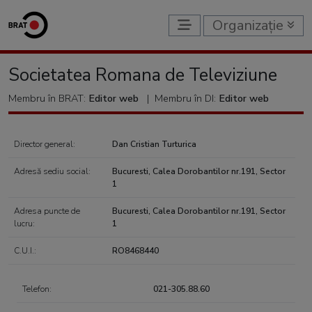
Organizație
Societatea Romana de Televiziune
Membru în BRAT:
Editor web
|
Membru în DI:
Editor web
Director general:
Dan Cristian Turturica
Adresă sediu social:
Bucuresti, Calea Dorobantilor nr.191, Sector
1
Adresa puncte de
Bucuresti, Calea Dorobantilor nr.191, Sector
lucru:
1
C.U.I.:
RO8468440
Telefon:
021-305.88.60