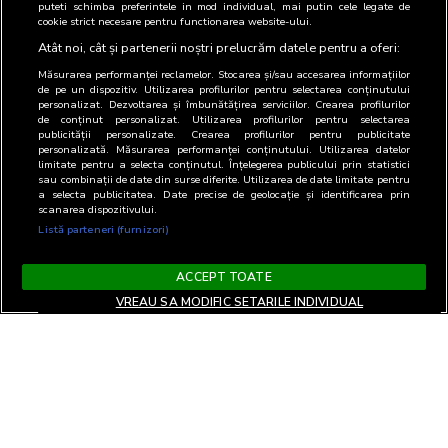
puteti schimba preferintele in mod individual, mai putin cele legate de
cookie strict necesare pentru functionarea website-ului.
Atât noi, cât și partenerii noștri prelucrăm datele pentru a oferi:
Măsurarea performanței reclamelor. Stocarea și/sau accesarea informațiilor
de pe un dispozitiv. Utilizarea profilurilor pentru selectarea conținutului
personalizat. Dezvoltarea și îmbunătățirea serviciilor. Crearea profilurilor
de conținut personalizat. Utilizarea profilurilor pentru selectarea
publicității personalizate. Crearea profilurilor pentru publicitate
personalizată. Măsurarea performanței conținutului. Utilizarea datelor
limitate pentru a selecta conținutul. Înțelegerea publicului prin statistici
sau combinații de date din surse diferite. Utilizarea de date limitate pentru
a selecta publicitatea. Date precise de geolocație și identificarea prin
scanarea dispozitivului.
Listă parteneri (furnizori)
ACCEPT TOATE
VREAU SA MODIFIC SETARILE INDIVIDUAL
Termeni si Conditii
Confidentialitate si cookies