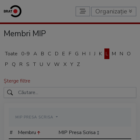
Organizație
Membri MIP
Toate
0-9
A
B
C
D
E
F
G
H
I
J
K
L
M
N
O
P
Q
R
S
T
U
V
W
X
Y
Z
Șterge filtre
MIP PRESA SCRISA
#
Membru
MIP Presa Scrisa