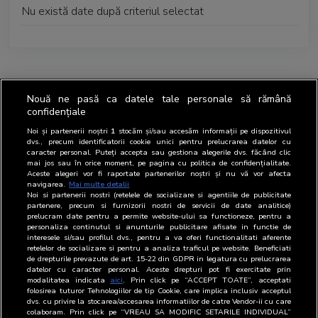
Nu există date după criteriul selectat
Nouă ne pasă ca datele tale personale să rămână
confidențiale
Noi și partenerii noștri
1
stocăm și/sau accesăm informații pe dispozitivul
dvs., precum identificatorii cookie unici pentru prelucrarea datelor cu
caracter personal. Puteți accepta sau gestiona alegerile dvs. făcând clic
mai jos sau în orice moment, pe pagina cu politica de confidențialitate.
Aceste alegeri vor fi raportate partenerilor noștri și nu vă vor afecta
navigarea.
Mai multe detalii
Noi si partenerii nostri (retelele de socializare si agentiile de publicitate
partenere, precum si furnizorii nostri de servicii de date analitice)
prelucram date pentru a permite website-ului sa functioneze, pentru a
personaliza continutul si anunturile publicitare afisate in functie de
interesele si/sau profilul dvs., pentru a va oferi functionalitati aferente
retelelor de socializare si pentru a analiza traficul pe website. Beneficiati
de drepturile prevazute de art. 15-22 din GDPR in legatura cu prelucrarea
datelor cu caracter personal. Aceste drepturi pot fi exercitate prin
modalitatea indicata
aici
. Prin click pe “ACCEPT TOATE”, acceptati
folosirea tuturor Tehnologiilor de tip Cookie, care implica inclusiv acceptul
dvs. cu privire la stocarea/accesarea informatiilor de catre Vendor-ii cu care
colaboram. Prin click pe “VREAU SA MODIFIC SETARILE INDIVIDUAL”