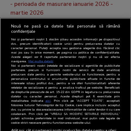
- perioada de masurare ianuarie 2026 -
martie 2026
Nouă ne pasă ca datele tale personale să rămână
Luni, 25 mai, BRAT a publicat cele mai recente
confidențiale
rezultatele SNA FOCUS.
Noi și partenerii noștri
1
stocăm și/sau accesăm informații pe dispozitivul
dvs., precum identificatorii cookie unici pentru prelucrarea datelor cu
caracter personal. Puteți accepta sau gestiona alegerile dvs. făcând clic
mai jos sau în orice moment, pe pagina cu politica de confidențialitate.
Aceste alegeri vor fi raportate partenerilor noștri și nu vă vor afecta
16 martie 2026
navigarea.
Mai multe detalii
Noi si partenerii nostri (retelele de socializare si agentiile de publicitate
16 martie 2026, BRAT a publicat cele
partenere, precum si furnizorii nostri de servicii de date analitice)
prelucram date pentru a permite website-ului sa functioneze, pentru a
mai recente cifre de difuzare ale
personaliza continutul si anunturile publicitare afisate in functie de
interesele si/sau profilul dvs., pentru a va oferi functionalitati aferente
publicatiilor tiparite auditate de BRAT
retelelor de socializare si pentru a analiza traficul pe website. Beneficiati
de drepturile prevazute de art. 15-22 din GDPR in legatura cu prelucrarea
datelor cu caracter personal. Aceste drepturi pot fi exercitate prin
modalitatea indicata
aici
. Prin click pe “ACCEPT TOATE”, acceptati
folosirea tuturor Tehnologiilor de tip Cookie, care implica inclusiv acceptul
Astazi 16 martie, BRAT a publicat cele mai recente
dvs. cu privire la stocarea/accesarea informatiilor de catre Vendor-ii cu care
colaboram. Prin click pe “VREAU SA MODIFIC SETARILE INDIVIDUAL”
cifre de difuzare ale publicațiilor ti [...]
puteti schimba preferintele in mod individual, mai putin cele legate de
cookie strict necesare pentru functionarea website-ului.
Atât noi, cât și partenerii noștri prelucrăm datele pentru a oferi: