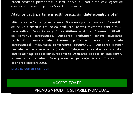
puteti schimba preferintele in mod individual, mai putin cele legate de
cookie strict necesare pentru functionarea website-ului.
Atât noi, cât și partenerii noștri prelucrăm datele pentru a oferi:
Măsurarea performanței reclamelor. Stocarea și/sau accesarea informațiilor
de pe un dispozitiv. Utilizarea profilurilor pentru selectarea conținutului
personalizat. Dezvoltarea și îmbunătățirea serviciilor. Crearea profilurilor
de conținut personalizat. Utilizarea profilurilor pentru selectarea
publicității personalizate. Crearea profilurilor pentru publicitate
personalizată. Măsurarea performanței conținutului. Utilizarea datelor
limitate pentru a selecta conținutul. Înțelegerea publicului prin statistici
sau combinații de date din surse diferite. Utilizarea de date limitate pentru
a selecta publicitatea. Date precise de geolocație și identificarea prin
scanarea dispozitivului.
Listă parteneri (furnizori)
ACCEPT TOATE
VREAU SA MODIFIC SETARILE INDIVIDUAL
Termeni si Conditii
Confidentialitate si cookies