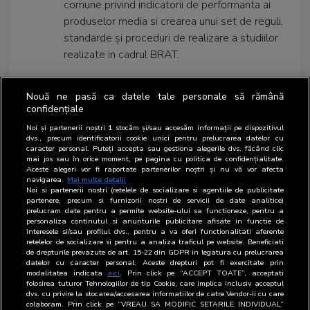
comune privind indicatorii de performanta ai
produselor media si crearea unui set de reguli,
standarde şi proceduri de realizare a studiilor
realizate in cadrul BRAT.
In cadrul DDAS se realizeaza
Nouă ne pasă ca datele tale personale să rămână
Studiul National de Audienta
confidențiale
FOCUS (SNA FOCUS), studiu
Noi și partenerii noștri
1
stocăm și/sau accesăm informații pe dispozitivul
de strategie multimedia si
dvs., precum identificatorii cookie unici pentru prelucrarea datelor cu
masurare a consumului de
caracter personal. Puteți accepta sau gestiona alegerile dvs. făcând clic
mai jos sau în orice moment, pe pagina cu politica de confidențialitate.
produse si servici. Mai multe detalii referitoare la SNA
Aceste alegeri vor fi raportate partenerilor noștri și nu vă vor afecta
FOCUS se gasesc pe pagina
SNA FOCUS.
navigarea.
Mai multe detalii
Noi si partenerii nostri (retelele de socializare si agentiile de publicitate
partenere, precum si furnizorii nostri de servicii de date analitice)
prelucram date pentru a permite website-ului sa functioneze, pentru a
personaliza continutul si anunturile publicitare afisate in functie de
interesele si/sau profilul dvs., pentru a va oferi functionalitati aferente
retelelor de socializare si pentru a analiza traficul pe website. Beneficiati
de drepturile prevazute de art. 15-22 din GDPR in legatura cu prelucrarea
datelor cu caracter personal. Aceste drepturi pot fi exercitate prin
modalitatea indicata
aici
. Prin click pe “ACCEPT TOATE”, acceptati
folosirea tuturor Tehnologiilor de tip Cookie, care implica inclusiv acceptul
dvs. cu privire la stocarea/accesarea informatiilor de catre Vendor-ii cu care
colaboram. Prin click pe “VREAU SA MODIFIC SETARILE INDIVIDUAL”