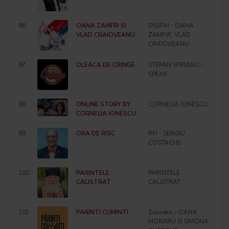
96
OANA ZAMFIR SI
DIGIFM - OANA
VLAD CRAIOVEANU
ZAMFIR, VLAD
CRAIOVEANU
97
OLEACA DE CRINGE
STEFAN SPRIANU -
SPEAK
98
ONLINE STORY BY
CORNELIA IONESCU
CORNELIA IONESCU
99
ORA DE RISC
RFI - SERGIU
COSTACHE
100
PARINTELE
PARINTELE
CALISTRAT
CALISTRAT
101
PARINTI CUMINTI
Zunivers - OANA
MORARU SI SIMONA