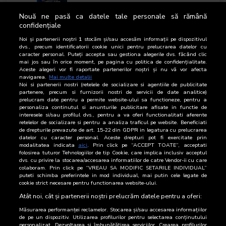
Nouă ne pasă ca datele tale personale să rămână
156
ZAIAFET PODCAST
ZAIAFET - HORIA
confidențiale
SARGHI
Noi și partenerii noștri
1
stocăm și/sau accesăm informații pe dispozitivul
dvs., precum identificatorii cookie unici pentru prelucrarea datelor cu
caracter personal. Puteți accepta sau gestiona alegerile dvs. făcând clic
157
ZEBRA
RFI - MIHAELA
mai jos sau în orice moment, pe pagina cu politica de confidențialitate.
DEDEOGLU
Aceste alegeri vor fi raportate partenerilor noștri și nu vă vor afecta
navigarea.
Mai multe detalii
158
ZI DE ZI: PARINTELE
CONSTANTIN
Noi si partenerii nostri (retelele de socializare si agentiile de publicitate
partenere, precum si furnizorii nostri de servicii de date analitice)
CONSTANTIN
NECULA
prelucram date pentru a permite website-ului sa functioneze, pentru a
NECULA
personaliza continutul si anunturile publicitare afisate in functie de
interesele si/sau profilul dvs., pentru a va oferi functionalitati aferente
159
ZONA IT
DAN CADAR - ZONA
retelelor de socializare si pentru a analiza traficul pe website. Beneficiati
de drepturile prevazute de art. 15-22 din GDPR in legatura cu prelucrarea
IT
datelor cu caracter personal. Aceste drepturi pot fi exercitate prin
modalitatea indicata
aici
. Prin click pe “ACCEPT TOATE”, acceptati
folosirea tuturor Tehnologiilor de tip Cookie, care implica inclusiv acceptul
dvs. cu privire la stocarea/accesarea informatiilor de catre Vendor-ii cu care
160
ZONA PODCAST
DAN CADAR - ZONA
colaboram. Prin click pe “VREAU SA MODIFIC SETARILE INDIVIDUAL”
IT
puteti schimba preferintele in mod individual, mai putin cele legate de
cookie strict necesare pentru functionarea website-ului.
Atât noi, cât și partenerii noștri prelucrăm datele pentru a oferi:
Măsurarea performanței reclamelor. Stocarea și/sau accesarea informațiilor
de pe un dispozitiv. Utilizarea profilurilor pentru selectarea conținutului
personalizat. Dezvoltarea și îmbunătățirea serviciilor. Crearea profilurilor