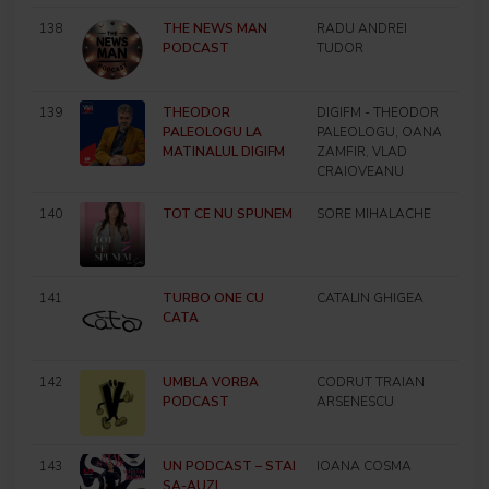
138
THE NEWS MAN
RADU ANDREI
PODCAST
TUDOR
139
THEODOR
DIGIFM - THEODOR
PALEOLOGU LA
PALEOLOGU, OANA
MATINALUL DIGIFM
ZAMFIR, VLAD
CRAIOVEANU
140
TOT CE NU SPUNEM
SORE MIHALACHE
141
TURBO ONE CU
CATALIN GHIGEA
CATA
142
UMBLA VORBA
CODRUT TRAIAN
PODCAST
ARSENESCU
143
UN PODCAST – STAI
IOANA COSMA
SA-AUZI