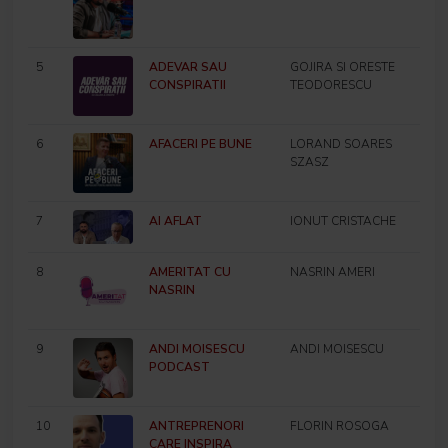
5
ADEVAR SAU
GOJIRA SI ORESTE
CONSPIRATII
TEODORESCU
6
AFACERI PE BUNE
LORAND SOARES
SZASZ
7
AI AFLAT
IONUT CRISTACHE
8
AMERITAT CU
NASRIN AMERI
NASRIN
9
ANDI MOISESCU
ANDI MOISESCU
PODCAST
10
ANTREPRENORI
FLORIN ROSOGA
CARE INSPIRA