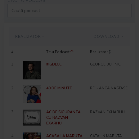
CAUTĂ PODCAST
REALIZATOR
DOWNLOAD
#
Titlu Podcast
Realizator
1
#IGDLCC
GEORGE BUHNICI
2
40 DE MINUTE
RFI - ANCA NASTASE
3
AC DE SIGURANTA
RAZVAN EXHARHU
CU RAZVAN
EXARHU
4
ACASA LA MARUTA
CATALIN MARUTA