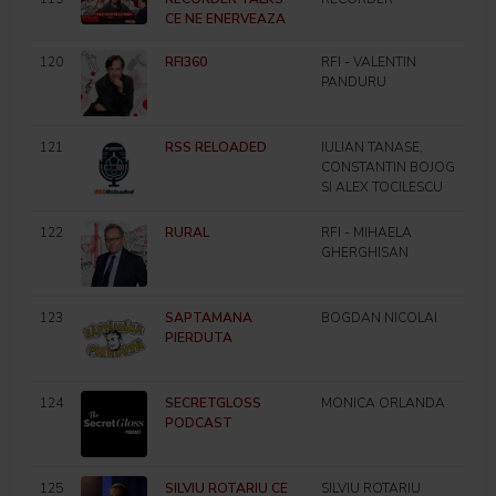
CE NE ENERVEAZA
120
RFI360
RFI - VALENTIN
PANDURU
121
RSS RELOADED
IULIAN TANASE,
CONSTANTIN BOJOG
SI ALEX TOCILESCU
122
RURAL
RFI - MIHAELA
GHERGHISAN
123
SAPTAMANA
BOGDAN NICOLAI
PIERDUTA
124
SECRETGLOSS
MONICA ORLANDA
PODCAST
125
SILVIU ROTARIU CE
SILVIU ROTARIU