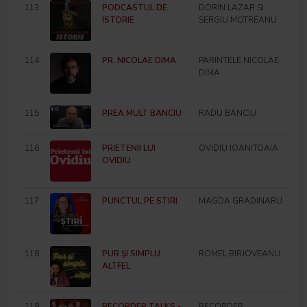
113
PODCASTUL DE
DORIN LAZAR SI
ISTORIE
SERGIU MOTREANU
114
PR. NICOLAE DIMA
PARINTELE NICOLAE
DIMA
115
PREA MULT BANCIU
RADU BANCIU
116
PRIETENII LUI
OVIDIU IOANITOAIA
OVIDIU
117
PUNCTUL PE STIRI
MAGDA GRADINARU
118
PUR ȘI SIMPLU
ROMEL BIRJOVEANU
ALTFEL
119
RECORDER TALKS -
RECORDER