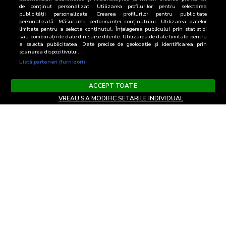
de conținut personalizat. Utilizarea profilurilor pentru selectarea
publicității personalizate. Crearea profilurilor pentru publicitate
personalizată. Măsurarea performanței conținutului. Utilizarea datelor
limitate pentru a selecta conținutul. Înțelegerea publicului prin statistici
sau combinații de date din surse diferite. Utilizarea de date limitate pentru
a selecta publicitatea. Date precise de geolocație și identificarea prin
scanarea dispozitivului.
Listă parteneri (furnizori)
ACCEPT TOATE
VREAU SA MODIFIC SETARILE INDIVIDUAL
Termeni si Conditii
Confidentialitate si cookies
Contact
Informare GDPR
Modifica setari
EN
confidentialitate
Copyright© 2026