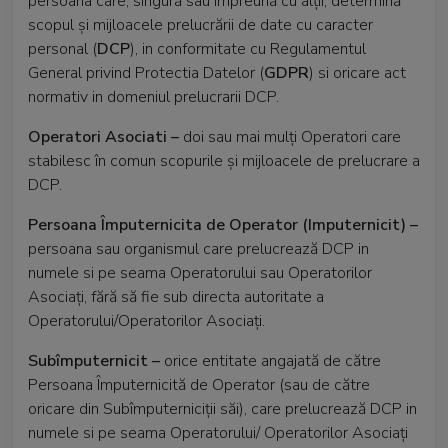
persoana care, singură sau împreună cu alții, determină
scopul și mijloacele prelucrării de date cu caracter
personal (
DCP
), in conformitate cu Regulamentul
General privind Protectia Datelor (
GDPR
) si oricare act
normativ in domeniul prelucrarii DCP.
Operatori Asociati –
doi sau mai mulți Operatori care
stabilesc în comun scopurile și mijloacele de prelucrare a
DCP.
Persoana Împuternicita de Operator (Imputernicit) –
persoana sau organismul care prelucrează DCP in
numele si pe seama Operatorului sau Operatorilor
Asociați, fără să fie sub directa autoritate a
Operatorului/Operatorilor Asociați.
Subîmputernicit –
orice entitate angajată de către
Persoana Împuternicită de Operator (sau de către
oricare din Subîmputerniciții săi), care prelucrează DCP in
numele si pe seama Operatorului/ Operatorilor Asociați