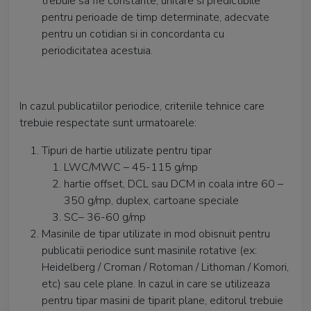
trebuie sa fie constante, unitare si predictibile
pentru perioade de timp determinate, adecvate
pentru un cotidian si in concordanta cu
periodicitatea acestuia.
In cazul publicatiilor periodice, criteriile tehnice care
trebuie respectate sunt urmatoarele:
Tipuri de hartie utilizate pentru tipar
LWC/MWC – 45-115 g/mp
hartie offset, DCL sau DCM in coala intre 60 –
350 g/mp, duplex, cartoane speciale
SC– 36-60 g/mp
Masinile de tipar utilizate in mod obisnuit pentru
publicatii periodice sunt masinile rotative (ex:
Heidelberg / Croman / Rotoman / Lithoman / Komori,
etc) sau cele plane. In cazul in care se utilizeaza
pentru tipar masini de tiparit plane, editorul trebuie