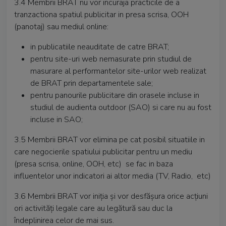
3.4 Membrii BRAT nu vor incuraja practicile de a
tranzactiona spatiul publicitar in presa scrisa, OOH
(panotaj) sau mediul online:
in publicatiile neauditate de catre BRAT;
pentru site-uri web nemasurate prin studiul de
masurare al performantelor site-urilor web realizat
de BRAT prin departamentele sale;
pentru panourile publicitare din orasele incluse in
studiul de audienta outdoor (SAO) si care nu au fost
incluse in SAO;
3.5 Membrii BRAT vor elimina pe cat posibil situatiile in
care negocierile spatiului publicitar pentru un mediu
(presa scrisa, online, OOH, etc) se fac in baza
influentelor unor indicatori ai altor media (TV, Radio, etc)
3.6 Membrii BRAT vor iniţia şi vor desfăşura orice acţiuni
ori activităţi legale care au legătură sau duc la
îndeplinirea celor de mai sus.