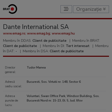
Organizație
Dante International SA
www.emag.ro; www.emag.bg; www.emag.hu
Membru în DDAS:
Client de publicitate
|
Membru în BRAT:
Client de publicitate
|
Membru în DI:
Tert interesat
|
Membru
în DAT:
-
|
Membru în DSA:
Client de publicitate
Director
Tudor Manea
general:
Adresă
Bucuresti, Sos. Virtutii nr. 148, Sector 6
sediu social:
Adresa
Voluntari, Swan Office Park, Windsor Building, Sos.
puncte de
Bucuresti Nord nr. 15-23, Et. 5, Jud. Ilfov
lucru: