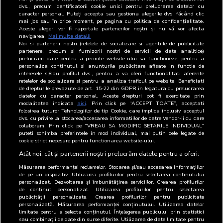
dvs., precum identificatorii cookie unici pentru prelucrarea datelor cu
DSA
Adriana
Consumer
021-
caracter personal. Puteți accepta sau gestiona alegerile dvs. făcând clic
Mogos
Insights
200.52.00
mai jos sau în orice moment, pe pagina cu politica de confidențialitate.
Aceste alegeri vor fi raportate partenerilor noștri și nu vă vor afecta
Manager
navigarea.
Mai multe detalii
Noi si partenerii nostri (retelele de socializare si agentiile de publicitate
DAT
Adriana
Consumer
021-
partenere, precum si furnizorii nostri de servicii de date analitice)
Mogos
Insights
200.52.00
prelucram date pentru a permite website-ului sa functioneze, pentru a
personaliza continutul si anunturile publicitare afisate in functie de
Manager
interesele si/sau profilul dvs., pentru a va oferi functionalitati aferente
retelelor de socializare si pentru a analiza traficul pe website. Beneficiati
DI
Dan
Group Online
021-
de drepturile prevazute de art. 15-22 din GDPR in legatura cu prelucrarea
Bercaru
Media & Media
200.52.00
datelor cu caracter personal. Aceste drepturi pot fi exercitate prin
modalitatea indicata
aici
. Prin click pe “ACCEPT TOATE”, acceptati
Director
folosirea tuturor Tehnologiilor de tip Cookie, care implica inclusiv acceptul
dvs. cu privire la stocarea/accesarea informatiilor de catre Vendor-ii cu care
DDAS
Adriana
Consumer
021-
colaboram. Prin click pe “VREAU SA MODIFIC SETARILE INDIVIDUAL”
Mogos
Insights
200.52.00
puteti schimba preferintele in mod individual, mai putin cele legate de
cookie strict necesare pentru functionarea website-ului.
Manager
Atât noi, cât și partenerii noștri prelucrăm datele pentru a oferi:
Măsurarea performanței reclamelor. Stocarea și/sau accesarea informațiilor
de pe un dispozitiv. Utilizarea profilurilor pentru selectarea conținutului
personalizat. Dezvoltarea și îmbunătățirea serviciilor. Crearea profilurilor
de conținut personalizat. Utilizarea profilurilor pentru selectarea
publicității personalizate. Crearea profilurilor pentru publicitate
personalizată. Măsurarea performanței conținutului. Utilizarea datelor
limitate pentru a selecta conținutul. Înțelegerea publicului prin statistici
sau combinații de date din surse diferite. Utilizarea de date limitate pentru