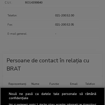
C.U.I.:
RO14399840
Telefon:
021-200.52.00
Fax:
021-200.52.05
E-mail general:
-
Persoane de contact în relația cu
BRAT
Reprezentanți
Nume
Functie
Email
Telefon
BRAT
Adriana
Consumer
021-
Nouă ne pasă ca datele tale personale să rămână
Mogos
Insights
200.52.00
confidențiale
Manager
Noi și partenerii noștri
1
stocăm și/sau accesăm informații pe dispozitivul