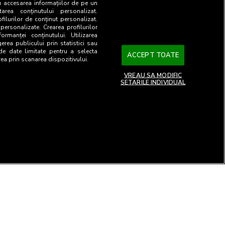
u accesarea informațiilor de pe un
tarea conținutului personalizat.
ofilurilor de conținut personalizat.
 personalizate. Crearea profilurilor
ormanței conținutului. Utilizarea
gerea publicului prin statistici sau
 de date limitate pentru a selecta
ACCEPT TOATE
rea prin scanarea dispozitivului.
VREAU SA MODIFIC
SETARILE INDIVIDUAL
26