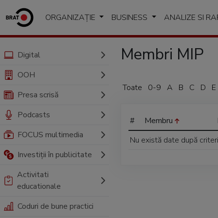
ORGANIZAȚIE
BUSINESS
ANALIZE SI R
Membri MIP
Digital
OOH
Toate
0-9
A
B
C
D
E
Presa scrisă
Podcasts
#
Membru
FOCUS multimedia
Nu există date după criter
Investiții în publicitate
Activitati
educationale
Coduri de bune practici