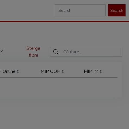
Search
Șterge
Z
filtre
P Online
MIP OOH
MIP IM