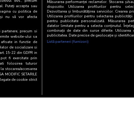
zitivul dvs., precum
Măsurarea performanței reclamelor. Stocarea și/sa
al. Puteți accepta sau
dispozitiv. Utilizarea profilurilor pentru selec
pagina cu politica de
Dezvoltarea și îmbunătățirea serviciilor. Crearea pr
Utilizarea profilurilor pentru selectarea publicității
i și nu vă vor afecta
pentru publicitate personalizată. Măsurarea perf
datelor limitate pentru a selecta conținutul. Înțele
combinații de date din surse diferite. Utilizarea
te partenere, precum si
publicitatea. Date precise de geolocație și identifica
ermite website-ului sa
Listă parteneri (furnizori)
 afisate in functie de
elelor de socializare si
 art. 15-22 din GDPR in
pot fi exercitate prin
i folosirea tuturor
e la stocarea/accesarea
AU SA MODIFIC SETARILE
legate de cookie strict
Copyright© 20
entialitate si cookies