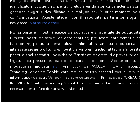
Noi și partenerii noștri
1
stocăm și/sau accesăm informații pe dispo
identificatorii cookie unici pentru prelucrarea datelor cu caracter person
gestiona alegerile dvs. făcând clic mai jos sau în orice moment, pe 
confidențialitate. Aceste alegeri vor fi raportate partenerilor noștr
navigarea.
Mai multe detalii
Noi si partenerii nostri (retelele de socializare si agentiile de publicita
furnizorii nostri de servicii de date analitice) prelucram date pentru a p
functioneze, pentru a personaliza continutul si anunturile publicitare
interesele si/sau profilul dvs., pentru a va oferi functionalitati aferente ret
pentru a analiza traficul pe website. Beneficiati de drepturile prevazute de
legatura cu prelucrarea datelor cu caracter personal. Aceste drepturi 
modalitatea indicata
aici
. Prin click pe “ACCEPT TOATE”, acceptat
Tehnologiilor de tip Cookie, care implica inclusiv acceptul dvs. cu privir
informatiilor de catre Vendor-ii cu care colaboram. Prin click pe “VRE
INDIVIDUAL” puteti schimba preferintele in mod individual, mai putin cele 
necesare pentru functionarea website-ului.
Termeni si Conditii
Confid