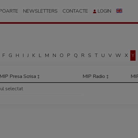
APOARTE
NEWSLETTERS
CONTACTE
LOGIN
F
G
H
I
J
K
L
M
N
O
P
Q
R
S
T
U
V
W
X
Y
MIP Presa Scrisa
MIP Radio
MI
iul selectat