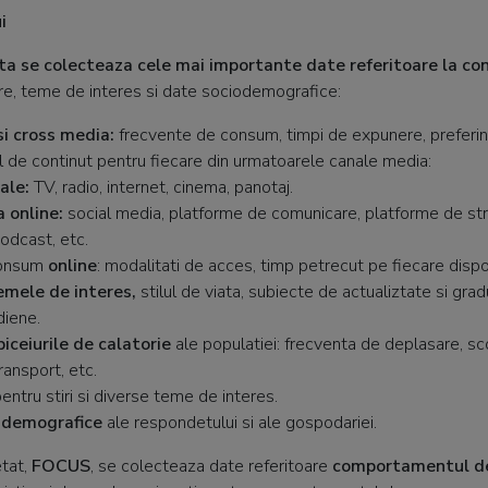
i
fata se colecteaza cele mai importante date referitoare la c
are, teme de interes si date sociodemografice:
i cross media:
frecvente de consum, timpi de expunere, preferin
ul de continut pentru fiecare din urmatoarele canale media:
ale:
TV, radio, internet, cinema, panotaj.
 online:
social media, platforme de comunicare, platforme de st
dcast, etc.
onsum
online
: modalitati de acces, timp petrecut pe fiecare dispoz
emele de interes,
stilul de viata, subiecte de actualiztate si grad
diene.
biceiurile de calatorie
ale populatiei: frecventa de deplasare, sco
transport, etc.
entru stiri si diverse teme de interes.
-demografice
ale respondetului si ale gospodariei.
etat,
FOCUS
, se colecteaza date referitoare
comportamentul de 