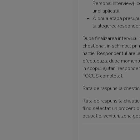
Personal Interview), c
unei aplicatii.
A doua etapa presup
la alegerea responden
Dupa finalizarea interviulu
chestionar, in schimbul pri
hartie. Respondentul are 
efectueaza, dupa momentul p
in scopul ajutarii responden
FOCUS completat.
Rata de raspuns la chestio
Rata de raspuns la chestio
fiind selectat un procent o
ocupatie, venituri, zona geo