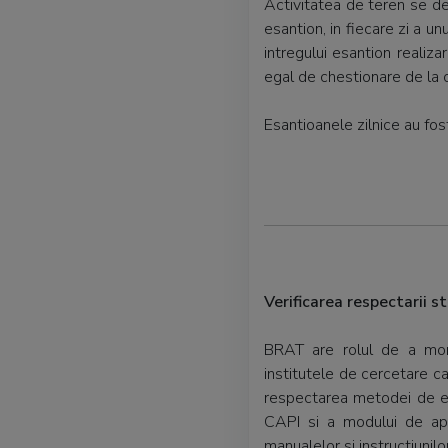
Activitatea de teren se des
esantion, in fiecare zi a u
intregului esantion realiz
egal de chestionare de la o 
Esantioanele zilnice au fos
Verificarea respectarii 
BRAT are rolul de a moni
institutele de cercetare c
respectarea metodei de esa
CAPI si a modului de apl
manualelor si instructiunilo