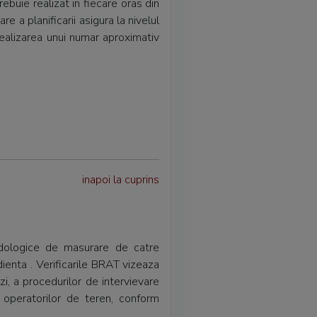
ebuie realizat in fiecare oras din
 a planificarii asigura la nivelul
realizarea unui numar aproximativ
inapoi la cuprins
odologice de masurare de catre
ienta . Verificarile BRAT vizeaza
i, a procedurilor de intervievare
 operatorilor de teren, conform