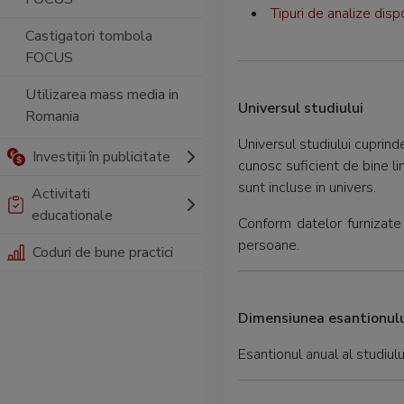
Tipuri de analize disp
Castigatori tombola
FOCUS
Utilizarea mass media in
Universul studiului
Romania
Universul studiului cuprind
Investiții în publicitate
cunosc suficient de bine li
sunt incluse in univers.
Activitati
educationale
Conform datelor furnizate
persoane.
Coduri de bune practici
Dimensiunea esantionulu
Esantionul anual al studiu