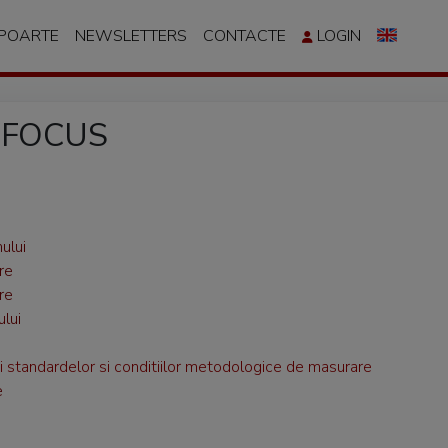
APOARTE
NEWSLETTERS
CONTACTE
LOGIN
e FOCUS
ului
re
re
ului
i standardelor si conditiilor metodologice de masurare
e