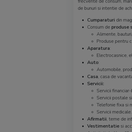
frecvente de consum, marci
de bunuri si intentie de ach
Cumparaturi
din maga
Consum de
produse s
Alimente, bauturi,
Produse pentru co
Aparatura
:
Electrocasnice, e
Auto
:
Automobile, produ
Casa
, casa de vacanta,
Servicii:
Servicii financiar-
Servicii postale si
Telefonie fixa si 
Servicii medicale.
Afirmatii
, teme de in
Vestimentatie
si acc