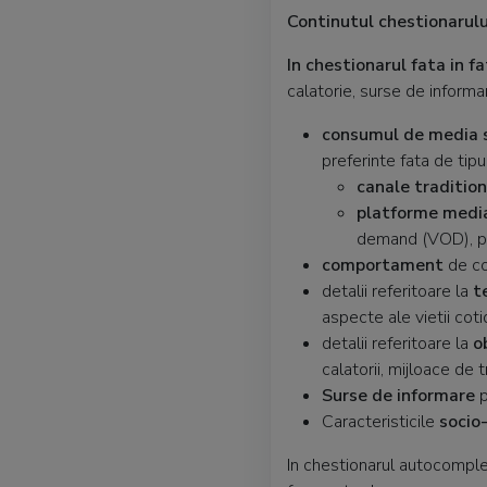
Continutul chestionarulu
In chestionarul fata in 
calatorie, surse de inform
consumul de media s
preferinte fata de tip
canale tradition
platforme media
demand (VOD), po
comportament
de c
detalii referitoare la
t
aspecte ale vietii coti
detalii referitoare la
o
calatorii, mijloace de 
Surse de informare
p
Caracteristicile
socio
In chestionarul autocompl