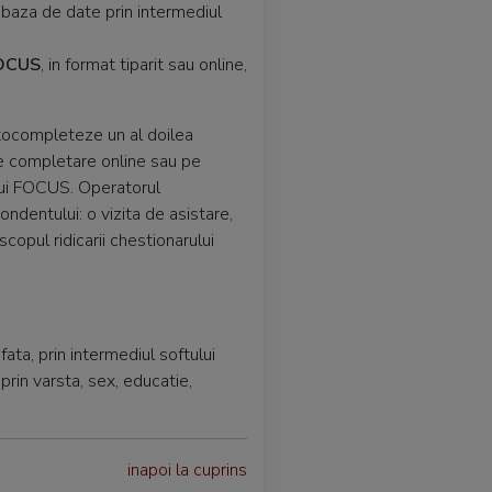
 baza de date prin intermediul
OCUS
, in format tiparit sau online,
utocompleteze un al doilea
de completare online sau pe
lui FOCUS. Operatorul
ndentului: o vizita de asistare,
scopul ridicarii chestionarului
ta, prin intermediul softului
rin varsta, sex, educatie,
inapoi la cuprins