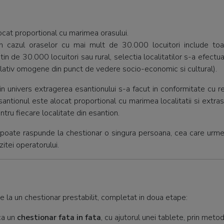
ocat proportional cu marimea orasului.
 cazul oraselor cu mai mult de 30.000 locuitori include toat
tin de 30.000 locuitori sau rural, selectia localitatilor s-a efectu
relativ omogene din punct de vedere socio-economic si cultural).
in univers extragerea esantionului s-a facut in conformitate cu r
santionul este alocat proportional cu marimea localitatii si extras
ntru fiecare localitate din esantion.
i poate raspunde la chestionar o singura persoana, cea care urme
itei operatorului.
la un chestionar prestabilit, completat in doua etape:
ca un
chestionar fata in fata
, cu ajutorul unei tablete, prin meto