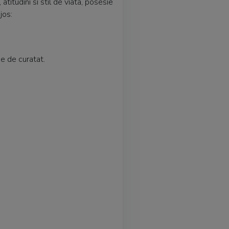
itudini si stil de viata, posesie
 jos:
se de curatat.