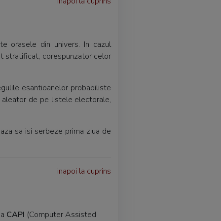
inapoi la cuprins
e orasele din univers. In cazul
at stratificat, corespunzator celor
egulile esantioanelor probabiliste
 aleator de pe listele electorale,
aza sa isi serbeze prima ziua de
inapoi la cuprins
da
CAPI
(Computer Assisted