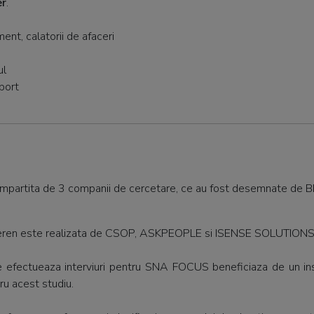
er
.
ent, calatorii de afaceri
ul
port
impartita de 3 companii de cercetare, ce au fost desemnate de BR
e teren este realizata de CSOP, ASKPEOPLE si ISENSE SOLUTIONS
ce efectueaza interviuri pentru SNA FOCUS beneficiaza de un inst
u acest studiu.