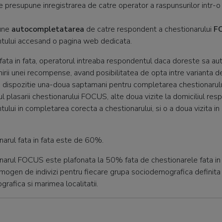
e presupune inregistrarea de catre operator a raspunsurilor intr-o
une
autocompletatarea
de catre respondent a chestionarului
F
tului accesand o pagina web dedicata.
i fata in fata, operatorul intreaba respondentul daca doreste sa a
mirii unei recompense, avand posibilitatea de opta intre varianta 
la dispozitie una-doua saptamani pentru completarea chestionaru
lasarii chestionarului FOCUS, alte doua vizite la domiciliul respo
tului in completarea corecta a chestionarului, si o a doua vizita in 
narul fata in fata este de 60%.
narul FOCUS este plafonata la 50% fata de chestionarele fata in fa
mogen de indivizi pentru fiecare grupa sociodemografica definita p
grafica si marimea localitatii.