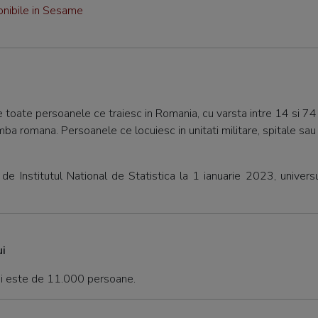
onibile in Sesame
e toate persoanele ce traiesc in Romania, cu varsta intre 14 si 74 d
mba romana. Persoanele ce locuiesc in unitati militare, spitale sau 
 de Institutul National de Statistica la 1 ianuarie 2023, univer
i
lui este de 11.000 persoane.