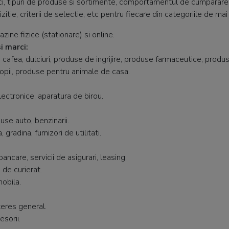
, tipuri de produse si sortimente, comportamentul de cumparare, at
izitie, criterii de selectie, etc pentru fiecare din categoriile de mai
zine fizice (stationare) si online.
i marci:
 cafea, dulciuri, produse de ingrijire, produse farmaceutice, produ
pii, produse pentru animale de casa.
lectronice, aparatura de birou.
se auto, benzinarii.
 gradina, furnizori de utilitati.
bancare, servicii de asigurari, leasing.
 de curierat.
mobila.
teres general.
esorii.