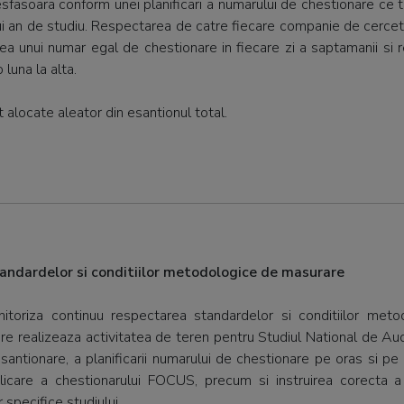
fasoara conform unei planificari a numarului de chestionare ce tr
nui an de studiu. Respectarea de catre fiecare companie de cercetare
area unui numar egal de chestionare in fiecare zi a saptamanii si 
luna la alta.
t alocate aleator din esantionul total.
standardelor si conditiilor metodologice de masurare
toriza continuu respectarea standardelor si conditiilor met
are realizeaza activitatea de teren pentru Studiul National de Aud
ntionare, a planificarii numarului de chestionare pe oras si pe z
icare a chestionarului FOCUS, precum si instruirea corecta a
r specifice studiului.