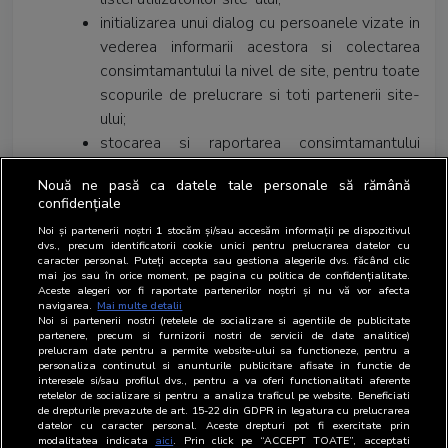
initializarea unui dialog cu persoanele vizate in
vederea informarii acestora si colectarea
consimtamantului la nivel de site, pentru toate
scopurile de prelucrare si toti partenerii site-
ului;
stocarea si raportarea consimtamantului
fiecarui user, la nivel de site;
Nouă ne pasă ca datele tale personale să rămână
tool online pentru administrarea si
confidențiale
configurarea dialogului de consimtamant
Noi și partenerii noștri
1
stocăm și/sau accesăm informații pe dispozitivul
afisat utilizatorilor;
dvs., precum identificatorii cookie unici pentru prelucrarea datelor cu
functionalitatea necesara pentru respectarea
caracter personal. Puteți accepta sau gestiona alegerile dvs. făcând clic
mai jos sau în orice moment, pe pagina cu politica de confidențialitate.
drepturilor utilizatorilor conform prevederilor
Aceste alegeri vor fi raportate partenerilor noștri și nu vă vor afecta
navigarea.
Mai multe detalii
GDPR.
Noi si partenerii nostri (retelele de socializare si agentiile de publicitate
partenere, precum si furnizorii nostri de servicii de date analitice)
Daca doriti sa beneficiati de SATI PMC, ne puteti trimite
prelucram date pentru a permite website-ului sa functioneze, pentru a
personaliza continutul si anunturile publicitare afisate in functie de
solicitarea dumneavoastra accesand butonul la
interesele si/sau profilul dvs., pentru a va oferi functionalitati aferente
suport[at]brat[punct].ro sau
retelelor de socializare si pentru a analiza traficul pe website. Beneficiati
de drepturile prevazute de art. 15-22 din GDPR in legatura cu prelucrarea
andra_lacraru[at]brat[punct].ro
datelor cu caracter personal. Aceste drepturi pot fi exercitate prin
modalitatea indicata
aici
. Prin click pe “ACCEPT TOATE”, acceptati