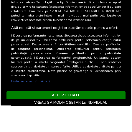
folosirea tuturor Tehnologiilor de tip Cookie, care implica inclusiv acceptul
Daca doriti sa consultati recomandarea de implementare
dvs. cu privire la stocarea/accesarea informatiilor de catre Vendor-ii cu care
colaboram. Prin click pe “VREAU SA MODIFIC SETARILE INDIVIDUAL”
SATI PMC avizata de catre ANSPCDP puteti accesa
puteti schimba preferintele in mod individual, mai putin cele legate de
Recomandarea de implementare SATI PMC
cookie strict necesare pentru functionarea website-ului.
Atât noi, cât și partenerii noștri prelucrăm datele pentru a oferi:
Măsurarea performanței reclamelor. Stocarea și/sau accesarea informațiilor
de pe un dispozitiv. Utilizarea profilurilor pentru selectarea conținutului
personalizat. Dezvoltarea și îmbunătățirea serviciilor. Crearea profilurilor
de conținut personalizat. Utilizarea profilurilor pentru selectarea
publicității personalizate. Crearea profilurilor pentru publicitate
personalizată. Măsurarea performanței conținutului. Utilizarea datelor
limitate pentru a selecta conținutul. Înțelegerea publicului prin statistici
sau combinații de date din surse diferite. Utilizarea de date limitate pentru
a selecta publicitatea. Date precise de geolocație și identificarea prin
scanarea dispozitivului.
Listă parteneri (furnizori)
ACCEPT TOATE
VREAU SA MODIFIC SETARILE INDIVIDUAL