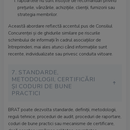
rapoartele nu sunt însoțite de recomandări privind
prețurile, vânzările, achizițiile, clienții, furnizorii sau
strategia membrilor.
Această abordare reflectă accentul pus de Consiliul
Concurenței și de ghidurile similare pe riscurile
schimbului de informații în cadrul asociațiilor de
întreprinderi, mai ales atunci când informațiile sunt
recente, individualizate sau privesc conduita viitoare.
7. STANDARDE,
METODOLOGII, CERTIFICĂRI
ȘI CODURI DE BUNE
PRACTICI
BRAT poate dezvolta standarde, definiții, metodologii,
reguli tehnice, proceduri de audit, proceduri de raportare,
coduri de bune practici sau mecanisme de certificare,