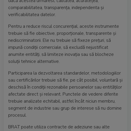
dacă acestea urmăresc calitatea, acuratețea,
comparabilitatea, transparența, independenta și
verificabilitatea datelor.
Pentru a reduce riscul concurențial, aceste instrumente
trebuie să fie obiective, proporționale, transparente și
nediscriminatorii. Ele nu trebuie să fixeze prețuri, să
impună condiții comerciale, să excludă nejustificat
anumite entități, să limiteze inovația sau să blocheze
soluții tehnice alternative.
Participarea la dezvoltarea standardelor, metodologiilor
sau certificărilor trebuie să fie, pe cât posibil, voluntară și
deschisă în condiții rezonabile persoanelor sau entităților
afectate direct și relevant. Punctele de vedere diferite
trebuie analizate echitabil, astfel încât niciun membru,
segment de industrie sau grup de interese să nu domine
procesul.
BRAT poate utiliza contracte de adeziune sau alte