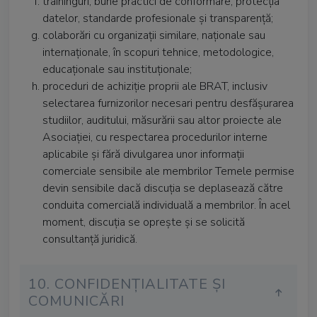
traininguri, bune practici de conformare, protecția
datelor, standarde profesionale și transparență;
colaborări cu organizații similare, naționale sau
internaționale, în scopuri tehnice, metodologice,
educaționale sau instituționale;
proceduri de achiziție proprii ale BRAT, inclusiv
selectarea furnizorilor necesari pentru desfășurarea
studiilor, auditului, măsurării sau altor proiecte ale
Asociației, cu respectarea procedurilor interne
aplicabile și fără divulgarea unor informații
comerciale sensibile ale membrilor Temele permise
devin sensibile dacă discuția se deplasează către
conduita comercială individuală a membrilor. În acel
moment, discuția se oprește și se solicită
consultanță juridică.
10. CONFIDENȚIALITATE ȘI
COMUNICĂRI