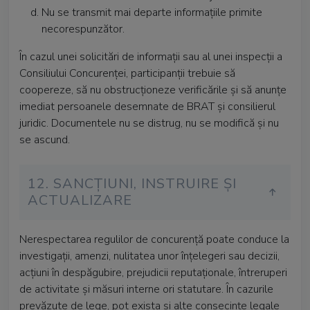
Nu se transmit mai departe informațiile primite
necorespunzător.
În cazul unei solicitări de informații sau al unei inspecții a
Consiliului Concurenței, participanții trebuie să
coopereze, să nu obstrucționeze verificările și să anunțe
imediat persoanele desemnate de BRAT și consilierul
juridic. Documentele nu se distrug, nu se modifică și nu
se ascund.
12. SANCȚIUNI, INSTRUIRE ȘI
ACTUALIZARE
Nerespectarea regulilor de concurență poate conduce la
investigații, amenzi, nulitatea unor înțelegeri sau decizii,
acțiuni în despăgubire, prejudicii reputaționale, întreruperi
de activitate și măsuri interne ori statutare. În cazurile
prevăzute de lege, pot exista și alte consecințe legale