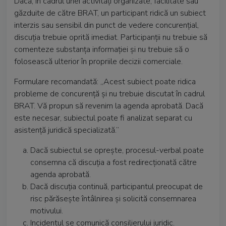
Dacă, în cadrul unei activități organízate, facilitate sau
găzduite de către BRAT, un participant ridică un subiect
interzis sau sensibil din punct de vedere concurențial,
discuția trebuie oprită imediat. Participanții nu trebuie să
comenteze substanța informației și nu trebuie să o
folosească ulterior în propriile decizii comerciale.
Formulare recomandată: „Acest subiect poate ridica
probleme de concurență și nu trebuie discutat în cadrul
BRAT. Vă propun să revenim la agenda aprobată. Dacă
este necesar, subiectul poate fi analizat separat cu
asistență juridică specializată.”
Dacă subiectul se oprește, procesul-verbal poate
consemna că discuția a fost redirecționată către
agenda aprobată.
Dacă discuția continuă, participantul preocupat de
risc părăsește întâlnirea și solicită consemnarea
motivului.
Incidentul se comunică consilierului juridic.