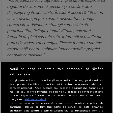
“Participarea la activitățile BRAT presupune respectarea
regulilor de concurență, precum și a oricăror alte
dispoziții legale aplicabile. În cadrul acestei întâlniri nu
se vor discuta prețuri, costuri, discounturi, condiții
comerciale individuale, strategii comerciale ale
participanților, licitații, planuri viitoare, boicoturi,
împărțiri de piață sau orice alte informații sensibile din
punct de vedere concurențial. Fiecare membru rămâne
responsabil pentru stabilirea independentă a propriei
conduite comerciale.”
Textul poate fi inclus în agenda întâlnirii și/sau citit la
Nouă ne pasă ca datele tale personale să rămână
începutul ședințelor cu risc concurențial mai ridicat.
confidențiale
Noi și partenerii noștri
1
stocăm și/sau accesăm informații pe dispozitivul
dvs., precum identificatorii cookie unici pentru prelucrarea datelor cu
ANEXA 4. PROTOCOL DE
caracter personal. Puteți accepta sau gestiona alegerile dvs. făcând clic
REACȚIE LA INCIDENTE
mai jos sau în orice moment, pe pagina cu politica de confidențialitate.
Aceste alegeri vor fi raportate partenerilor noștri și nu vă vor afecta
navigarea.
Mai multe detalii
Noi si partenerii nostri (retelele de socializare si agentiile de publicitate
A. Incident în ședință
partenere, precum si furnizorii nostri de servicii de date analitice)
prelucram date pentru a permite website-ului sa functioneze, pentru a