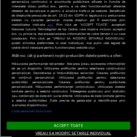
personaliza continutul si anunturile publicitare afisate in functie de
Discuția se oprește imediat și se solicită revenirea
interesele si/sau profilul dvs., pentru a va oferi functionalitati aferente
retelelor de socializare si pentru a analiza traficul pe website. Beneficiati
la agendă.
de drepturile prevazute de art. 15-22 din GDPR in legatura cu prelucrarea
Nu se comentează, nu se validează și nu se
datelor cu caracter personal. Aceste drepturi pot fi exercitate prin
modalitatea indicata
aici
. Prin click pe “ACCEPT TOATE”, acceptati
utilizează informația sensibilă.
folosirea tuturor Tehnologiilor de tip Cookie, care implica inclusiv acceptul
Dacă discuția continuă, persoana care apreciază că
dvs. cu privire la stocarea/accesarea informatiilor de catre Vendor-ii cu care
colaboram. Prin click pe “VREAU SA MODIFIC SETARILE INDIVIDUAL”
discuția generează un potențial risc concurențial,
puteti schimba preferintele in mod individual, mai putin cele legate de
cookie strict necesare pentru functionarea website-ului.
este îndreptățită să părăsească întâlnirea și să
Atât noi, cât și partenerii noștri prelucrăm datele pentru a oferi:
ceară consemnarea motivului.
Se va informa de îndată consilierul juridic.
Măsurarea performanței reclamelor. Stocarea și/sau accesarea informațiilor
de pe un dispozitiv. Utilizarea profilurilor pentru selectarea conținutului
Se va solicita corectarea procesului-verbal, dacă
personalizat. Dezvoltarea și îmbunătățirea serviciilor. Crearea profilurilor
de conținut personalizat. Utilizarea profilurilor pentru selectarea
este necesar.
publicității personalizate. Crearea profilurilor pentru publicitate
personalizată. Măsurarea performanței conținutului. Utilizarea datelor
B. Solicitare sau inspecție a autorității de
limitate pentru a selecta conținutul. Înțelegerea publicului prin statistici
sau combinații de date din surse diferite. Utilizarea de date limitate pentru
concurență
a selecta publicitatea. Date precise de geolocație și identificarea prin
scanarea dispozitivului.
Persoana care primește solicitarea sau căreia i se
Listă parteneri (furnizori)
adresează inițial reprezentanții autorității, vor anunța
de îndată Directorul General BRAT și/sau
ACCEPT TOATE
persoanele desemnate de BRAT și consilierul juridic
VREAU SA MODIFIC SETARILE INDIVIDUAL