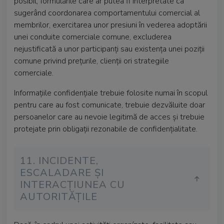
posibil, formulările care ar putea fi interpretate ca
sugerând coordonarea comportamentului comercial al
membrilor, exercitarea unor presiuni în vederea adoptării
unei conduite comerciale comune, excluderea
nejustificată a unor participanți sau existența unei poziții
comune privind prețurile, clienții ori strategiile
comerciale.
Informațiile confidențiale trebuie folosite numai în scopul
pentru care au fost comunicate, trebuie dezvăluite doar
persoanelor care au nevoie legitimă de acces și trebuie
protejate prin obligații rezonabile de confidențialitate.
11. INCIDENTE,
ESCALADARE ȘI
INTERACȚIUNEA CU
AUTORITĂȚILE