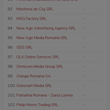
92
Monitorul de Cluj SRL
-
93
MSG Factory SRL
-
94
New Age Advertising Agency SRL
-
95
New Age Media Romania SRL
-
96
ODS SRL
-
97
OLX Online Services SRL
-
98
Omnicom Media Group SRL
-
99
Orange Romania SA
-
100
Outsmart Media SRL
-
101
Patriarhia Romana - Ziarul Lumina
-
102
Philip Morris Trading SRL
-