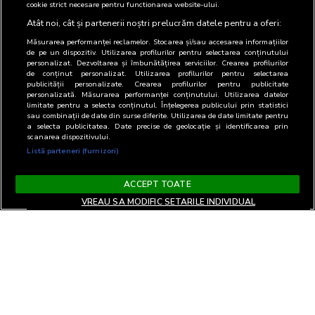
publicitate
cookie strict necesare pentru functionarea website-ului.
Atât noi, cât și partenerii noștri prelucrăm datele pentru a oferi:
Măsurarea performanței reclamelor. Stocarea și/sau accesarea informațiilor
de pe un dispozitiv. Utilizarea profilurilor pentru selectarea conținutului
personalizat. Dezvoltarea și îmbunătățirea serviciilor. Crearea profilurilor
de conținut personalizat. Utilizarea profilurilor pentru selectarea
publicității personalizate. Crearea profilurilor pentru publicitate
personalizată. Măsurarea performanței conținutului. Utilizarea datelor
limitate pentru a selecta conținutul. Înțelegerea publicului prin statistici
sau combinații de date din surse diferite. Utilizarea de date limitate pentru
a selecta publicitatea. Date precise de geolocație și identificarea prin
scanarea dispozitivului.
Listă parteneri (furnizori)
ACCEPT TOATE
VREAU SA MODIFIC SETARILE INDIVIDUAL
Termeni si Conditii
Confidentialitate si cookies
Contact
Informare GDPR