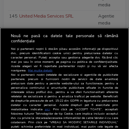
media
145
United Media Services SRL
Agentie
media
146
WPP Media Romania S.R.L
Agentie
Nouă ne pasă ca datele tale personale să rămână
media
confidențiale
Noi și partenerii noștri
1
stocăm și/sau accesăm informații pe dispozitivul
147
ARBOmedia SRL
Regie de
dvs., precum identificatorii cookie unici pentru prelucrarea datelor cu
caracter personal. Puteți accepta sau gestiona alegerile dvs. făcând clic
publicitate
mai jos sau în orice moment, pe pagina cu politica de confidențialitate.
Aceste alegeri vor fi raportate partenerilor noștri și nu vă vor afecta
148
Brand Tube SRL
Regie de
navigarea.
Mai multe detalii
Noi si partenerii nostri (retelele de socializare si agentiile de publicitate
publicitate
partenere, precum si furnizorii nostri de servicii de date analitice)
prelucram date pentru a permite website-ului sa functioneze, pentru a
149
Global Records SRL
Regie de
personaliza continutul si anunturile publicitare afisate in functie de
interesele si/sau profilul dvs., pentru a va oferi functionalitati aferente
publicitate
retelelor de socializare si pentru a analiza traficul pe website. Beneficiati
de drepturile prevazute de art. 15-22 din GDPR in legatura cu prelucrarea
datelor cu caracter personal. Aceste drepturi pot fi exercitate prin
150
RAA ENTERTAINMENT & EVENTS
Regie de
modalitatea indicata
aici
. Prin click pe “ACCEPT TOATE”, acceptati
SRL
publicitate
folosirea tuturor Tehnologiilor de tip Cookie, care implica inclusiv acceptul
dvs. cu privire la stocarea/accesarea informatiilor de catre Vendor-ii cu care
colaboram. Prin click pe “VREAU SA MODIFIC SETARILE INDIVIDUAL”
151
Urban Myths SRL
Regie de
puteti schimba preferintele in mod individual, mai putin cele legate de