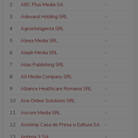
2
ABC Plus Media SA
-
3
Adevarul Holding SRL
-
4
Agrointeligenta SRL
-
5
Aleea Media SRL
-
6
Aleph Media SRL
-
7
Alias Publishing SRL
-
8
All Media Company SRL
-
9
Alliance Healthcare Romania SRL
-
10
Ana Online Solutions SRL
-
11
Ancore Media SRL
-
12
Anotimp Casa de Presa si Editura SA
-
13
Antena 3 SA
-