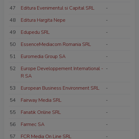
47
Editura Evenimentul si Capital SRL
-
48
Editura Hargita Nepe
-
49
Edupedu SRL
-
50
EssenceMediacom Romania SRL
-
51
Euromedia Group SA
-
52
Europe Developpement International -
-
R SA
53
European Business Environment SRL
-
54
Fairway Media SRL
-
55
Fanatik Online SRL
-
56
Farmec SA
-
57
FCR Media On Line SRL
-