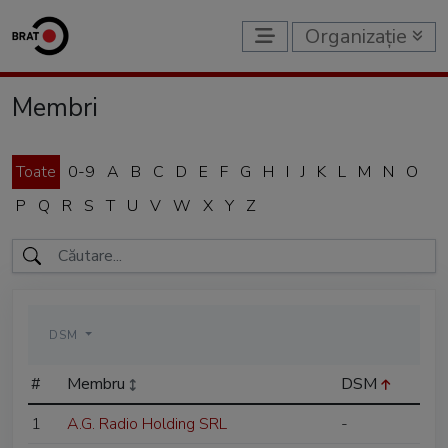
Organizație
Membri
Toate
0-9
A
B
C
D
E
F
G
H
I
J
K
L
M
N
O
P
Q
R
S
T
U
V
W
X
Y
Z
DSM
#
Membru
DSM
1
A.G. Radio Holding SRL
-