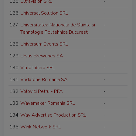
125
Ultravision SRL
-
126
Universal Solution SRL
-
127
Universitatea Nationala de Stiinta si
-
Tehnologie Politehnica Bucuresti
128
Universum Events SRL
-
129
Ursus Breweries SA
-
130
Viata Libera SRL
-
131
Vodafone Romania SA
-
132
Volovici Petru - PFA
-
133
Wavemaker Romania SRL
-
134
Way Advertise Production SRL
-
135
Wink Network SRL
-