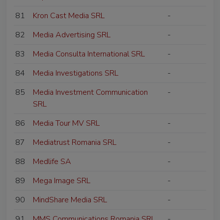
81
Kron Cast Media SRL
-
82
Media Advertising SRL
-
83
Media Consulta International SRL
-
84
Media Investigations SRL
-
85
Media Investment Communication
-
SRL
86
Media Tour MV SRL
-
87
Mediatrust Romania SRL
-
88
Medlife SA
-
89
Mega Image SRL
-
90
MindShare Media SRL
-
91
MMS Communications Romania SRL
-