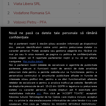
1
Viata Libera SRL
-
2
Vodafone Romania SA
-
3
Volovici Petru - PFA
-
Nouă ne pasă ca datele tale personale să rămână
confidențiale
Noi și partenerii noștri
1
stocăm și/sau accesăm informații pe dispozitivul
dvs., precum identificatorii cookie unici pentru prelucrarea datelor cu
caracter personal. Puteți accepta sau gestiona alegerile dvs. făcând clic
mai jos sau în orice moment, pe pagina cu politica de confidențialitate.
Aceste alegeri vor fi raportate partenerilor noștri și nu vă vor afecta
navigarea.
Mai multe detalii
Noi si partenerii nostri (retelele de socializare si agentiile de publicitate
partenere, precum si furnizorii nostri de servicii de date analitice)
prelucram date pentru a permite website-ului sa functioneze, pentru a
personaliza continutul si anunturile publicitare afisate in functie de
interesele si/sau profilul dvs., pentru a va oferi functionalitati aferente
retelelor de socializare si pentru a analiza traficul pe website. Beneficiati
de drepturile prevazute de art. 15-22 din GDPR in legatura cu prelucrarea
datelor cu caracter personal. Aceste drepturi pot fi exercitate prin
modalitatea indicata
aici
. Prin click pe “ACCEPT TOATE”, acceptati
folosirea tuturor Tehnologiilor de tip Cookie, care implica inclusiv acceptul
dvs. cu privire la stocarea/accesarea informatiilor de catre Vendor-ii cu care
colaboram. Prin click pe “VREAU SA MODIFIC SETARILE INDIVIDUAL”