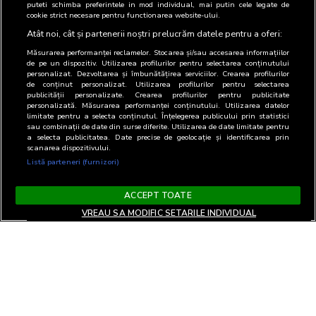
puteti schimba preferintele in mod individual, mai putin cele legate de
cookie strict necesare pentru functionarea website-ului.
Atât noi, cât și partenerii noștri prelucrăm datele pentru a oferi:
Măsurarea performanței reclamelor. Stocarea și/sau accesarea informațiilor
de pe un dispozitiv. Utilizarea profilurilor pentru selectarea conținutului
personalizat. Dezvoltarea și îmbunătățirea serviciilor. Crearea profilurilor
de conținut personalizat. Utilizarea profilurilor pentru selectarea
publicității personalizate. Crearea profilurilor pentru publicitate
personalizată. Măsurarea performanței conținutului. Utilizarea datelor
limitate pentru a selecta conținutul. Înțelegerea publicului prin statistici
sau combinații de date din surse diferite. Utilizarea de date limitate pentru
a selecta publicitatea. Date precise de geolocație și identificarea prin
scanarea dispozitivului.
Listă parteneri (furnizori)
ACCEPT TOATE
VREAU SA MODIFIC SETARILE INDIVIDUAL
Termeni si Conditii
Confidentialitate si cookies