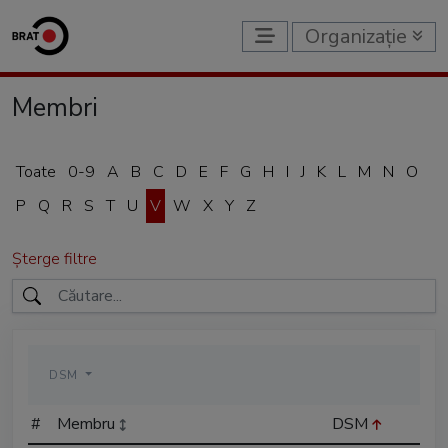
Organizație
Membri
Toate
0-9
A
B
C
D
E
F
G
H
I
J
K
L
M
N
O
P
Q
R
S
T
U
V
W
X
Y
Z
Șterge filtre
DSM
#
Membru
DSM