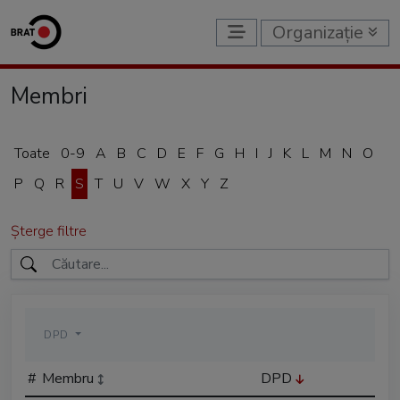
Organizație
Membri
Toate
0-9
A
B
C
D
E
F
G
H
I
J
K
L
M
N
O
P
Q
R
S
T
U
V
W
X
Y
Z
Șterge filtre
DPD
#
Membru
DPD