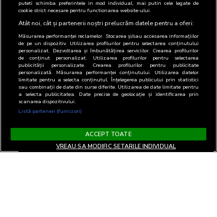
puteti schimba preferintele in mod individual, mai putin cele legate de
cookie strict necesare pentru functionarea website-ului.
Atât noi, cât și partenerii noștri prelucrăm datele pentru a oferi:
Măsurarea performanței reclamelor. Stocarea și/sau accesarea informațiilor
de pe un dispozitiv. Utilizarea profilurilor pentru selectarea conținutului
personalizat. Dezvoltarea și îmbunătățirea serviciilor. Crearea profilurilor
de conținut personalizat. Utilizarea profilurilor pentru selectarea
publicității personalizate. Crearea profilurilor pentru publicitate
personalizată. Măsurarea performanței conținutului. Utilizarea datelor
limitate pentru a selecta conținutul. Înțelegerea publicului prin statistici
sau combinații de date din surse diferite. Utilizarea de date limitate pentru
a selecta publicitatea. Date precise de geolocație și identificarea prin
scanarea dispozitivului.
Listă parteneri (furnizori)
ACCEPT TOATE
VREAU SA MODIFIC SETARILE INDIVIDUAL
Termeni si Conditii
Confidentialitate si cookies