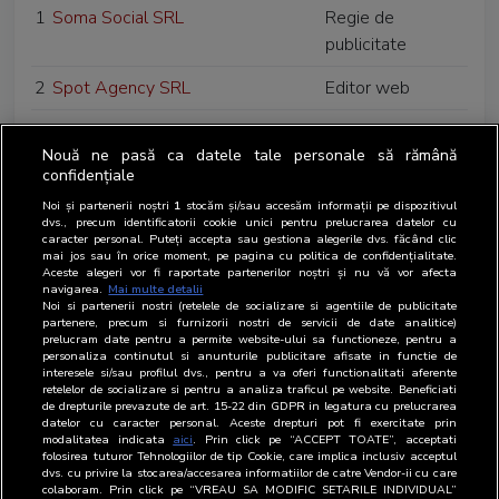
1
Soma Social SRL
Regie de
publicitate
2
Spot Agency SRL
Editor web
3
Sanatatea Press Group SRL
-
Nouă ne pasă ca datele tale personale să rămână
4
Seaview Advertising SRL
-
confidențiale
Noi și partenerii noștri
1
stocăm și/sau accesăm informații pe dispozitivul
5
Societatea Romana de
-
dvs., precum identificatorii cookie unici pentru prelucrarea datelor cu
caracter personal. Puteți accepta sau gestiona alegerile dvs. făcând clic
Radiodifuziune
mai jos sau în orice moment, pe pagina cu politica de confidențialitate.
Aceste alegeri vor fi raportate partenerilor noștri și nu vă vor afecta
6
Societatea Romana de
-
navigarea.
Mai multe detalii
Noi si partenerii nostri (retelele de socializare si agentiile de publicitate
Televiziune
partenere, precum si furnizorii nostri de servicii de date analitice)
prelucram date pentru a permite website-ului sa functioneze, pentru a
7
Standard Marketing SRL
-
personaliza continutul si anunturile publicitare afisate in functie de
interesele si/sau profilul dvs., pentru a va oferi functionalitati aferente
retelelor de socializare si pentru a analiza traficul pe website. Beneficiati
8
Stil Media SRL
-
de drepturile prevazute de art. 15-22 din GDPR in legatura cu prelucrarea
datelor cu caracter personal. Aceste drepturi pot fi exercitate prin
modalitatea indicata
aici
. Prin click pe “ACCEPT TOATE”, acceptati
folosirea tuturor Tehnologiilor de tip Cookie, care implica inclusiv acceptul
dvs. cu privire la stocarea/accesarea informatiilor de catre Vendor-ii cu care
colaboram. Prin click pe “VREAU SA MODIFIC SETARILE INDIVIDUAL”