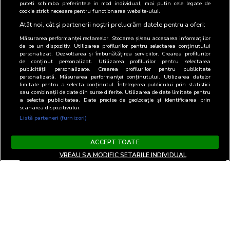
puteti schimba preferintele in mod individual, mai putin cele legate de
cookie strict necesare pentru functionarea website-ului.
Atât noi, cât și partenerii noștri prelucrăm datele pentru a oferi:
Măsurarea performanței reclamelor. Stocarea și/sau accesarea informațiilor
de pe un dispozitiv. Utilizarea profilurilor pentru selectarea conținutului
personalizat. Dezvoltarea și îmbunătățirea serviciilor. Crearea profilurilor
de conținut personalizat. Utilizarea profilurilor pentru selectarea
publicității personalizate. Crearea profilurilor pentru publicitate
personalizată. Măsurarea performanței conținutului. Utilizarea datelor
limitate pentru a selecta conținutul. Înțelegerea publicului prin statistici
sau combinații de date din surse diferite. Utilizarea de date limitate pentru
a selecta publicitatea. Date precise de geolocație și identificarea prin
scanarea dispozitivului.
Listă parteneri (furnizori)
ACCEPT TOATE
VREAU SA MODIFIC SETARILE INDIVIDUAL
Termeni si Conditii
Confidentialitate si cookies