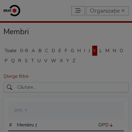
Organizație
Membri
Toate
0-9
A
B
C
D
E
F
G
H
I
J
K
L
M
N
O
P
Q
R
S
T
U
V
W
X
Y
Z
Șterge filtre
DPD
#
Membru
DPD