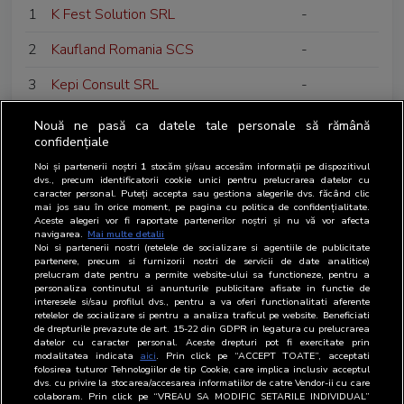
1
K Fest Solution SRL
-
2
Kaufland Romania SCS
-
3
Kepi Consult SRL
-
4
Kron Cast Media SRL
-
Nouă ne pasă ca datele tale personale să rămână
confidențiale
Noi și partenerii noștri
1
stocăm și/sau accesăm informații pe dispozitivul
dvs., precum identificatorii cookie unici pentru prelucrarea datelor cu
caracter personal. Puteți accepta sau gestiona alegerile dvs. făcând clic
mai jos sau în orice moment, pe pagina cu politica de confidențialitate.
Aceste alegeri vor fi raportate partenerilor noștri și nu vă vor afecta
navigarea.
Mai multe detalii
Noi si partenerii nostri (retelele de socializare si agentiile de publicitate
partenere, precum si furnizorii nostri de servicii de date analitice)
prelucram date pentru a permite website-ului sa functioneze, pentru a
personaliza continutul si anunturile publicitare afisate in functie de
interesele si/sau profilul dvs., pentru a va oferi functionalitati aferente
retelelor de socializare si pentru a analiza traficul pe website. Beneficiati
de drepturile prevazute de art. 15-22 din GDPR in legatura cu prelucrarea
datelor cu caracter personal. Aceste drepturi pot fi exercitate prin
modalitatea indicata
aici
. Prin click pe “ACCEPT TOATE”, acceptati
folosirea tuturor Tehnologiilor de tip Cookie, care implica inclusiv acceptul
dvs. cu privire la stocarea/accesarea informatiilor de catre Vendor-ii cu care
colaboram. Prin click pe “VREAU SA MODIFIC SETARILE INDIVIDUAL”