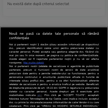
Nu există date după criteriul selectat
Nouă ne pasă ca datele tale personale să rămână
confidențiale
Noi și partenerii noștri
1
stocăm și/sau accesăm informații pe dispozitivul
dvs., precum identificatorii cookie unici pentru prelucrarea datelor cu
caracter personal. Puteți accepta sau gestiona alegerile dvs. făcând clic
mai jos sau în orice moment, pe pagina cu politica de confidențialitate.
Aceste alegeri vor fi raportate partenerilor noștri și nu vă vor afecta
navigarea.
Mai multe detalii
Noi si partenerii nostri (retelele de socializare si agentiile de publicitate
partenere, precum si furnizorii nostri de servicii de date analitice)
prelucram date pentru a permite website-ului sa functioneze, pentru a
personaliza continutul si anunturile publicitare afisate in functie de
interesele si/sau profilul dvs., pentru a va oferi functionalitati aferente
retelelor de socializare si pentru a analiza traficul pe website. Beneficiati
de drepturile prevazute de art. 15-22 din GDPR in legatura cu prelucrarea
datelor cu caracter personal. Aceste drepturi pot fi exercitate prin
modalitatea indicata
aici
. Prin click pe “ACCEPT TOATE”, acceptati
folosirea tuturor Tehnologiilor de tip Cookie, care implica inclusiv acceptul
dvs. cu privire la stocarea/accesarea informatiilor de catre Vendor-ii cu care
colaboram. Prin click pe “VREAU SA MODIFIC SETARILE INDIVIDUAL”