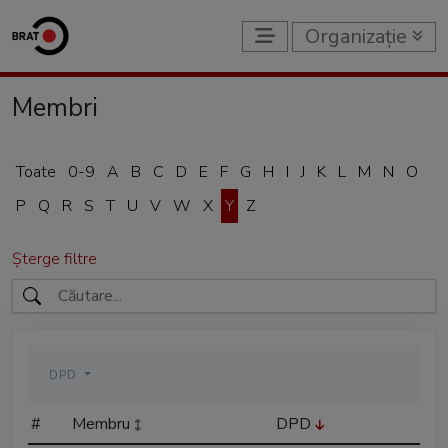
Organizație
Membri
Toate
0-9
A
B
C
D
E
F
G
H
I
J
K
L
M
N
O
P
Q
R
S
T
U
V
W
X
Y
Z
Șterge filtre
DPD
#
Membru
DPD