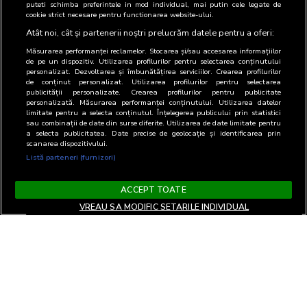
puteti schimba preferintele in mod individual, mai putin cele legate de
cookie strict necesare pentru functionarea website-ului.
Atât noi, cât și partenerii noștri prelucrăm datele pentru a oferi:
Măsurarea performanței reclamelor. Stocarea și/sau accesarea informațiilor
de pe un dispozitiv. Utilizarea profilurilor pentru selectarea conținutului
personalizat. Dezvoltarea și îmbunătățirea serviciilor. Crearea profilurilor
de conținut personalizat. Utilizarea profilurilor pentru selectarea
publicității personalizate. Crearea profilurilor pentru publicitate
personalizată. Măsurarea performanței conținutului. Utilizarea datelor
limitate pentru a selecta conținutul. Înțelegerea publicului prin statistici
sau combinații de date din surse diferite. Utilizarea de date limitate pentru
a selecta publicitatea. Date precise de geolocație și identificarea prin
scanarea dispozitivului.
Listă parteneri (furnizori)
ACCEPT TOATE
VREAU SA MODIFIC SETARILE INDIVIDUAL
Termeni si Conditii
Confidentialitate si cookies