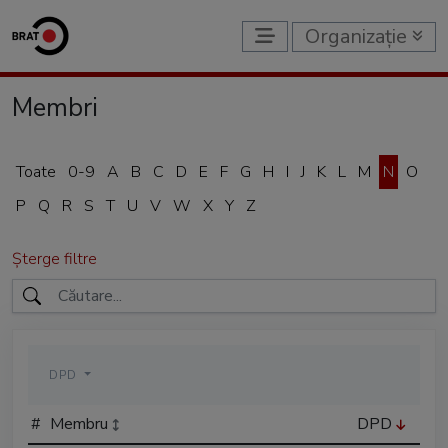
Organizație
Membri
Toate
0-9
A
B
C
D
E
F
G
H
I
J
K
L
M
N
O
P
Q
R
S
T
U
V
W
X
Y
Z
Șterge filtre
DPD
#
Membru
DPD