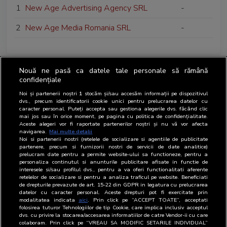
1
New Age Advertising Agency SRL
-
2
New Age Media Romania SRL
-
Nouă ne pasă ca datele tale personale să rămână
confidențiale
Noi și partenerii noștri
1
stocăm și/sau accesăm informații pe dispozitivul
dvs., precum identificatorii cookie unici pentru prelucrarea datelor cu
caracter personal. Puteți accepta sau gestiona alegerile dvs. făcând clic
mai jos sau în orice moment, pe pagina cu politica de confidențialitate.
Aceste alegeri vor fi raportate partenerilor noștri și nu vă vor afecta
navigarea.
Mai multe detalii
Noi si partenerii nostri (retelele de socializare si agentiile de publicitate
partenere, precum si furnizorii nostri de servicii de date analitice)
prelucram date pentru a permite website-ului sa functioneze, pentru a
personaliza continutul si anunturile publicitare afisate in functie de
interesele si/sau profilul dvs., pentru a va oferi functionalitati aferente
retelelor de socializare si pentru a analiza traficul pe website. Beneficiati
de drepturile prevazute de art. 15-22 din GDPR in legatura cu prelucrarea
datelor cu caracter personal. Aceste drepturi pot fi exercitate prin
modalitatea indicata
aici
. Prin click pe “ACCEPT TOATE”, acceptati
folosirea tuturor Tehnologiilor de tip Cookie, care implica inclusiv acceptul
dvs. cu privire la stocarea/accesarea informatiilor de catre Vendor-ii cu care
colaboram. Prin click pe “VREAU SA MODIFIC SETARILE INDIVIDUAL”