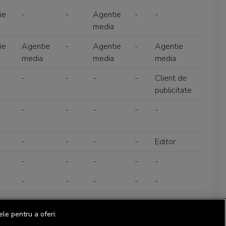
ie
-
-
Agentie
-
-
media
ie
Agentie
-
Agentie
-
Agentie
media
media
media
-
-
-
-
Client de
publicitate
-
-
-
-
-
-
-
-
-
Editor
-
-
-
-
-
-
-
-
-
-
-
-
-
-
-
ele pentru a oferi:
-
-
-
-
-