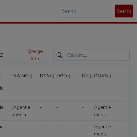
Search
Șterge
Z
filtre
RADIO
DSM
DPD
DE
DDAS
ie
-
-
-
-
-
ie
Agentie
-
-
-
Agentie
media
media
ie
-
-
-
-
Agentie
media