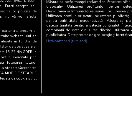
zitivul dvs., precum
Măsurarea performanței reclamelor. Stocarea și/sa
al. Puteți accepta sau
dispozitiv. Utilizarea profilurilor pentru selec
pagina cu politica de
Dezvoltarea și îmbunătățirea serviciilor. Crearea pr
Utilizarea profilurilor pentru selectarea publicității
i și nu vă vor afecta
pentru publicitate personalizată. Măsurarea perf
datelor limitate pentru a selecta conținutul. Înțele
combinații de date din surse diferite. Utilizarea
te partenere, precum si
publicitatea. Date precise de geolocație și identifica
ermite website-ului sa
Listă parteneri (furnizori)
 afisate in functie de
elelor de socializare si
 art. 15-22 din GDPR in
pot fi exercitate prin
i folosirea tuturor
e la stocarea/accesarea
AU SA MODIFIC SETARILE
legate de cookie strict
Copyright© 20
entialitate si cookies