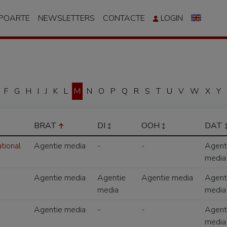
APOARTE
NEWSLETTERS
CONTACTE
LOGIN
F
G
H
I
J
K
L
M
N
O
P
Q
R
S
T
U
V
W
X
Y
BRAT
DI
OOH
DAT
tional
Agentie media
-
-
Agent
media
Agentie media
Agentie
Agentie media
Agent
media
media
Agentie media
-
-
Agent
media