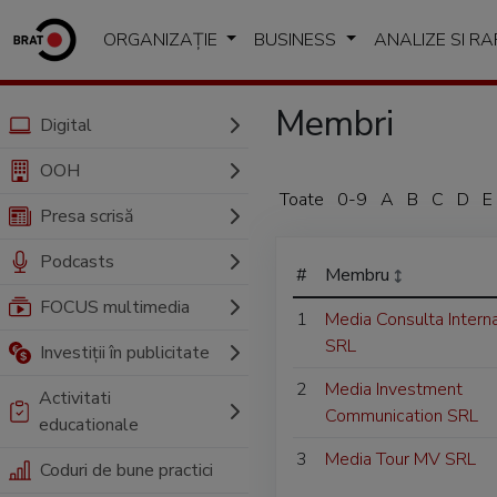
ORGANIZAȚIE
BUSINESS
ANALIZE SI R
Membri
Digital
OOH
Toate
0-9
A
B
C
D
E
Presa scrisă
Podcasts
#
Membru
FOCUS multimedia
1
Media Consulta Interna
SRL
Investiții în publicitate
2
Media Investment
Activitati
Communication SRL
educationale
3
Media Tour MV SRL
Coduri de bune practici