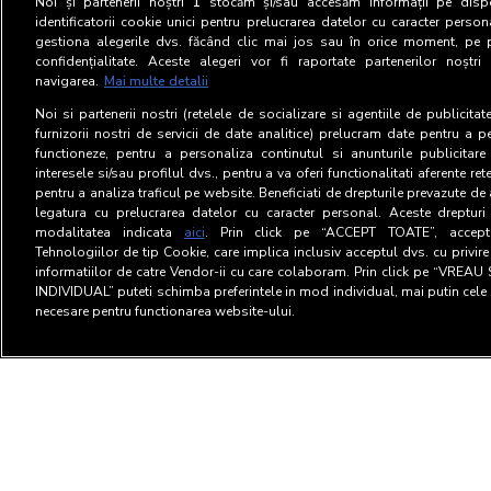
Noi și partenerii noștri
1
stocăm și/sau accesăm informații pe dispo
identificatorii cookie unici pentru prelucrarea datelor cu caracter person
gestiona alegerile dvs. făcând clic mai jos sau în orice moment, pe 
confidențialitate. Aceste alegeri vor fi raportate partenerilor noștr
navigarea.
Mai multe detalii
Noi si partenerii nostri (retelele de socializare si agentiile de publicita
furnizorii nostri de servicii de date analitice) prelucram date pentru a p
functioneze, pentru a personaliza continutul si anunturile publicitare
interesele si/sau profilul dvs., pentru a va oferi functionalitati aferente ret
pentru a analiza traficul pe website. Beneficiati de drepturile prevazute de
legatura cu prelucrarea datelor cu caracter personal. Aceste drepturi 
modalitatea indicata
aici
. Prin click pe “ACCEPT TOATE”, acceptat
Tehnologiilor de tip Cookie, care implica inclusiv acceptul dvs. cu privir
informatiilor de catre Vendor-ii cu care colaboram. Prin click pe “VRE
INDIVIDUAL” puteti schimba preferintele in mod individual, mai putin cele 
necesare pentru functionarea website-ului.
Termeni si Conditii
Confid