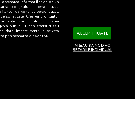
u accesarea informațiilor de pe un
tarea conținutului personalizat.
ofilurilor de conținut personalizat.
 personalizate. Crearea profilurilor
ormanței conținutului. Utilizarea
gerea publicului prin statistici sau
 de date limitate pentru a selecta
ACCEPT TOATE
rea prin scanarea dispozitivului.
VREAU SA MODIFIC
SETARILE INDIVIDUAL
26