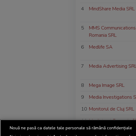
4
MindShare Media SRL
5
MMS Communications
Romania SRL
6
Medlife SA
7
Media Advertising SR
8
Mega Image SRL
9
Media Investigations 
10
Monitorul de Cluj SRL
11
Mediatrust Romania S
Nouă ne pasă ca datele tale personale să rămână confidențiale
12
MSG Factory SRL