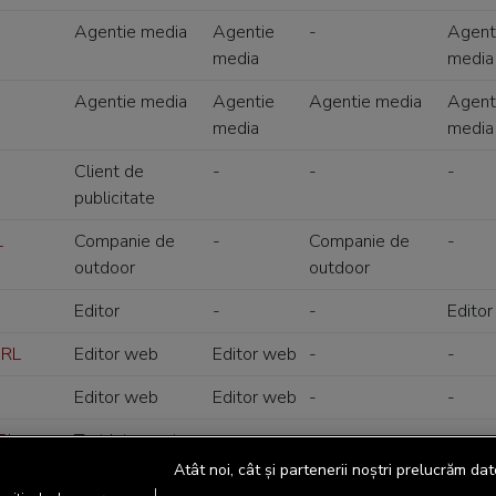
Agentie media
Agentie
-
Agent
media
media
Agentie media
Agentie
Agentie media
Agent
media
media
Client de
-
-
-
publicitate
L
Companie de
-
Companie de
-
outdoor
outdoor
Editor
-
-
Editor
SRL
Editor web
Editor web
-
-
Editor web
Editor web
-
-
RL
Tert interesat
-
-
-
Atât noi, cât și partenerii noștri prelucrăm dat
Tert interesat
-
-
-