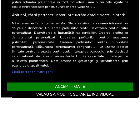
puteti schimba preferintele in mod individual, mai putin cele legate de
cookie strict necesare pentru functionarea website-ului.
Atât noi, cât și partenerii noștri prelucrăm datele pentru a oferi:
Măsurarea performanței reclamelor. Stocarea și/sau accesarea informațiilor
de pe un dispozitiv. Utilizarea profilurilor pentru selectarea conținutului
personalizat. Dezvoltarea și îmbunătățirea serviciilor. Crearea profilurilor
de conținut personalizat. Utilizarea profilurilor pentru selectarea
publicității personalizate. Crearea profilurilor pentru publicitate
personalizată. Măsurarea performanței conținutului. Utilizarea datelor
limitate pentru a selecta conținutul. Înțelegerea publicului prin statistici
sau combinații de date din surse diferite. Utilizarea de date limitate pentru
a selecta publicitatea. Date precise de geolocație și identificarea prin
scanarea dispozitivului.
Listă parteneri (furnizori)
ACCEPT TOATE
VREAU SA MODIFIC SETARILE INDIVIDUAL
Termeni si Conditii
Confidentialitate si cookies