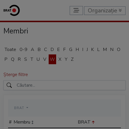
Organizație
Membri
Toate
0-9
A
B
C
D
E
F
G
H
I
J
K
L
M
N
O
P
Q
R
S
T
U
V
W
X
Y
Z
Șterge filtre
BRAT
#
Membru
BRAT