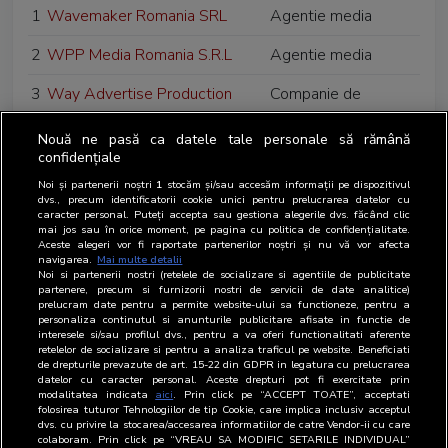
1
Wavemaker Romania SRL
Agentie media
2
WPP Media Romania S.R.L
Agentie media
3
Way Advertise Production
Companie de
SRL
outdoor
Nouă ne pasă ca datele tale personale să rămână
4
Wink Network SRL
Companie de
confidențiale
outdoor
Noi și partenerii noștri
1
stocăm și/sau accesăm informații pe dispozitivul
dvs., precum identificatorii cookie unici pentru prelucrarea datelor cu
caracter personal. Puteți accepta sau gestiona alegerile dvs. făcând clic
mai jos sau în orice moment, pe pagina cu politica de confidențialitate.
Aceste alegeri vor fi raportate partenerilor noștri și nu vă vor afecta
navigarea.
Mai multe detalii
Noi si partenerii nostri (retelele de socializare si agentiile de publicitate
partenere, precum si furnizorii nostri de servicii de date analitice)
prelucram date pentru a permite website-ului sa functioneze, pentru a
personaliza continutul si anunturile publicitare afisate in functie de
interesele si/sau profilul dvs., pentru a va oferi functionalitati aferente
retelelor de socializare si pentru a analiza traficul pe website. Beneficiati
de drepturile prevazute de art. 15-22 din GDPR in legatura cu prelucrarea
datelor cu caracter personal. Aceste drepturi pot fi exercitate prin
modalitatea indicata
aici
. Prin click pe “ACCEPT TOATE”, acceptati
folosirea tuturor Tehnologiilor de tip Cookie, care implica inclusiv acceptul
dvs. cu privire la stocarea/accesarea informatiilor de catre Vendor-ii cu care
colaboram. Prin click pe “VREAU SA MODIFIC SETARILE INDIVIDUAL”