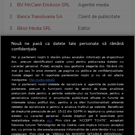
1
BV McCann Erickson SRL
Agentie media
2
Banca Transilvania SA
Client de publicitate
3
Bihor Media SRL
Editor
4
BP Publishing Media SRL
Editor
Nouă ne pasă ca datele tale personale să rămână
confidențiale
5
Businessmex SA
Editor
Noi și partenerii noștri
1
stocăm și/sau accesăm informații pe dispozitivul
dvs., precum identificatorii cookie unici pentru prelucrarea datelor cu
6
Biz Afaceri Media SRL
Editor web
caracter personal. Puteți accepta sau gestiona alegerile dvs. făcând clic
mai jos sau în orice moment, pe pagina cu politica de confidențialitate.
7
Business Insider SRL
Editor web
Aceste alegeri vor fi raportate partenerilor noștri și nu vă vor afecta
navigarea.
Mai multe detalii
Noi si partenerii nostri (retelele de socializare si agentiile de publicitate
8
Bazar Production SRL
Organizator de
partenere, precum si furnizorii nostri de servicii de date analitice)
evenimente
prelucram date pentru a permite website-ului sa functioneze, pentru a
personaliza continutul si anunturile publicitare afisate in functie de
interesele si/sau profilul dvs., pentru a va oferi functionalitati aferente
9
Brand Emotion SRL
Organizator de
retelelor de socializare si pentru a analiza traficul pe website. Beneficiati
de drepturile prevazute de art. 15-22 din GDPR in legatura cu prelucrarea
evenimente
datelor cu caracter personal. Aceste drepturi pot fi exercitate prin
modalitatea indicata
aici
. Prin click pe “ACCEPT TOATE”, acceptati
10
Best Advertising
Regie de publicitate
folosirea tuturor Tehnologiilor de tip Cookie, care implica inclusiv acceptul
dvs. cu privire la stocarea/accesarea informatiilor de catre Vendor-ii cu care
Worldwide SRL
colaboram. Prin click pe “VREAU SA MODIFIC SETARILE INDIVIDUAL”