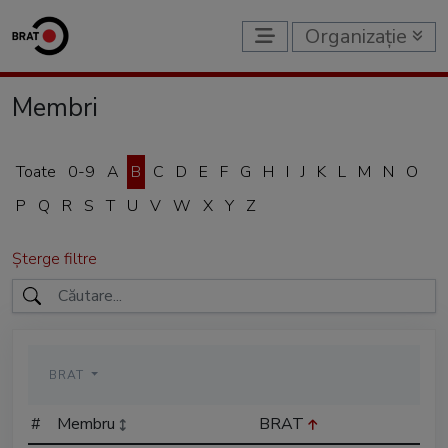
Organizație
Membri
Toate
0-9
A
B
C
D
E
F
G
H
I
J
K
L
M
N
O
P
Q
R
S
T
U
V
W
X
Y
Z
Șterge filtre
BRAT
#
Membru
BRAT