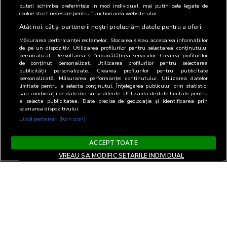
puteti schimba preferintele in mod individual, mai putin cele legate de
11
Brand Tube SRL
Regie de publicitate
cookie strict necesare pentru functionarea website-ului.
Atât noi, cât și partenerii noștri prelucrăm datele pentru a oferi:
Măsurarea performanței reclamelor. Stocarea și/sau accesarea informațiilor
de pe un dispozitiv. Utilizarea profilurilor pentru selectarea conținutului
personalizat. Dezvoltarea și îmbunătățirea serviciilor. Crearea profilurilor
de conținut personalizat. Utilizarea profilurilor pentru selectarea
publicității personalizate. Crearea profilurilor pentru publicitate
personalizată. Măsurarea performanței conținutului. Utilizarea datelor
limitate pentru a selecta conținutul. Înțelegerea publicului prin statistici
sau combinații de date din surse diferite. Utilizarea de date limitate pentru
a selecta publicitatea. Date precise de geolocație și identificarea prin
scanarea dispozitivului.
Listă parteneri (furnizori)
ACCEPT TOATE
VREAU SA MODIFIC SETARILE INDIVIDUAL
Termeni si Conditii
Confidentialitate si cookies