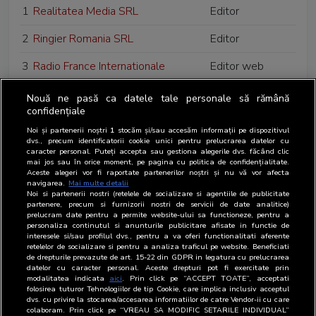
1
Realitatea Media SRL
Editor
2
Ringier Romania SRL
Editor
3
Radio France Internationale
Editor web
Romania SRL
Nouă ne pasă ca datele tale personale să rămână
4
Radulescu Consulting SRL
Editor web
confidențiale
Noi și partenerii noștri
1
stocăm și/sau accesăm informații pe dispozitivul
5
RTV Properties Management SRL
Editor web
dvs., precum identificatorii cookie unici pentru prelucrarea datelor cu
caracter personal. Puteți accepta sau gestiona alegerile dvs. făcând clic
mai jos sau în orice moment, pe pagina cu politica de confidențialitate.
6
Radio Guerrilla SRL
Radio difuzor
Aceste alegeri vor fi raportate partenerilor noștri și nu vă vor afecta
navigarea.
Mai multe detalii
7
RAA ENTERTAINMENT & EVENTS
Regie de
Noi si partenerii nostri (retelele de socializare si agentiile de publicitate
partenere, precum si furnizorii nostri de servicii de date analitice)
SRL
publicitate
prelucram date pentru a permite website-ului sa functioneze, pentru a
personaliza continutul si anunturile publicitare afisate in functie de
interesele si/sau profilul dvs., pentru a va oferi functionalitati aferente
retelelor de socializare si pentru a analiza traficul pe website. Beneficiati
de drepturile prevazute de art. 15-22 din GDPR in legatura cu prelucrarea
datelor cu caracter personal. Aceste drepturi pot fi exercitate prin
modalitatea indicata
aici
. Prin click pe “ACCEPT TOATE”, acceptati
folosirea tuturor Tehnologiilor de tip Cookie, care implica inclusiv acceptul
dvs. cu privire la stocarea/accesarea informatiilor de catre Vendor-ii cu care
colaboram. Prin click pe “VREAU SA MODIFIC SETARILE INDIVIDUAL”