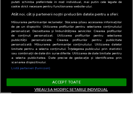
puteti schimba preferintele in mod individual, mai putin cele legate de
cookie strict necesare pentru functionarea website-ului.
Atât noi, cât și partenerii noștri prelucrăm datele pentru a oferi:
Măsurarea performanței reclamelor. Stocarea și/sau accesarea informațiilor
de pe un dispozitiv. Utilizarea profilurilor pentru selectarea conținutului
personalizat. Dezvoltarea și îmbunătățirea serviciilor. Crearea profilurilor
de conținut personalizat. Utilizarea profilurilor pentru selectarea
publicității personalizate. Crearea profilurilor pentru publicitate
personalizată. Măsurarea performanței conținutului. Utilizarea datelor
limitate pentru a selecta conținutul. Înțelegerea publicului prin statistici
sau combinații de date din surse diferite. Utilizarea de date limitate pentru
a selecta publicitatea. Date precise de geolocație și identificarea prin
scanarea dispozitivului.
Listă parteneri (furnizori)
ACCEPT TOATE
VREAU SA MODIFIC SETARILE INDIVIDUAL
Termeni si Conditii
Confidentialitate si cookies