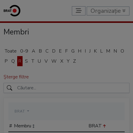
Organizație
Membri
Toate
0-9
A
B
C
D
E
F
G
H
I
J
K
L
M
N
O
P
Q
R
S
T
U
V
W
X
Y
Z
Șterge filtre
BRAT
#
Membru
BRAT