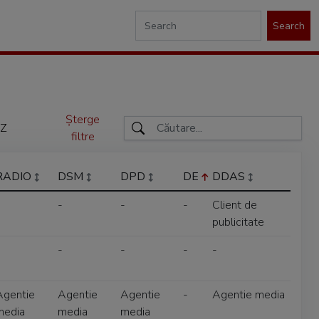
Search
Șterge
Z
filtre
RADIO
DSM
DPD
DE
DDAS
-
-
-
Client de
publicitate
-
-
-
-
Agentie
Agentie
Agentie
-
Agentie media
media
media
media