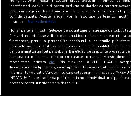
Noi și partenerii noștri
1
stocăm și/sau accesăm informații pe dispo
identificatorii cookie unici pentru prelucrarea datelor cu caracter person
gestiona alegerile dvs. făcând clic mai jos sau în orice moment, pe 
confidențialitate. Aceste alegeri vor fi raportate partenerilor noștr
navigarea.
Mai multe detalii
Noi si partenerii nostri (retelele de socializare si agentiile de publicita
furnizorii nostri de servicii de date analitice) prelucram date pentru a p
functioneze, pentru a personaliza continutul si anunturile publicitare
interesele si/sau profilul dvs., pentru a va oferi functionalitati aferente ret
pentru a analiza traficul pe website. Beneficiati de drepturile prevazute de
legatura cu prelucrarea datelor cu caracter personal. Aceste drepturi 
modalitatea indicata
aici
. Prin click pe “ACCEPT TOATE”, acceptat
Tehnologiilor de tip Cookie, care implica inclusiv acceptul dvs. cu privir
informatiilor de catre Vendor-ii cu care colaboram. Prin click pe “VRE
INDIVIDUAL” puteti schimba preferintele in mod individual, mai putin cele 
necesare pentru functionarea website-ului.
Termeni si Conditii
Confid