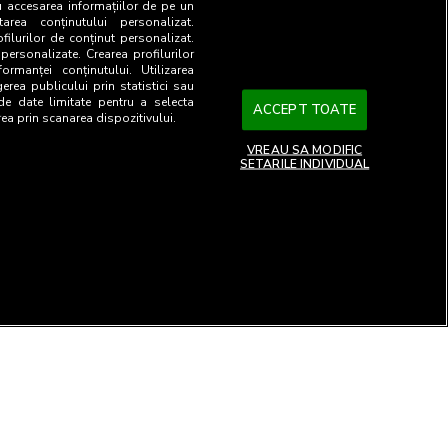
u accesarea informațiilor de pe un
tarea conținutului personalizat.
ofilurilor de conținut personalizat.
 personalizate. Crearea profilurilor
ormanței conținutului. Utilizarea
gerea publicului prin statistici sau
 de date limitate pentru a selecta
ACCEPT TOATE
rea prin scanarea dispozitivului.
VREAU SA MODIFIC
SETARILE INDIVIDUAL
26