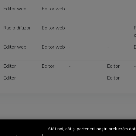
Editor web
Editor web
-
-
-
Radio difuzor
Editor web
-
-
d
Editor web
Editor web
-
-
Editor
Editor
-
Editor
-
Editor
-
-
Editor
-
Atât noi, cât și partenerii noștri prelucrăm dat