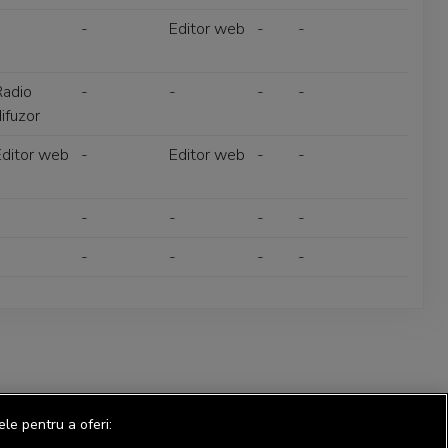
-
Editor web
-
-
Radio
-
-
-
-
ifuzor
Editor web
-
Editor web
-
-
-
-
-
-
-
-
-
-
ele pentru a oferi: