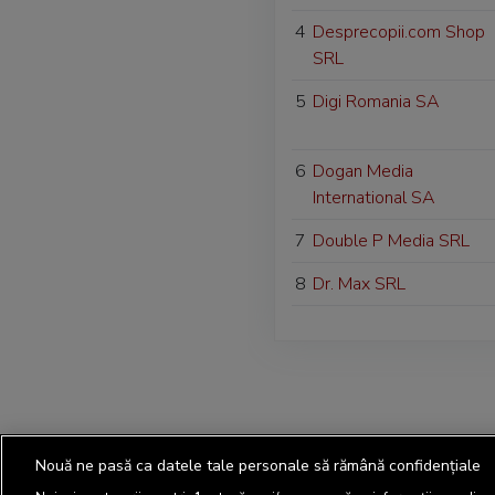
4
Desprecopii.com Shop
SRL
5
Digi Romania SA
6
Dogan Media
International SA
7
Double P Media SRL
8
Dr. Max SRL
Nouă ne pasă ca datele tale personale să rămână confidențiale