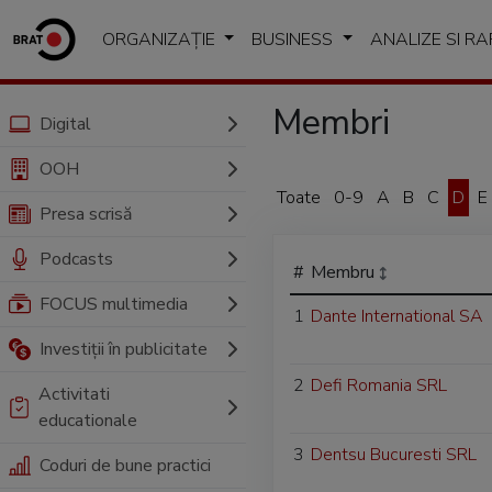
ORGANIZAȚIE
BUSINESS
ANALIZE SI R
Membri
Digital
OOH
Toate
0-9
A
B
C
D
E
Presa scrisă
Podcasts
#
Membru
FOCUS multimedia
1
Dante International SA
Investiții în publicitate
2
Defi Romania SRL
Activitati
educationale
3
Dentsu Bucuresti SRL
Coduri de bune practici