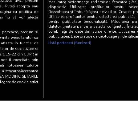
zitivul dvs., precum
Măsurarea performanței reclamelor. Stocarea și/sa
al. Puteți accepta sau
dispozitiv. Utilizarea profilurilor pentru selec
pagina cu politica de
Dezvoltarea și îmbunătățirea serviciilor. Crearea pr
Utilizarea profilurilor pentru selectarea publicității
i și nu vă vor afecta
pentru publicitate personalizată. Măsurarea perf
datelor limitate pentru a selecta conținutul. Înțele
combinații de date din surse diferite. Utilizarea
te partenere, precum si
publicitatea. Date precise de geolocație și identifica
ermite website-ului sa
Listă parteneri (furnizori)
 afisate in functie de
elelor de socializare si
 art. 15-22 din GDPR in
pot fi exercitate prin
i folosirea tuturor
e la stocarea/accesarea
AU SA MODIFIC SETARILE
legate de cookie strict
Copyright© 20
entialitate si cookies