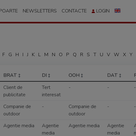
APOARTE
NEWSLETTERS
CONTACTE
LOGIN
F
G
H
I
J
K
L
M
N
O
P
Q
R
S
T
U
V
W
X
Y
BRAT
DI
OOH
DAT
Client de
Tert
-
-
-
publicitate
interesat
Companie de
-
Companie de
-
-
outdoor
outdoor
Agentie media
Agentie
Agentie media
Agentie
media
media