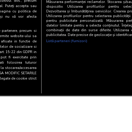
zitivul dvs., precum
Măsurarea performanței reclamelor. Stocarea și/sa
al. Puteți accepta sau
dispozitiv. Utilizarea profilurilor pentru selec
pagina cu politica de
Dezvoltarea și îmbunătățirea serviciilor. Crearea pr
Utilizarea profilurilor pentru selectarea publicității
i și nu vă vor afecta
pentru publicitate personalizată. Măsurarea perf
datelor limitate pentru a selecta conținutul. Înțele
combinații de date din surse diferite. Utilizarea
te partenere, precum si
publicitatea. Date precise de geolocație și identifica
ermite website-ului sa
Listă parteneri (furnizori)
 afisate in functie de
elelor de socializare si
 art. 15-22 din GDPR in
pot fi exercitate prin
i folosirea tuturor
e la stocarea/accesarea
AU SA MODIFIC SETARILE
legate de cookie strict
Copyright© 20
entialitate si cookies