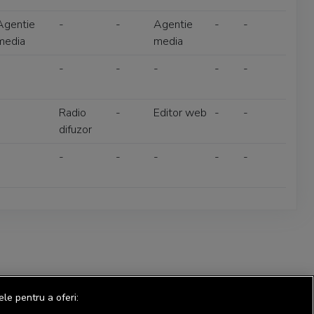
Agentie
-
-
Agentie
-
-
media
media
-
-
-
-
-
-
-
Radio
-
Editor web
-
-
difuzor
-
-
-
-
-
-
ele pentru a oferi: