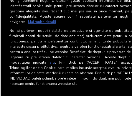
Noi și partenerii noștri
1
stocăm și/sau accesăm informații pe dispo
identificatorii cookie unici pentru prelucrarea datelor cu caracter person
gestiona alegerile dvs. făcând clic mai jos sau în orice moment, pe 
confidențialitate. Aceste alegeri vor fi raportate partenerilor noștr
navigarea.
Mai multe detalii
Noi si partenerii nostri (retelele de socializare si agentiile de publicita
furnizorii nostri de servicii de date analitice) prelucram date pentru a p
functioneze, pentru a personaliza continutul si anunturile publicitare
interesele si/sau profilul dvs., pentru a va oferi functionalitati aferente ret
pentru a analiza traficul pe website. Beneficiati de drepturile prevazute de
legatura cu prelucrarea datelor cu caracter personal. Aceste drepturi 
modalitatea indicata
aici
. Prin click pe “ACCEPT TOATE”, acceptat
Tehnologiilor de tip Cookie, care implica inclusiv acceptul dvs. cu privir
informatiilor de catre Vendor-ii cu care colaboram. Prin click pe “VRE
INDIVIDUAL” puteti schimba preferintele in mod individual, mai putin cele 
necesare pentru functionarea website-ului.
Termeni si Conditii
Confid