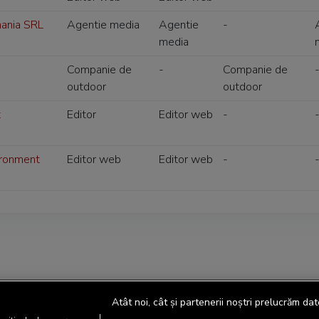
ania SRL
Agentie media
Agentie
-
media
Companie de
-
Companie de
outdoor
outdoor
t
Editor
Editor web
-
ironment
Editor web
Editor web
-
Atât noi, cât și partenerii noștri prelucrăm dat