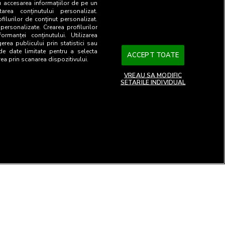
u accesarea informațiilor de pe un
tarea conținutului personalizat.
ofilurilor de conținut personalizat.
 personalizate. Crearea profilurilor
ormanței conținutului. Utilizarea
gerea publicului prin statistici sau
 de date limitate pentru a selecta
ACCEPT TOATE
rea prin scanarea dispozitivului.
VREAU SA MODIFIC
SETARILE INDIVIDUAL
26