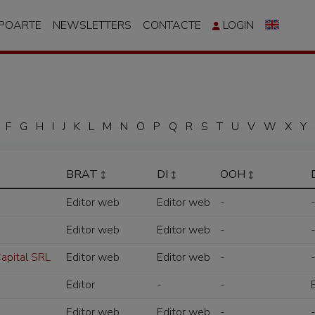
APOARTE
NEWSLETTERS
CONTACTE
LOGIN
F
G
H
I
J
K
L
M
N
O
P
Q
R
S
T
U
V
W
X
Y
BRAT
DI
OOH
Editor web
Editor web
-
Editor web
Editor web
-
Capital SRL
Editor web
Editor web
-
Editor
-
-
Editor web
Editor web
-