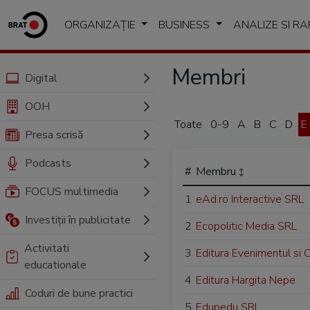
ORGANIZAȚIE
BUSINESS
ANALIZE SI R
Membri
Digital
OOH
Toate
0-9
A
B
C
D
E
Presa scrisă
Podcasts
#
Membru
FOCUS multimedia
1
eAd.ro Interactive SRL
Investiții în publicitate
2
Ecopolitic Media SRL
Activitati
3
Editura Evenimentul si 
educationale
4
Editura Hargita Nepe
Coduri de bune practici
5
Edupedu SRL