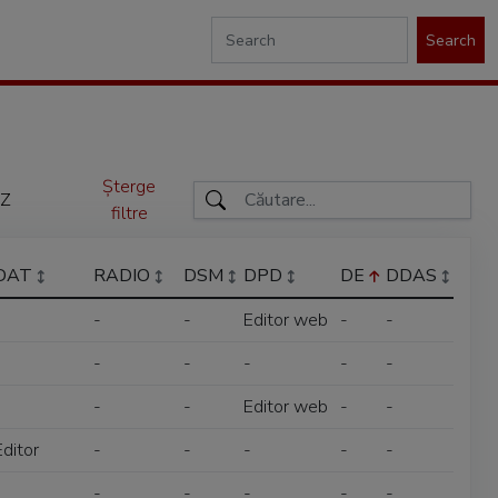
Search
Șterge
Z
filtre
DAT
RADIO
DSM
DPD
DE
DDAS
-
-
-
Editor web
-
-
-
-
-
-
-
-
-
-
-
Editor web
-
-
Editor
-
-
-
-
-
-
-
-
-
-
-