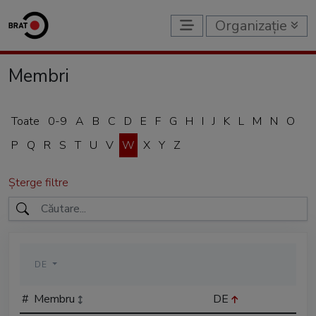
Organizație
Membri
Toate
0-9
A
B
C
D
E
F
G
H
I
J
K
L
M
N
O
P
Q
R
S
T
U
V
W
X
Y
Z
Șterge filtre
DE
#
Membru
DE