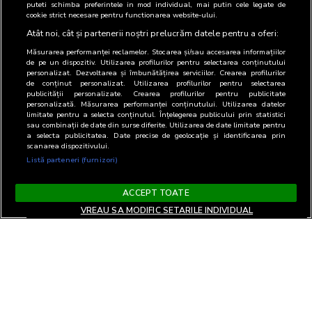
puteti schimba preferintele in mod individual, mai putin cele legate de
cookie strict necesare pentru functionarea website-ului.
Atât noi, cât și partenerii noștri prelucrăm datele pentru a oferi:
Măsurarea performanței reclamelor. Stocarea și/sau accesarea informațiilor
de pe un dispozitiv. Utilizarea profilurilor pentru selectarea conținutului
personalizat. Dezvoltarea și îmbunătățirea serviciilor. Crearea profilurilor
de conținut personalizat. Utilizarea profilurilor pentru selectarea
publicității personalizate. Crearea profilurilor pentru publicitate
personalizată. Măsurarea performanței conținutului. Utilizarea datelor
limitate pentru a selecta conținutul. Înțelegerea publicului prin statistici
sau combinații de date din surse diferite. Utilizarea de date limitate pentru
a selecta publicitatea. Date precise de geolocație și identificarea prin
scanarea dispozitivului.
Listă parteneri (furnizori)
ACCEPT TOATE
VREAU SA MODIFIC SETARILE INDIVIDUAL
Termeni si Conditii
Confidentialitate si cookies