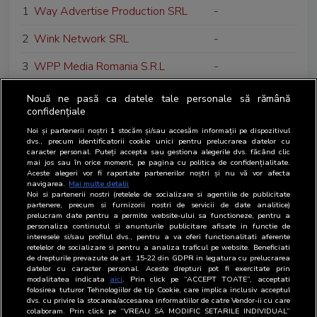
1
Way Advertise Production SRL
-
2
Wink Network SRL
-
3
WPP Media Romania S.R.L
-
4
Wavemaker Romania SRL
Agentie media
Nouă ne pasă ca datele tale personale să rămână
confidențiale
Noi și partenerii noștri
1
stocăm și/sau accesăm informații pe dispozitivul
dvs., precum identificatorii cookie unici pentru prelucrarea datelor cu
caracter personal. Puteți accepta sau gestiona alegerile dvs. făcând clic
mai jos sau în orice moment, pe pagina cu politica de confidențialitate.
Aceste alegeri vor fi raportate partenerilor noștri și nu vă vor afecta
navigarea.
Mai multe detalii
Noi si partenerii nostri (retelele de socializare si agentiile de publicitate
partenere, precum si furnizorii nostri de servicii de date analitice)
prelucram date pentru a permite website-ului sa functioneze, pentru a
personaliza continutul si anunturile publicitare afisate in functie de
interesele si/sau profilul dvs., pentru a va oferi functionalitati aferente
retelelor de socializare si pentru a analiza traficul pe website. Beneficiati
de drepturile prevazute de art. 15-22 din GDPR in legatura cu prelucrarea
datelor cu caracter personal. Aceste drepturi pot fi exercitate prin
modalitatea indicata
aici
. Prin click pe “ACCEPT TOATE”, acceptati
folosirea tuturor Tehnologiilor de tip Cookie, care implica inclusiv acceptul
dvs. cu privire la stocarea/accesarea informatiilor de catre Vendor-ii cu care
colaboram. Prin click pe “VREAU SA MODIFIC SETARILE INDIVIDUAL”