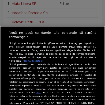
1
Viata Libera SRL
Editor
2
Vodafone Romania SA
-
3
Volovici Petru - PFA
-
Nouă ne pasă ca datele tale personale să rămână
confidențiale
Noi și partenerii noștri
1
stocăm și/sau accesăm informații pe dispozitivul
dvs., precum identificatorii cookie unici pentru prelucrarea datelor cu
caracter personal. Puteți accepta sau gestiona alegerile dvs. făcând clic
mai jos sau în orice moment, pe pagina cu politica de confidențialitate.
Aceste alegeri vor fi raportate partenerilor noștri și nu vă vor afecta
navigarea.
Mai multe detalii
Noi si partenerii nostri (retelele de socializare si agentiile de publicitate
partenere, precum si furnizorii nostri de servicii de date analitice)
prelucram date pentru a permite website-ului sa functioneze, pentru a
personaliza continutul si anunturile publicitare afisate in functie de
interesele si/sau profilul dvs., pentru a va oferi functionalitati aferente
retelelor de socializare si pentru a analiza traficul pe website. Beneficiati
de drepturile prevazute de art. 15-22 din GDPR in legatura cu prelucrarea
datelor cu caracter personal. Aceste drepturi pot fi exercitate prin
modalitatea indicata
aici
. Prin click pe “ACCEPT TOATE”, acceptati
folosirea tuturor Tehnologiilor de tip Cookie, care implica inclusiv acceptul
dvs. cu privire la stocarea/accesarea informatiilor de catre Vendor-ii cu care
colaboram. Prin click pe “VREAU SA MODIFIC SETARILE INDIVIDUAL”