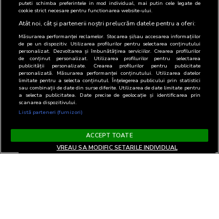
puteti schimba preferintele in mod individual, mai putin cele legate de
cookie strict necesare pentru functionarea website-ului.
Atât noi, cât și partenerii noștri prelucrăm datele pentru a oferi:
Măsurarea performanței reclamelor. Stocarea și/sau accesarea informațiilor
de pe un dispozitiv. Utilizarea profilurilor pentru selectarea conținutului
personalizat. Dezvoltarea și îmbunătățirea serviciilor. Crearea profilurilor
de conținut personalizat. Utilizarea profilurilor pentru selectarea
publicității personalizate. Crearea profilurilor pentru publicitate
personalizată. Măsurarea performanței conținutului. Utilizarea datelor
limitate pentru a selecta conținutul. Înțelegerea publicului prin statistici
sau combinații de date din surse diferite. Utilizarea de date limitate pentru
a selecta publicitatea. Date precise de geolocație și identificarea prin
scanarea dispozitivului.
Listă parteneri (furnizori)
ACCEPT TOATE
VREAU SA MODIFIC SETARILE INDIVIDUAL
Termeni si Conditii
Confidentialitate si cookies