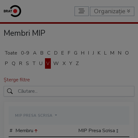
Organizație
Membri MIP
Toate
0-9
A
B
C
D
E
F
G
H
I
J
K
L
M
N
O
P
Q
R
S
T
U
V
W
X
Y
Z
Șterge filtre
MIP PRESA SCRISA
#
Membru
MIP Presa Scrisa