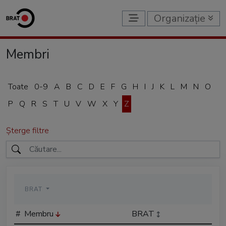
Organizație
Membri
Toate
0-9
A
B
C
D
E
F
G
H
I
J
K
L
M
N
O
P
Q
R
S
T
U
V
W
X
Y
Z
Șterge filtre
BRAT
#
Membru
BRAT