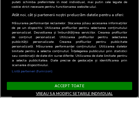
puteti schimba preferintele in mod individual, mai putin cele legate de
cookie strict necesare pentru functionarea website-ului.
Atât noi, cât și partenerii noștri prelucrăm datele pentru a oferi:
Măsurarea performanței reclamelor. Stocarea și/sau accesarea informațiilor
de pe un dispozitiv. Utilizarea profilurilor pentru selectarea conținutului
personalizat. Dezvoltarea și îmbunătățirea serviciilor. Crearea profilurilor
de conținut personalizat. Utilizarea profilurilor pentru selectarea
publicității personalizate. Crearea profilurilor pentru publicitate
personalizată. Măsurarea performanței conținutului. Utilizarea datelor
limitate pentru a selecta conținutul. Înțelegerea publicului prin statistici
sau combinații de date din surse diferite. Utilizarea de date limitate pentru
a selecta publicitatea. Date precise de geolocație și identificarea prin
scanarea dispozitivului.
Listă parteneri (furnizori)
ACCEPT TOATE
VREAU SA MODIFIC SETARILE INDIVIDUAL
Termeni si Conditii
Confidentialitate si cookies