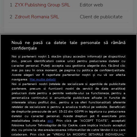
1
ZYX Publishing Group SRL
Editor web
2
Zdrovit Romania SRL
Client de publicitate
Nouă ne pasă ca datele tale personale să rămână
confidențiale
Noi și partenerii noștri
1
stocăm și/sau accesăm informații pe dispozitivul
dvs., precum identificatorii cookie unici pentru prelucrarea datelor cu
caracter personal. Puteți accepta sau gestiona alegerile dvs. făcând clic
mai jos sau în orice moment, pe pagina cu politica de confidențialitate.
Aceste alegeri vor fi raportate partenerilor noștri și nu vă vor afecta
navigarea.
Mai multe detalii
Noi si partenerii nostri (retelele de socializare si agentiile de publicitate
partenere, precum si furnizorii nostri de servicii de date analitice)
prelucram date pentru a permite website-ului sa functioneze, pentru a
personaliza continutul si anunturile publicitare afisate in functie de
interesele si/sau profilul dvs., pentru a va oferi functionalitati aferente
retelelor de socializare si pentru a analiza traficul pe website. Beneficiati
de drepturile prevazute de art. 15-22 din GDPR in legatura cu prelucrarea
datelor cu caracter personal. Aceste drepturi pot fi exercitate prin
modalitatea indicata
aici
. Prin click pe “ACCEPT TOATE”, acceptati
folosirea tuturor Tehnologiilor de tip Cookie, care implica inclusiv acceptul
dvs. cu privire la stocarea/accesarea informatiilor de catre Vendor-ii cu care
colaboram. Prin click pe “VREAU SA MODIFIC SETARILE INDIVIDUAL”