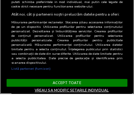
puteti schimba preferintele in mod individual, mai putin cele legate de
cookie strict necesare pentru functionarea website-ului.
Atât noi, cât și partenerii noștri prelucrăm datele pentru a oferi:
Măsurarea performanței reclamelor. Stocarea și/sau accesarea informațiilor
de pe un dispozitiv. Utilizarea profilurilor pentru selectarea conținutului
personalizat. Dezvoltarea și îmbunătățirea serviciilor. Crearea profilurilor
de conținut personalizat. Utilizarea profilurilor pentru selectarea
publicității personalizate. Crearea profilurilor pentru publicitate
personalizată. Măsurarea performanței conținutului. Utilizarea datelor
limitate pentru a selecta conținutul. Înțelegerea publicului prin statistici
sau combinații de date din surse diferite. Utilizarea de date limitate pentru
a selecta publicitatea. Date precise de geolocație și identificarea prin
scanarea dispozitivului.
Listă parteneri (furnizori)
ACCEPT TOATE
VREAU SA MODIFIC SETARILE INDIVIDUAL
Termeni si Conditii
Confidentialitate si cookies