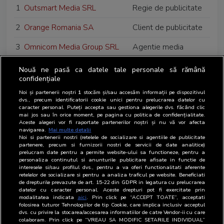
1
Outsmart Media SRL
Regie de publicitate
2
Orange Romania SA
Client de publicitate
3
Omnicom Media Group SRL
Agentie media
4
OLX Online Services SRL
Editor web
Nouă ne pasă ca datele tale personale să rămână
confidențiale
5
ODS SRL
Editor web
Noi și partenerii noștri
1
stocăm și/sau accesăm informații pe dispozitivul
dvs., precum identificatorii cookie unici pentru prelucrarea datelor cu
caracter personal. Puteți accepta sau gestiona alegerile dvs. făcând clic
mai jos sau în orice moment, pe pagina cu politica de confidențialitate.
Aceste alegeri vor fi raportate partenerilor noștri și nu vă vor afecta
navigarea.
Mai multe detalii
Noi si partenerii nostri (retelele de socializare si agentiile de publicitate
partenere, precum si furnizorii nostri de servicii de date analitice)
prelucram date pentru a permite website-ului sa functioneze, pentru a
personaliza continutul si anunturile publicitare afisate in functie de
interesele si/sau profilul dvs., pentru a va oferi functionalitati aferente
retelelor de socializare si pentru a analiza traficul pe website. Beneficiati
de drepturile prevazute de art. 15-22 din GDPR in legatura cu prelucrarea
datelor cu caracter personal. Aceste drepturi pot fi exercitate prin
modalitatea indicata
aici
. Prin click pe “ACCEPT TOATE”, acceptati
folosirea tuturor Tehnologiilor de tip Cookie, care implica inclusiv acceptul
dvs. cu privire la stocarea/accesarea informatiilor de catre Vendor-ii cu care
colaboram. Prin click pe “VREAU SA MODIFIC SETARILE INDIVIDUAL”