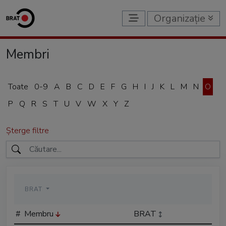
Organizație
Membri
Toate
0-9
A
B
C
D
E
F
G
H
I
J
K
L
M
N
O
P
Q
R
S
T
U
V
W
X
Y
Z
Șterge filtre
BRAT
#
Membru
BRAT