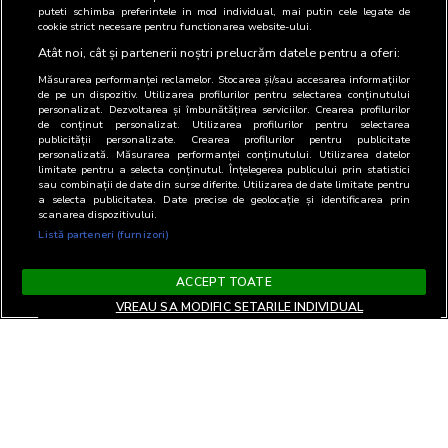
puteti schimba preferintele in mod individual, mai putin cele legate de
11
Banca Transilvania SA
Client de publicitate
cookie strict necesare pentru functionarea website-ului.
Atât noi, cât și partenerii noștri prelucrăm datele pentru a oferi:
Măsurarea performanței reclamelor. Stocarea și/sau accesarea informațiilor
de pe un dispozitiv. Utilizarea profilurilor pentru selectarea conținutului
personalizat. Dezvoltarea și îmbunătățirea serviciilor. Crearea profilurilor
de conținut personalizat. Utilizarea profilurilor pentru selectarea
publicității personalizate. Crearea profilurilor pentru publicitate
personalizată. Măsurarea performanței conținutului. Utilizarea datelor
limitate pentru a selecta conținutul. Înțelegerea publicului prin statistici
sau combinații de date din surse diferite. Utilizarea de date limitate pentru
a selecta publicitatea. Date precise de geolocație și identificarea prin
scanarea dispozitivului.
Listă parteneri (furnizori)
ACCEPT TOATE
VREAU SA MODIFIC SETARILE INDIVIDUAL
Termeni si Conditii
Confidentialitate si cookies