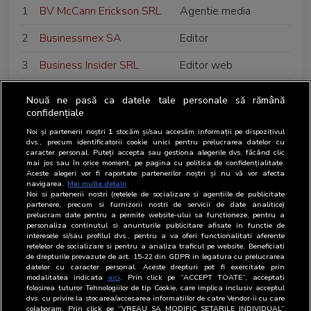
1
BV McCann Erickson SRL
Agentie media
2
Businessmex SA
Editor
3
Business Insider SRL
Editor web
4
Brand Tube SRL
Regie de publicitate
Nouă ne pasă ca datele tale personale să rămână
confidențiale
5
Brand Emotion SRL
Organizator de
Noi și partenerii noștri
1
stocăm și/sau accesăm informații pe dispozitivul
evenimente
dvs., precum identificatorii cookie unici pentru prelucrarea datelor cu
caracter personal. Puteți accepta sau gestiona alegerile dvs. făcând clic
6
BP Publishing Media SRL
Editor
mai jos sau în orice moment, pe pagina cu politica de confidențialitate.
Aceste alegeri vor fi raportate partenerilor noștri și nu vă vor afecta
navigarea.
Mai multe detalii
7
Biz Afaceri Media SRL
Editor web
Noi si partenerii nostri (retelele de socializare si agentiile de publicitate
partenere, precum si furnizorii nostri de servicii de date analitice)
8
Bihor Media SRL
Editor
prelucram date pentru a permite website-ului sa functioneze, pentru a
personaliza continutul si anunturile publicitare afisate in functie de
interesele si/sau profilul dvs., pentru a va oferi functionalitati aferente
9
Best Advertising
Regie de publicitate
retelelor de socializare si pentru a analiza traficul pe website. Beneficiati
de drepturile prevazute de art. 15-22 din GDPR in legatura cu prelucrarea
Worldwide SRL
datelor cu caracter personal. Aceste drepturi pot fi exercitate prin
modalitatea indicata
aici
. Prin click pe “ACCEPT TOATE”, acceptati
10
Bazar Production SRL
Organizator de
folosirea tuturor Tehnologiilor de tip Cookie, care implica inclusiv acceptul
dvs. cu privire la stocarea/accesarea informatiilor de catre Vendor-ii cu care
evenimente
colaboram. Prin click pe “VREAU SA MODIFIC SETARILE INDIVIDUAL”