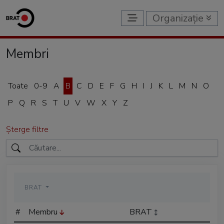
Organizație
Membri
Toate
0-9
A
B
C
D
E
F
G
H
I
J
K
L
M
N
O
P
Q
R
S
T
U
V
W
X
Y
Z
Șterge filtre
BRAT
#
Membru
BRAT