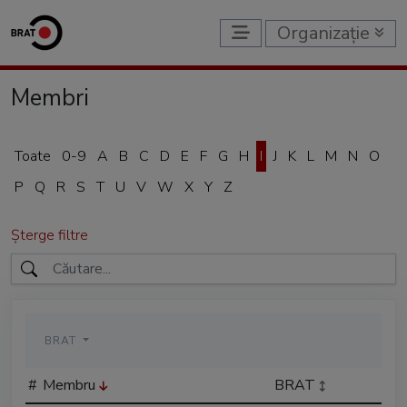
Organizație
Membri
Toate
0-9
A
B
C
D
E
F
G
H
I
J
K
L
M
N
O
P
Q
R
S
T
U
V
W
X
Y
Z
Șterge filtre
BRAT
#
Membru
BRAT