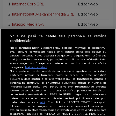
1
Internet Corp SRL
Editor web
2
International Alexander Media SRL
Editor web
3
Inteligo Media SA
Editor web
4
Innovaty Production SRL
Agentie media
Nouă ne pasă ca datele tale personale să rămână
confidențiale
5
Initiative Media SA
Agentie media
Noi și partenerii noștri
1
stocăm și/sau accesăm informații pe dispozitivul
dvs., precum identificatorii cookie unici pentru prelucrarea datelor cu
6
Inform Media Press SRL
Editor
caracter personal. Puteți accepta sau gestiona alegerile dvs. făcând clic
mai jos sau în orice moment, pe pagina cu politica de confidențialitate.
Aceste alegeri vor fi raportate partenerilor noștri și nu vă vor afecta
7
Imedia Plus Group SRL
Editor web
navigarea.
Mai multe detalii
Noi si partenerii nostri (retelele de socializare si agentiile de publicitate
8
IAB Romania
Membru onorific
partenere, precum si furnizorii nostri de servicii de date analitice)
prelucram date pentru a permite website-ului sa functioneze, pentru a
personaliza continutul si anunturile publicitare afisate in functie de
9
IAA
Membru onorific
interesele si/sau profilul dvs., pentru a va oferi functionalitati aferente
retelelor de socializare si pentru a analiza traficul pe website. Beneficiati
de drepturile prevazute de art. 15-22 din GDPR in legatura cu prelucrarea
datelor cu caracter personal. Aceste drepturi pot fi exercitate prin
modalitatea indicata
aici
. Prin click pe “ACCEPT TOATE”, acceptati
folosirea tuturor Tehnologiilor de tip Cookie, care implica inclusiv acceptul
dvs. cu privire la stocarea/accesarea informatiilor de catre Vendor-ii cu care
colaboram. Prin click pe “VREAU SA MODIFIC SETARILE INDIVIDUAL”