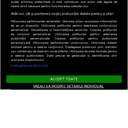
puteti schimba preferintele in mod individual, mai putin cele legate de
cookie strict necesare pentru functionarea website-ului.
Atât noi, cât și partenerii noștri prelucrăm datele pentru a oferi:
Măsurarea performanței reclamelor. Stocarea și/sau accesarea informațiilor
de pe un dispozitiv. Utilizarea profilurilor pentru selectarea conținutului
personalizat. Dezvoltarea și îmbunătățirea serviciilor. Crearea profilurilor
de conținut personalizat. Utilizarea profilurilor pentru selectarea
publicității personalizate. Crearea profilurilor pentru publicitate
personalizată. Măsurarea performanței conținutului. Utilizarea datelor
limitate pentru a selecta conținutul. Înțelegerea publicului prin statistici
sau combinații de date din surse diferite. Utilizarea de date limitate pentru
a selecta publicitatea. Date precise de geolocație și identificarea prin
scanarea dispozitivului.
Listă parteneri (furnizori)
ACCEPT TOATE
VREAU SA MODIFIC SETARILE INDIVIDUAL
Termeni si Conditii
Confidentialitate si cookies