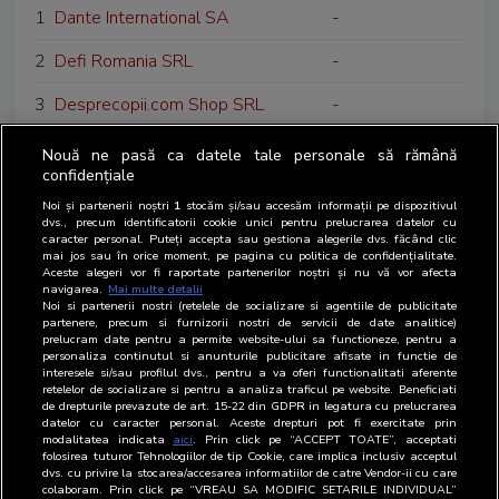
1
Dante International SA
-
2
Defi Romania SRL
-
3
Desprecopii.com Shop SRL
-
4
Double P Media SRL
-
Nouă ne pasă ca datele tale personale să rămână
confidențiale
5
Dr. Max SRL
-
Noi și partenerii noștri
1
stocăm și/sau accesăm informații pe dispozitivul
dvs., precum identificatorii cookie unici pentru prelucrarea datelor cu
6
Dentsu Bucuresti SRL
Agentie media
caracter personal. Puteți accepta sau gestiona alegerile dvs. făcând clic
mai jos sau în orice moment, pe pagina cu politica de confidențialitate.
Aceste alegeri vor fi raportate partenerilor noștri și nu vă vor afecta
7
Dogan Media International SA
Editor web
navigarea.
Mai multe detalii
Noi si partenerii nostri (retelele de socializare si agentiile de publicitate
8
Digi Romania SA
Radio difuzor
partenere, precum si furnizorii nostri de servicii de date analitice)
prelucram date pentru a permite website-ului sa functioneze, pentru a
personaliza continutul si anunturile publicitare afisate in functie de
interesele si/sau profilul dvs., pentru a va oferi functionalitati aferente
retelelor de socializare si pentru a analiza traficul pe website. Beneficiati
de drepturile prevazute de art. 15-22 din GDPR in legatura cu prelucrarea
datelor cu caracter personal. Aceste drepturi pot fi exercitate prin
modalitatea indicata
aici
. Prin click pe “ACCEPT TOATE”, acceptati
folosirea tuturor Tehnologiilor de tip Cookie, care implica inclusiv acceptul
dvs. cu privire la stocarea/accesarea informatiilor de catre Vendor-ii cu care
colaboram. Prin click pe “VREAU SA MODIFIC SETARILE INDIVIDUAL”