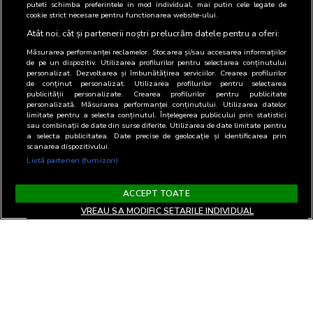
puteti schimba preferintele in mod individual, mai putin cele legate de
cookie strict necesare pentru functionarea website-ului.
Atât noi, cât și partenerii noștri prelucrăm datele pentru a oferi:
Măsurarea performanței reclamelor. Stocarea și/sau accesarea informațiilor
de pe un dispozitiv. Utilizarea profilurilor pentru selectarea conținutului
personalizat. Dezvoltarea și îmbunătățirea serviciilor. Crearea profilurilor
de conținut personalizat. Utilizarea profilurilor pentru selectarea
publicității personalizate. Crearea profilurilor pentru publicitate
personalizată. Măsurarea performanței conținutului. Utilizarea datelor
limitate pentru a selecta conținutul. Înțelegerea publicului prin statistici
sau combinații de date din surse diferite. Utilizarea de date limitate pentru
a selecta publicitatea. Date precise de geolocație și identificarea prin
scanarea dispozitivului.
Listă parteneri (furnizori)
ACCEPT TOATE
VREAU SA MODIFIC SETARILE INDIVIDUAL
Termeni si Conditii
Confidentialitate si cookies