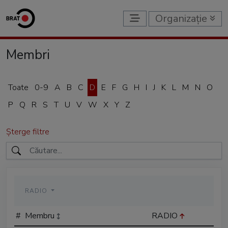
Organizație
Membri
Toate
0-9
A
B
C
D
E
F
G
H
I
J
K
L
M
N
O
P
Q
R
S
T
U
V
W
X
Y
Z
Șterge filtre
RADIO
#
Membru
RADIO