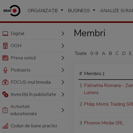
ORGANIZAȚIE
BUSINESS
ANALIZE SI R
Membri
Digital
OOH
Toate
0-9
A
B
C
D
E
Presa scrisă
Podcasts
#
Membru
FOCUS multimedia
1
Patriarhia Romana - Ziar
Lumina
Investiții în publicitate
2
Philip Morris Trading SR
Activitati
educationale
3
Phoenix Media SRL
Coduri de bune practici