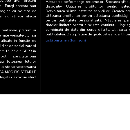
zitivul dvs., precum
Măsurarea performanței reclamelor. Stocarea și/sa
al. Puteți accepta sau
dispozitiv. Utilizarea profilurilor pentru selec
pagina cu politica de
Dezvoltarea și îmbunătățirea serviciilor. Crearea pr
Utilizarea profilurilor pentru selectarea publicității
i și nu vă vor afecta
pentru publicitate personalizată. Măsurarea perf
datelor limitate pentru a selecta conținutul. Înțele
combinații de date din surse diferite. Utilizarea
te partenere, precum si
publicitatea. Date precise de geolocație și identifica
ermite website-ului sa
Listă parteneri (furnizori)
 afisate in functie de
elelor de socializare si
 art. 15-22 din GDPR in
pot fi exercitate prin
i folosirea tuturor
e la stocarea/accesarea
AU SA MODIFIC SETARILE
legate de cookie strict
Copyright© 20
entialitate si cookies