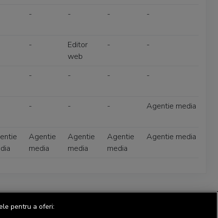
-
-
-
-
-
Editor
-
-
web
-
-
-
-
-
-
-
Agentie media
entie
Agentie
Agentie
Agentie
Agentie media
dia
media
media
media
ele pentru a oferi: