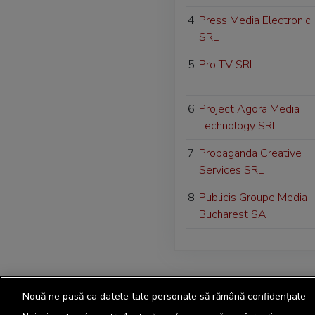
4
Press Media Electronic
SRL
5
Pro TV SRL
6
Project Agora Media
Technology SRL
7
Propaganda Creative
Services SRL
8
Publicis Groupe Media
Bucharest SA
Nouă ne pasă ca datele tale personale să rămână confidențiale