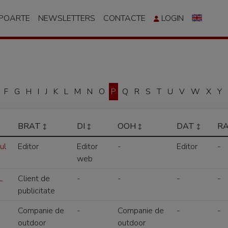
APOARTE
NEWSLETTERS
CONTACTE
LOGIN
F
G
H
I
J
K
L
M
N
O
P
Q
R
S
T
U
V
W
X
Y
BRAT
DI
OOH
DAT
R
ul
Editor
Editor
-
Editor
-
web
L
Client de
-
-
-
-
publicitate
Companie de
-
Companie de
-
-
outdoor
outdoor