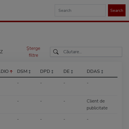
Search
Șterge
Z
filtre
ADIO
DSM
DPD
DE
DDAS
-
-
-
-
-
-
-
Client de
publicitate
-
-
-
-