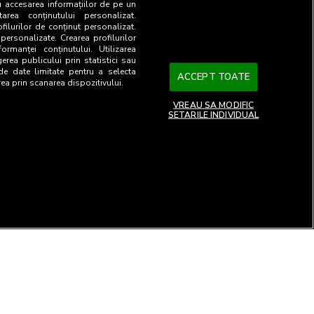
u accesarea informațiilor de pe un
tarea conținutului personalizat.
ofilurilor de conținut personalizat.
 personalizate. Crearea profilurilor
ormanței conținutului. Utilizarea
gerea publicului prin statistici sau
 de date limitate pentru a selecta
ACCEPT TOATE
rea prin scanarea dispozitivului.
VREAU SA MODIFIC
SETARILE INDIVIDUAL
26