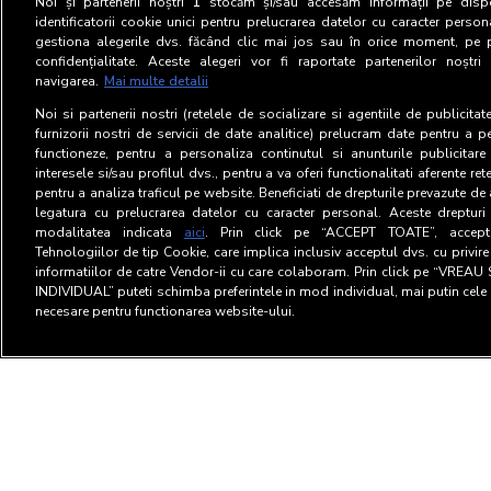
Noi și partenerii noștri
1
stocăm și/sau accesăm informații pe dispo
identificatorii cookie unici pentru prelucrarea datelor cu caracter person
gestiona alegerile dvs. făcând clic mai jos sau în orice moment, pe 
confidențialitate. Aceste alegeri vor fi raportate partenerilor noștr
navigarea.
Mai multe detalii
Noi si partenerii nostri (retelele de socializare si agentiile de publicita
furnizorii nostri de servicii de date analitice) prelucram date pentru a p
functioneze, pentru a personaliza continutul si anunturile publicitare
interesele si/sau profilul dvs., pentru a va oferi functionalitati aferente ret
pentru a analiza traficul pe website. Beneficiati de drepturile prevazute de
legatura cu prelucrarea datelor cu caracter personal. Aceste drepturi 
modalitatea indicata
aici
. Prin click pe “ACCEPT TOATE”, acceptat
Tehnologiilor de tip Cookie, care implica inclusiv acceptul dvs. cu privir
informatiilor de catre Vendor-ii cu care colaboram. Prin click pe “VRE
INDIVIDUAL” puteti schimba preferintele in mod individual, mai putin cele 
necesare pentru functionarea website-ului.
Termeni si Conditii
Confid