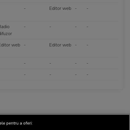
-
-
Editor web
-
-
Radio
-
-
-
-
difuzor
Editor web
-
Editor web
-
-
-
-
-
-
-
-
-
-
-
-
ele pentru a oferi: