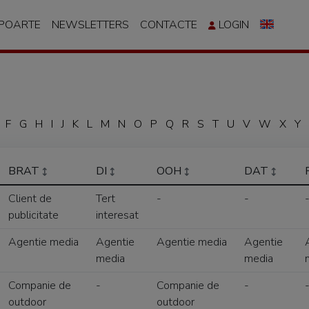
APOARTE
NEWSLETTERS
CONTACTE
LOGIN
F
G
H
I
J
K
L
M
N
O
P
Q
R
S
T
U
V
W
X
Y
BRAT
DI
OOH
DAT
Client de
Tert
-
-
publicitate
interesat
Agentie media
Agentie
Agentie media
Agentie
media
media
Companie de
-
Companie de
-
outdoor
outdoor