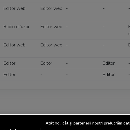
Editor web
Editor web
-
-
Radio difuzor
Editor web
-
-
Editor web
Editor web
-
-
Editor
Editor
-
Editor
Editor
-
-
Editor
Atât noi, cât și partenerii noștri prelucrăm dat