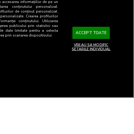
u accesarea informațiilor de pe un
tarea conținutului personalizat.
ofilurilor de conținut personalizat.
 personalizate. Crearea profilurilor
ormanței conținutului. Utilizarea
gerea publicului prin statistici sau
 de date limitate pentru a selecta
ACCEPT TOATE
rea prin scanarea dispozitivului.
VREAU SA MODIFIC
SETARILE INDIVIDUAL
26