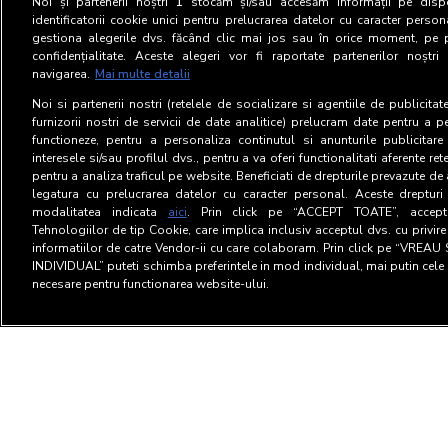
Noi și partenerii noștri
1
stocăm și/sau accesăm informații pe dispo
identificatorii cookie unici pentru prelucrarea datelor cu caracter person
gestiona alegerile dvs. făcând clic mai jos sau în orice moment, pe 
confidențialitate. Aceste alegeri vor fi raportate partenerilor noștr
navigarea.
Mai multe detalii
Noi si partenerii nostri (retelele de socializare si agentiile de publicita
furnizorii nostri de servicii de date analitice) prelucram date pentru a p
functioneze, pentru a personaliza continutul si anunturile publicitare
interesele si/sau profilul dvs., pentru a va oferi functionalitati aferente ret
pentru a analiza traficul pe website. Beneficiati de drepturile prevazute de
legatura cu prelucrarea datelor cu caracter personal. Aceste drepturi 
modalitatea indicata
aici
. Prin click pe “ACCEPT TOATE”, acceptat
Tehnologiilor de tip Cookie, care implica inclusiv acceptul dvs. cu privir
informatiilor de catre Vendor-ii cu care colaboram. Prin click pe “VRE
INDIVIDUAL” puteti schimba preferintele in mod individual, mai putin cele 
necesare pentru functionarea website-ului.
Termeni si Conditii
Confid