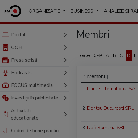
ORGANIZAȚIE
BUSINESS
ANALIZE SI R
Membri
Digital
OOH
Toate
0-9
A
B
C
D
E
Presa scrisă
Podcasts
#
Membru
FOCUS multimedia
1
Dante International SA
Investiții în publicitate
2
Dentsu Bucuresti SRL
Activitati
educationale
3
Defi Romania SRL
Coduri de bune practici