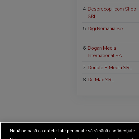
4
Desprecopii.com Shop
SRL
5
Digi Romania SA
6
Dogan Media
International SA
7
Double P Media SRL
8
Dr. Max SRL
Nouă ne pasă ca datele tale personale să rămână confidențiale