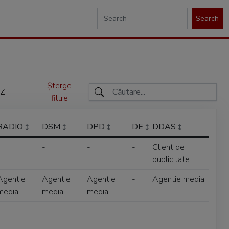
Search
Șterge
Z
filtre
RADIO
DSM
DPD
DE
DDAS
-
-
-
-
Client de
publicitate
Agentie
Agentie
Agentie
-
Agentie media
media
media
media
-
-
-
-
-