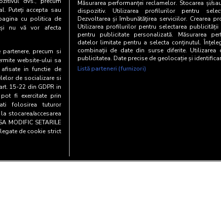
zitivul dvs., precum
Măsurarea performanței reclamelor. Stocarea și/sa
al. Puteți accepta sau
dispozitiv. Utilizarea profilurilor pentru selec
pagina cu politica de
Dezvoltarea și îmbunătățirea serviciilor. Crearea pr
Utilizarea profilurilor pentru selectarea publicității
i și nu vă vor afecta
pentru publicitate personalizată. Măsurarea perf
datelor limitate pentru a selecta conținutul. Înțele
combinații de date din surse diferite. Utilizarea
te partenere, precum si
publicitatea. Date precise de geolocație și identifica
ermite website-ului sa
Listă parteneri (furnizori)
 afisate in functie de
elelor de socializare si
 art. 15-22 din GDPR in
pot fi exercitate prin
i folosirea tuturor
e la stocarea/accesarea
AU SA MODIFIC SETARILE
legate de cookie strict
Copyright© 20
entialitate si cookies