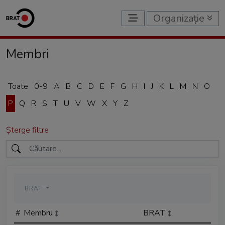
Organizație
Membri
Toate
0-9
A
B
C
D
E
F
G
H
I
J
K
L
M
N
O
P
Q
R
S
T
U
V
W
X
Y
Z
Șterge filtre
BRAT
#
Membru
BRAT