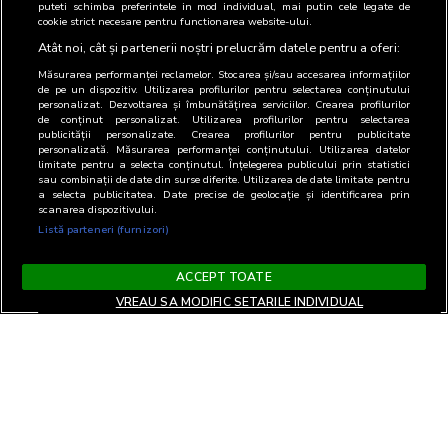
puteti schimba preferintele in mod individual, mai putin cele legate de
cookie strict necesare pentru functionarea website-ului.
Atât noi, cât și partenerii noștri prelucrăm datele pentru a oferi:
Măsurarea performanței reclamelor. Stocarea și/sau accesarea informațiilor
de pe un dispozitiv. Utilizarea profilurilor pentru selectarea conținutului
personalizat. Dezvoltarea și îmbunătățirea serviciilor. Crearea profilurilor
de conținut personalizat. Utilizarea profilurilor pentru selectarea
publicității personalizate. Crearea profilurilor pentru publicitate
personalizată. Măsurarea performanței conținutului. Utilizarea datelor
limitate pentru a selecta conținutul. Înțelegerea publicului prin statistici
sau combinații de date din surse diferite. Utilizarea de date limitate pentru
a selecta publicitatea. Date precise de geolocație și identificarea prin
scanarea dispozitivului.
Listă parteneri (furnizori)
ACCEPT TOATE
VREAU SA MODIFIC SETARILE INDIVIDUAL
Termeni si Conditii
Confidentialitate si cookies