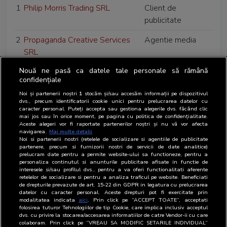
1
Philip Morris Trading SRL
Client de
publicitate
2
Propaganda Creative Services
Agentie media
SRL
Nouă ne pasă ca datele tale personale să rămână
3
Publicis Groupe Media Bucharest
Agentie media
confidențiale
SA
Noi și partenerii noștri
1
stocăm și/sau accesăm informații pe dispozitivul
dvs., precum identificatorii cookie unici pentru prelucrarea datelor cu
4
Patriarhia Romana - Ziarul
Editor
caracter personal. Puteți accepta sau gestiona alegerile dvs. făcând clic
Lumina
mai jos sau în orice moment, pe pagina cu politica de confidențialitate.
Aceste alegeri vor fi raportate partenerilor noștri și nu vă vor afecta
navigarea.
Mai multe detalii
5
Phoenix Media SRL
Companie de
Noi si partenerii nostri (retelele de socializare si agentiile de publicitate
outdoor
partenere, precum si furnizorii nostri de servicii de date analitice)
prelucram date pentru a permite website-ului sa functioneze, pentru a
personaliza continutul si anunturile publicitare afisate in functie de
6
Press Media Electronic SRL
Editor web
interesele si/sau profilul dvs., pentru a va oferi functionalitati aferente
retelelor de socializare si pentru a analiza traficul pe website. Beneficiati
de drepturile prevazute de art. 15-22 din GDPR in legatura cu prelucrarea
7
Pro TV SRL
Editor web
datelor cu caracter personal. Aceste drepturi pot fi exercitate prin
modalitatea indicata
aici
. Prin click pe “ACCEPT TOATE”, acceptati
8
Project Agora Media Technology
Tert interesat
folosirea tuturor Tehnologiilor de tip Cookie, care implica inclusiv acceptul
dvs. cu privire la stocarea/accesarea informatiilor de catre Vendor-ii cu care
SRL
colaboram. Prin click pe “VREAU SA MODIFIC SETARILE INDIVIDUAL”