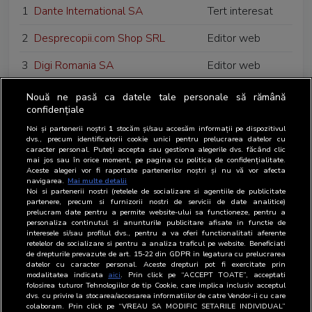
1
Dante International SA
Tert interesat
2
Desprecopii.com Shop SRL
Editor web
3
Digi Romania SA
Editor web
4
Dogan Media International SA
Editor web
Nouă ne pasă ca datele tale personale să rămână
confidențiale
5
Double P Media SRL
Editor
Noi și partenerii noștri
1
stocăm și/sau accesăm informații pe dispozitivul
dvs., precum identificatorii cookie unici pentru prelucrarea datelor cu
6
Dentsu Bucuresti SRL
Agentie media
caracter personal. Puteți accepta sau gestiona alegerile dvs. făcând clic
mai jos sau în orice moment, pe pagina cu politica de confidențialitate.
Aceste alegeri vor fi raportate partenerilor noștri și nu vă vor afecta
7
Defi Romania SRL
-
navigarea.
Mai multe detalii
Noi si partenerii nostri (retelele de socializare si agentiile de publicitate
8
Dr. Max SRL
-
partenere, precum si furnizorii nostri de servicii de date analitice)
prelucram date pentru a permite website-ului sa functioneze, pentru a
personaliza continutul si anunturile publicitare afisate in functie de
interesele si/sau profilul dvs., pentru a va oferi functionalitati aferente
retelelor de socializare si pentru a analiza traficul pe website. Beneficiati
de drepturile prevazute de art. 15-22 din GDPR in legatura cu prelucrarea
datelor cu caracter personal. Aceste drepturi pot fi exercitate prin
modalitatea indicata
aici
. Prin click pe “ACCEPT TOATE”, acceptati
folosirea tuturor Tehnologiilor de tip Cookie, care implica inclusiv acceptul
dvs. cu privire la stocarea/accesarea informatiilor de catre Vendor-ii cu care
colaboram. Prin click pe “VREAU SA MODIFIC SETARILE INDIVIDUAL”