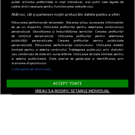
puteti schimba preferintele in mod individual, mai putin cele legate de
cookie strict necesare pentru functionarea website-ului.
Atât noi, cât și partenerii noștri prelucrăm datele pentru a oferi:
Măsurarea performanței reclamelor. Stocarea și/sau accesarea informațiilor
de pe un dispozitiv. Utilizarea profilurilor pentru selectarea conținutului
personalizat. Dezvoltarea și îmbunătățirea serviciilor. Crearea profilurilor
de conținut personalizat. Utilizarea profilurilor pentru selectarea
publicității personalizate. Crearea profilurilor pentru publicitate
personalizată. Măsurarea performanței conținutului. Utilizarea datelor
limitate pentru a selecta conținutul. Înțelegerea publicului prin statistici
sau combinații de date din surse diferite. Utilizarea de date limitate pentru
a selecta publicitatea. Date precise de geolocație și identificarea prin
scanarea dispozitivului.
Listă parteneri (furnizori)
ACCEPT TOATE
VREAU SA MODIFIC SETARILE INDIVIDUAL
Termeni si Conditii
Confidentialitate si cookies