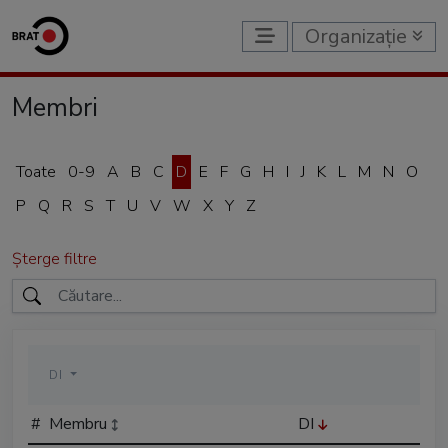
Organizație
Membri
Toate
0-9
A
B
C
D
E
F
G
H
I
J
K
L
M
N
O
P
Q
R
S
T
U
V
W
X
Y
Z
Șterge filtre
DI
#
Membru
DI