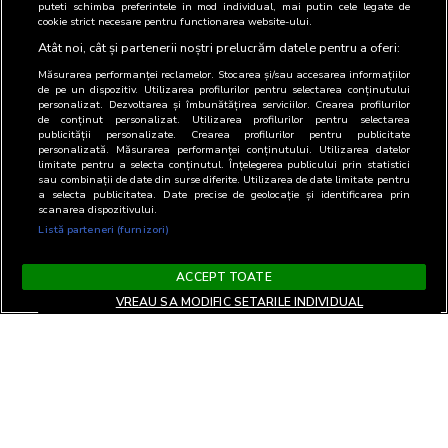
puteti schimba preferintele in mod individual, mai putin cele legate de
cookie strict necesare pentru functionarea website-ului.
Atât noi, cât și partenerii noștri prelucrăm datele pentru a oferi:
Măsurarea performanței reclamelor. Stocarea și/sau accesarea informațiilor
de pe un dispozitiv. Utilizarea profilurilor pentru selectarea conținutului
personalizat. Dezvoltarea și îmbunătățirea serviciilor. Crearea profilurilor
de conținut personalizat. Utilizarea profilurilor pentru selectarea
publicității personalizate. Crearea profilurilor pentru publicitate
personalizată. Măsurarea performanței conținutului. Utilizarea datelor
limitate pentru a selecta conținutul. Înțelegerea publicului prin statistici
sau combinații de date din surse diferite. Utilizarea de date limitate pentru
a selecta publicitatea. Date precise de geolocație și identificarea prin
scanarea dispozitivului.
Listă parteneri (furnizori)
ACCEPT TOATE
VREAU SA MODIFIC SETARILE INDIVIDUAL
Termeni si Conditii
Confidentialitate si cookies