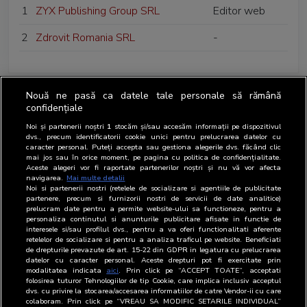
1
ZYX Publishing Group SRL
Editor web
2
Zdrovit Romania SRL
-
Nouă ne pasă ca datele tale personale să rămână
confidențiale
Noi și partenerii noștri
1
stocăm și/sau accesăm informații pe dispozitivul
dvs., precum identificatorii cookie unici pentru prelucrarea datelor cu
caracter personal. Puteți accepta sau gestiona alegerile dvs. făcând clic
mai jos sau în orice moment, pe pagina cu politica de confidențialitate.
Aceste alegeri vor fi raportate partenerilor noștri și nu vă vor afecta
navigarea.
Mai multe detalii
Noi si partenerii nostri (retelele de socializare si agentiile de publicitate
partenere, precum si furnizorii nostri de servicii de date analitice)
prelucram date pentru a permite website-ului sa functioneze, pentru a
personaliza continutul si anunturile publicitare afisate in functie de
interesele si/sau profilul dvs., pentru a va oferi functionalitati aferente
retelelor de socializare si pentru a analiza traficul pe website. Beneficiati
de drepturile prevazute de art. 15-22 din GDPR in legatura cu prelucrarea
datelor cu caracter personal. Aceste drepturi pot fi exercitate prin
modalitatea indicata
aici
. Prin click pe “ACCEPT TOATE”, acceptati
folosirea tuturor Tehnologiilor de tip Cookie, care implica inclusiv acceptul
dvs. cu privire la stocarea/accesarea informatiilor de catre Vendor-ii cu care
colaboram. Prin click pe “VREAU SA MODIFIC SETARILE INDIVIDUAL”