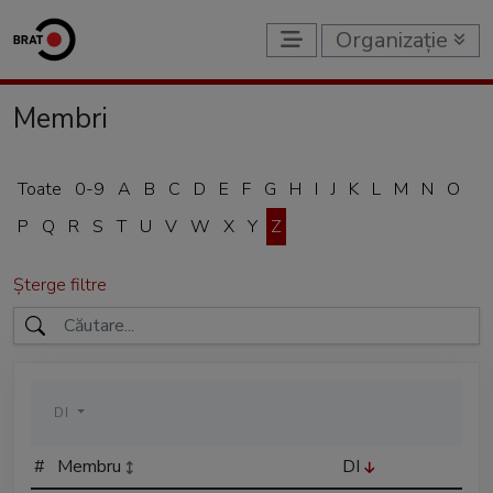
Organizație
Membri
Toate
0-9
A
B
C
D
E
F
G
H
I
J
K
L
M
N
O
P
Q
R
S
T
U
V
W
X
Y
Z
Șterge filtre
DI
#
Membru
DI