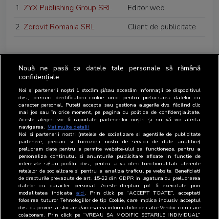
1
ZYX Publishing Group SRL
Editor web
2
Zdrovit Romania SRL
Client de publicitate
Nouă ne pasă ca datele tale personale să rămână
confidențiale
Noi și partenerii noștri
1
stocăm și/sau accesăm informații pe dispozitivul
dvs., precum identificatorii cookie unici pentru prelucrarea datelor cu
caracter personal. Puteți accepta sau gestiona alegerile dvs. făcând clic
mai jos sau în orice moment, pe pagina cu politica de confidențialitate.
Aceste alegeri vor fi raportate partenerilor noștri și nu vă vor afecta
navigarea.
Mai multe detalii
Noi si partenerii nostri (retelele de socializare si agentiile de publicitate
partenere, precum si furnizorii nostri de servicii de date analitice)
prelucram date pentru a permite website-ului sa functioneze, pentru a
personaliza continutul si anunturile publicitare afisate in functie de
interesele si/sau profilul dvs., pentru a va oferi functionalitati aferente
retelelor de socializare si pentru a analiza traficul pe website. Beneficiati
de drepturile prevazute de art. 15-22 din GDPR in legatura cu prelucrarea
datelor cu caracter personal. Aceste drepturi pot fi exercitate prin
modalitatea indicata
aici
. Prin click pe “ACCEPT TOATE”, acceptati
folosirea tuturor Tehnologiilor de tip Cookie, care implica inclusiv acceptul
dvs. cu privire la stocarea/accesarea informatiilor de catre Vendor-ii cu care
colaboram. Prin click pe “VREAU SA MODIFIC SETARILE INDIVIDUAL”