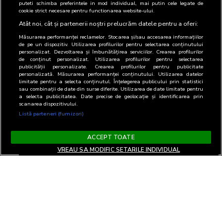
puteti schimba preferintele in mod individual, mai putin cele legate de
cookie strict necesare pentru functionarea website-ului.
Atât noi, cât și partenerii noștri prelucrăm datele pentru a oferi:
Măsurarea performanței reclamelor. Stocarea și/sau accesarea informațiilor
de pe un dispozitiv. Utilizarea profilurilor pentru selectarea conținutului
personalizat. Dezvoltarea și îmbunătățirea serviciilor. Crearea profilurilor
de conținut personalizat. Utilizarea profilurilor pentru selectarea
publicității personalizate. Crearea profilurilor pentru publicitate
personalizată. Măsurarea performanței conținutului. Utilizarea datelor
limitate pentru a selecta conținutul. Înțelegerea publicului prin statistici
sau combinații de date din surse diferite. Utilizarea de date limitate pentru
a selecta publicitatea. Date precise de geolocație și identificarea prin
scanarea dispozitivului.
Listă parteneri (furnizori)
ACCEPT TOATE
VREAU SA MODIFIC SETARILE INDIVIDUAL
Termeni si Conditii
Confidentialitate si cookies