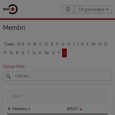
Organizație
Membri
Toate
0-9
A
B
C
D
E
F
G
H
I
J
K
L
M
N
O
P
Q
R
S
T
U
V
W
X
Y
Z
Șterge filtre
BRAT
#
Membru
BRAT