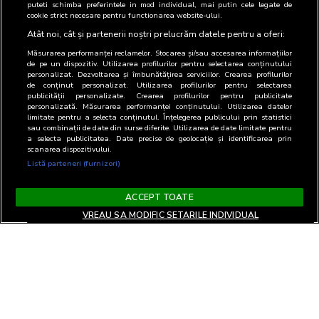
puteti schimba preferintele in mod individual, mai putin cele legate de
cookie strict necesare pentru functionarea website-ului.
Atât noi, cât și partenerii noștri prelucrăm datele pentru a oferi:
Măsurarea performanței reclamelor. Stocarea și/sau accesarea informațiilor
de pe un dispozitiv. Utilizarea profilurilor pentru selectarea conținutului
personalizat. Dezvoltarea și îmbunătățirea serviciilor. Crearea profilurilor
de conținut personalizat. Utilizarea profilurilor pentru selectarea
publicității personalizate. Crearea profilurilor pentru publicitate
personalizată. Măsurarea performanței conținutului. Utilizarea datelor
limitate pentru a selecta conținutul. Înțelegerea publicului prin statistici
sau combinații de date din surse diferite. Utilizarea de date limitate pentru
a selecta publicitatea. Date precise de geolocație și identificarea prin
scanarea dispozitivului.
Listă parteneri (furnizori)
ACCEPT TOATE
VREAU SA MODIFIC SETARILE INDIVIDUAL
Termeni si Conditii
Confidentialitate si cookies