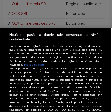
1
Outsmart Media SRL
Regie de publicitate
2
ODS SRL
Editor web
3
OLX Online Services SRL
Editor web
4
Orange Romania SA
Client de publicitate
Nouă ne pasă ca datele tale personale să rămână
confidențiale
5
Omnicom Media Group SRL
Agentie media
Noi și partenerii noștri
1
stocăm și/sau accesăm informații pe dispozitivul
dvs., precum identificatorii cookie unici pentru prelucrarea datelor cu
caracter personal. Puteți accepta sau gestiona alegerile dvs. făcând clic
mai jos sau în orice moment, pe pagina cu politica de confidențialitate.
Aceste alegeri vor fi raportate partenerilor noștri și nu vă vor afecta
navigarea.
Mai multe detalii
Noi si partenerii nostri (retelele de socializare si agentiile de publicitate
partenere, precum si furnizorii nostri de servicii de date analitice)
prelucram date pentru a permite website-ului sa functioneze, pentru a
personaliza continutul si anunturile publicitare afisate in functie de
interesele si/sau profilul dvs., pentru a va oferi functionalitati aferente
retelelor de socializare si pentru a analiza traficul pe website. Beneficiati
de drepturile prevazute de art. 15-22 din GDPR in legatura cu prelucrarea
datelor cu caracter personal. Aceste drepturi pot fi exercitate prin
modalitatea indicata
aici
. Prin click pe “ACCEPT TOATE”, acceptati
folosirea tuturor Tehnologiilor de tip Cookie, care implica inclusiv acceptul
dvs. cu privire la stocarea/accesarea informatiilor de catre Vendor-ii cu care
colaboram. Prin click pe “VREAU SA MODIFIC SETARILE INDIVIDUAL”