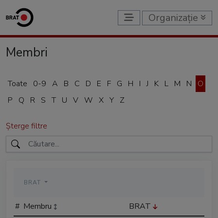
Organizație
Membri
Toate
0-9
A
B
C
D
E
F
G
H
I
J
K
L
M
N
O
P
Q
R
S
T
U
V
W
X
Y
Z
Șterge filtre
BRAT
#
Membru
BRAT