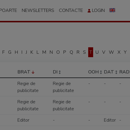
APOARTE
NEWSLETTERS
CONTACTE
LOGIN
F
G
H
I
J
K
L
M
N
O
P
Q
R
S
T
U
V
W
X
Y
BRAT
DI
OOH
DAT
RAD
Regie de
Regie de
-
-
-
publicitate
publicitate
Regie de
Regie de
-
-
-
publicitate
publicitate
Editor
-
-
Editor
-