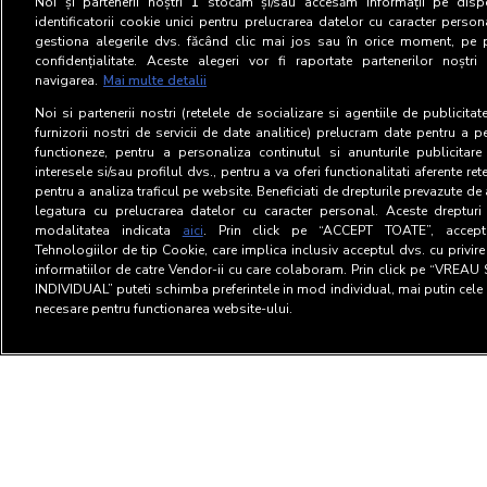
Noi și partenerii noștri
1
stocăm și/sau accesăm informații pe dispo
identificatorii cookie unici pentru prelucrarea datelor cu caracter person
gestiona alegerile dvs. făcând clic mai jos sau în orice moment, pe 
confidențialitate. Aceste alegeri vor fi raportate partenerilor noștr
navigarea.
Mai multe detalii
Noi si partenerii nostri (retelele de socializare si agentiile de publicita
furnizorii nostri de servicii de date analitice) prelucram date pentru a p
functioneze, pentru a personaliza continutul si anunturile publicitare
interesele si/sau profilul dvs., pentru a va oferi functionalitati aferente ret
pentru a analiza traficul pe website. Beneficiati de drepturile prevazute de
legatura cu prelucrarea datelor cu caracter personal. Aceste drepturi 
modalitatea indicata
aici
. Prin click pe “ACCEPT TOATE”, acceptat
Tehnologiilor de tip Cookie, care implica inclusiv acceptul dvs. cu privir
informatiilor de catre Vendor-ii cu care colaboram. Prin click pe “VRE
INDIVIDUAL” puteti schimba preferintele in mod individual, mai putin cele 
necesare pentru functionarea website-ului.
Termeni si Conditii
Confid