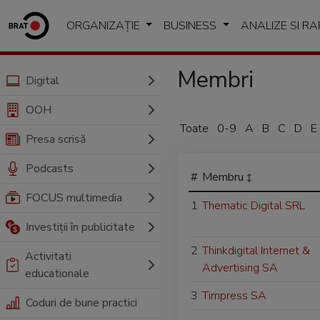
ORGANIZAȚIE
BUSINESS
ANALIZE SI R
Membri
Digital
OOH
Toate
0-9
A
B
C
D
E
Presa scrisă
Podcasts
#
Membru
FOCUS multimedia
1
Thematic Digital SRL
Investiții în publicitate
2
Thinkdigital Internet &
Activitati
Advertising SA
educationale
3
Timpress SA
Coduri de bune practici