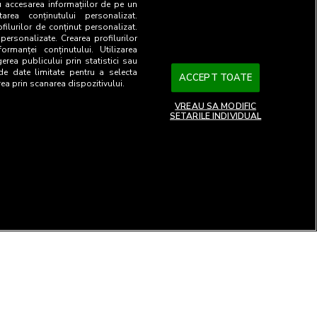
u accesarea informațiilor de pe un
tarea conținutului personalizat.
ofilurilor de conținut personalizat.
 personalizate. Crearea profilurilor
ormanței conținutului. Utilizarea
gerea publicului prin statistici sau
 de date limitate pentru a selecta
ACCEPT TOATE
rea prin scanarea dispozitivului.
VREAU SA MODIFIC
SETARILE INDIVIDUAL
26