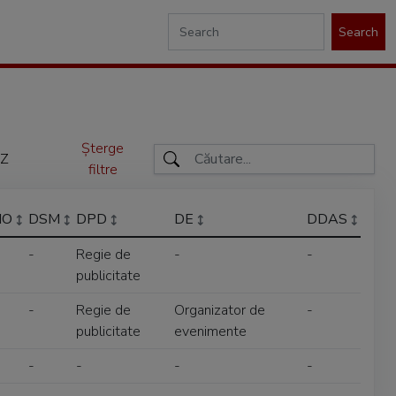
Search
Șterge
Z
filtre
IO
DSM
DPD
DE
DDAS
-
Regie de
-
-
publicitate
-
Regie de
Organizator de
-
publicitate
evenimente
-
-
-
-