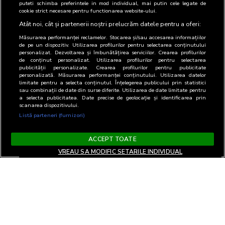
puteti schimba preferintele in mod individual, mai putin cele legate de
cookie strict necesare pentru functionarea website-ului.
Atât noi, cât și partenerii noștri prelucrăm datele pentru a oferi:
Măsurarea performanței reclamelor. Stocarea și/sau accesarea informațiilor
de pe un dispozitiv. Utilizarea profilurilor pentru selectarea conținutului
personalizat. Dezvoltarea și îmbunătățirea serviciilor. Crearea profilurilor
de conținut personalizat. Utilizarea profilurilor pentru selectarea
publicității personalizate. Crearea profilurilor pentru publicitate
personalizată. Măsurarea performanței conținutului. Utilizarea datelor
limitate pentru a selecta conținutul. Înțelegerea publicului prin statistici
sau combinații de date din surse diferite. Utilizarea de date limitate pentru
a selecta publicitatea. Date precise de geolocație și identificarea prin
scanarea dispozitivului.
Listă parteneri (furnizori)
ACCEPT TOATE
VREAU SA MODIFIC SETARILE INDIVIDUAL
Termeni si Conditii
Confidentialitate si cookies