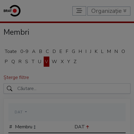
Organizație
Membri
Toate
0-9
A
B
C
D
E
F
G
H
I
J
K
L
M
N
O
P
Q
R
S
T
U
V
W
X
Y
Z
Șterge filtre
DAT
#
Membru
DAT