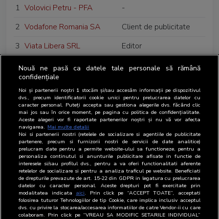
1
Volovici Petru - PFA
-
2
Vodafone Romania SA
Client de publicitate
3
Viata Libera SRL
Editor
Nouă ne pasă ca datele tale personale să rămână
confidențiale
Noi și partenerii noștri
1
stocăm și/sau accesăm informații pe dispozitivul
dvs., precum identificatorii cookie unici pentru prelucrarea datelor cu
caracter personal. Puteți accepta sau gestiona alegerile dvs. făcând clic
mai jos sau în orice moment, pe pagina cu politica de confidențialitate.
Aceste alegeri vor fi raportate partenerilor noștri și nu vă vor afecta
navigarea.
Mai multe detalii
Noi si partenerii nostri (retelele de socializare si agentiile de publicitate
partenere, precum si furnizorii nostri de servicii de date analitice)
prelucram date pentru a permite website-ului sa functioneze, pentru a
personaliza continutul si anunturile publicitare afisate in functie de
interesele si/sau profilul dvs., pentru a va oferi functionalitati aferente
retelelor de socializare si pentru a analiza traficul pe website. Beneficiati
de drepturile prevazute de art. 15-22 din GDPR in legatura cu prelucrarea
datelor cu caracter personal. Aceste drepturi pot fi exercitate prin
modalitatea indicata
aici
. Prin click pe “ACCEPT TOATE”, acceptati
folosirea tuturor Tehnologiilor de tip Cookie, care implica inclusiv acceptul
dvs. cu privire la stocarea/accesarea informatiilor de catre Vendor-ii cu care
colaboram. Prin click pe “VREAU SA MODIFIC SETARILE INDIVIDUAL”