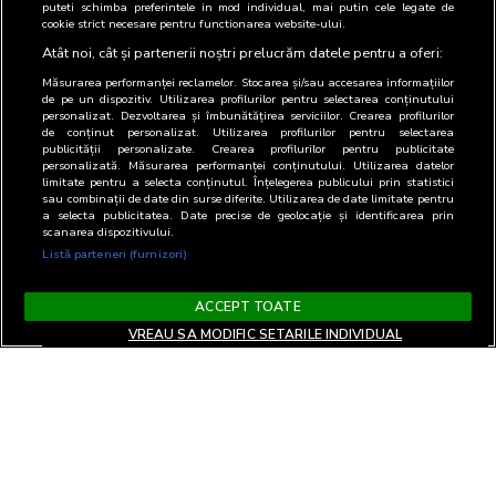
puteti schimba preferintele in mod individual, mai putin cele legate de
cookie strict necesare pentru functionarea website-ului.
Atât noi, cât și partenerii noștri prelucrăm datele pentru a oferi:
Măsurarea performanței reclamelor. Stocarea și/sau accesarea informațiilor
de pe un dispozitiv. Utilizarea profilurilor pentru selectarea conținutului
personalizat. Dezvoltarea și îmbunătățirea serviciilor. Crearea profilurilor
de conținut personalizat. Utilizarea profilurilor pentru selectarea
publicității personalizate. Crearea profilurilor pentru publicitate
personalizată. Măsurarea performanței conținutului. Utilizarea datelor
limitate pentru a selecta conținutul. Înțelegerea publicului prin statistici
sau combinații de date din surse diferite. Utilizarea de date limitate pentru
a selecta publicitatea. Date precise de geolocație și identificarea prin
scanarea dispozitivului.
Listă parteneri (furnizori)
ACCEPT TOATE
VREAU SA MODIFIC SETARILE INDIVIDUAL
Termeni si Conditii
Confidentialitate si cookies