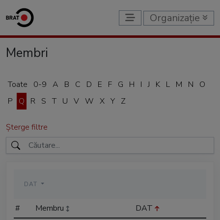
Organizație
Membri
Toate
0-9
A
B
C
D
E
F
G
H
I
J
K
L
M
N
O
P
Q
R
S
T
U
V
W
X
Y
Z
Șterge filtre
DAT
#
Membru
DAT