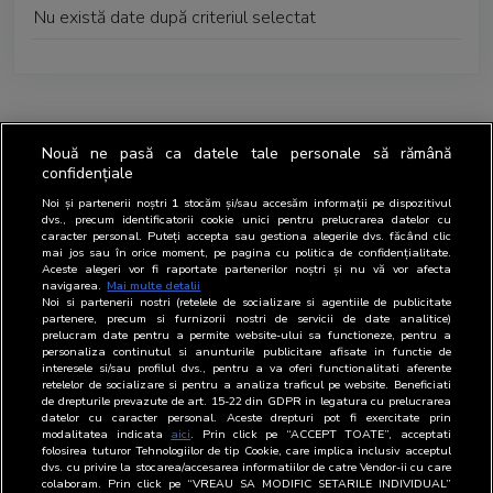
Nu există date după criteriul selectat
Nouă ne pasă ca datele tale personale să rămână
confidențiale
Noi și partenerii noștri
1
stocăm și/sau accesăm informații pe dispozitivul
dvs., precum identificatorii cookie unici pentru prelucrarea datelor cu
caracter personal. Puteți accepta sau gestiona alegerile dvs. făcând clic
mai jos sau în orice moment, pe pagina cu politica de confidențialitate.
Aceste alegeri vor fi raportate partenerilor noștri și nu vă vor afecta
navigarea.
Mai multe detalii
Noi si partenerii nostri (retelele de socializare si agentiile de publicitate
partenere, precum si furnizorii nostri de servicii de date analitice)
prelucram date pentru a permite website-ului sa functioneze, pentru a
personaliza continutul si anunturile publicitare afisate in functie de
interesele si/sau profilul dvs., pentru a va oferi functionalitati aferente
retelelor de socializare si pentru a analiza traficul pe website. Beneficiati
de drepturile prevazute de art. 15-22 din GDPR in legatura cu prelucrarea
datelor cu caracter personal. Aceste drepturi pot fi exercitate prin
modalitatea indicata
aici
. Prin click pe “ACCEPT TOATE”, acceptati
folosirea tuturor Tehnologiilor de tip Cookie, care implica inclusiv acceptul
dvs. cu privire la stocarea/accesarea informatiilor de catre Vendor-ii cu care
colaboram. Prin click pe “VREAU SA MODIFIC SETARILE INDIVIDUAL”