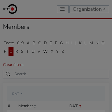
Organization
Members
Toate
0-9
A
B
C
D
E
F
G
H
I
J
K
L
M
N
O
P
Q
R
S
T
U
V
W
X
Y
Z
Clear filters
DAT
#
Member
DAT