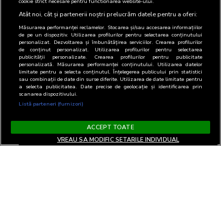
cookie strict necesare pentru functionarea website-ului.
Atât noi, cât și partenerii noștri prelucrăm datele pentru a oferi:
Măsurarea performanței reclamelor. Stocarea și/sau accesarea informațiilor
de pe un dispozitiv. Utilizarea profilurilor pentru selectarea conținutului
personalizat. Dezvoltarea și îmbunătățirea serviciilor. Crearea profilurilor
de conținut personalizat. Utilizarea profilurilor pentru selectarea
publicității personalizate. Crearea profilurilor pentru publicitate
personalizată. Măsurarea performanței conținutului. Utilizarea datelor
limitate pentru a selecta conținutul. Înțelegerea publicului prin statistici
sau combinații de date din surse diferite. Utilizarea de date limitate pentru
a selecta publicitatea. Date precise de geolocație și identificarea prin
scanarea dispozitivului.
Listă parteneri (furnizori)
ACCEPT TOATE
VREAU SA MODIFIC SETARILE INDIVIDUAL
Terms and Conditions
Privacy and cookies
Contact
Informare GDPR