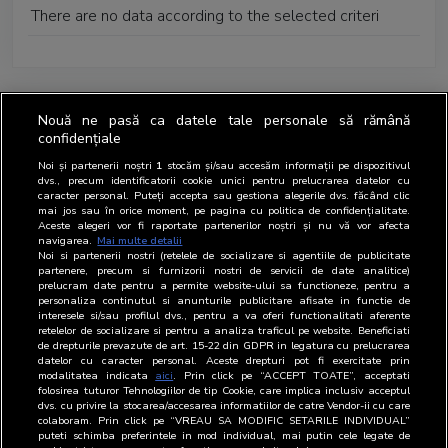
There are no data according to the selected criteri
Nouă ne pasă ca datele tale personale să rămână
confidențiale
Noi și partenerii noștri
1
stocăm și/sau accesăm informații pe dispozitivul
dvs., precum identificatorii cookie unici pentru prelucrarea datelor cu
caracter personal. Puteți accepta sau gestiona alegerile dvs. făcând clic
mai jos sau în orice moment, pe pagina cu politica de confidențialitate.
Aceste alegeri vor fi raportate partenerilor noștri și nu vă vor afecta
navigarea.
Mai multe detalii
Noi si partenerii nostri (retelele de socializare si agentiile de publicitate
partenere, precum si furnizorii nostri de servicii de date analitice)
prelucram date pentru a permite website-ului sa functioneze, pentru a
personaliza continutul si anunturile publicitare afisate in functie de
interesele si/sau profilul dvs., pentru a va oferi functionalitati aferente
retelelor de socializare si pentru a analiza traficul pe website. Beneficiati
de drepturile prevazute de art. 15-22 din GDPR in legatura cu prelucrarea
datelor cu caracter personal. Aceste drepturi pot fi exercitate prin
modalitatea indicata
aici
. Prin click pe “ACCEPT TOATE”, acceptati
folosirea tuturor Tehnologiilor de tip Cookie, care implica inclusiv acceptul
dvs. cu privire la stocarea/accesarea informatiilor de catre Vendor-ii cu care
colaboram. Prin click pe “VREAU SA MODIFIC SETARILE INDIVIDUAL”
puteti schimba preferintele in mod individual, mai putin cele legate de