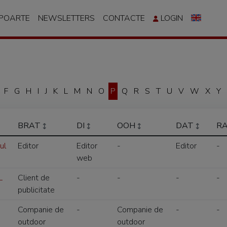
APOARTE
NEWSLETTERS
CONTACTE
LOGIN
F
G
H
I
J
K
L
M
N
O
P
Q
R
S
T
U
V
W
X
Y
BRAT
DI
OOH
DAT
R
ul
Editor
Editor
-
Editor
-
web
L
Client de
-
-
-
-
publicitate
Companie de
-
Companie de
-
-
outdoor
outdoor