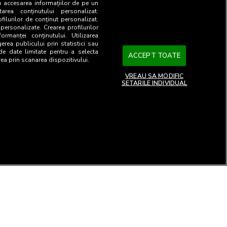
u accesarea informațiilor de pe un
tarea conținutului personalizat.
ofilurilor de conținut personalizat.
 personalizate. Crearea profilurilor
ormanței conținutului. Utilizarea
gerea publicului prin statistici sau
 de date limitate pentru a selecta
ACCEPT TOATE
rea prin scanarea dispozitivului.
VREAU SA MODIFIC
SETARILE INDIVIDUAL
26