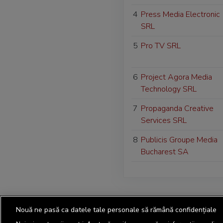
4
Press Media Electronic
SRL
5
Pro TV SRL
6
Project Agora Media
Technology SRL
7
Propaganda Creative
Services SRL
8
Publicis Groupe Media
Bucharest SA
Nouă ne pasă ca datele tale personale să rămână confidențiale