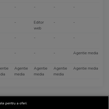
-
-
-
-
-
Editor
-
-
web
-
-
-
-
-
-
-
Agentie media
entie
Agentie
Agentie
Agentie
Agentie media
dia
media
media
media
ele pentru a oferi: