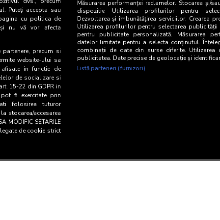
zitivul dvs., precum
Măsurarea performanței reclamelor. Stocarea și/sa
al. Puteți accepta sau
dispozitiv. Utilizarea profilurilor pentru selec
pagina cu politica de
Dezvoltarea și îmbunătățirea serviciilor. Crearea pr
Utilizarea profilurilor pentru selectarea publicității
i și nu vă vor afecta
pentru publicitate personalizată. Măsurarea perf
datelor limitate pentru a selecta conținutul. Înțele
combinații de date din surse diferite. Utilizarea
te partenere, precum si
publicitatea. Date precise de geolocație și identifica
ermite website-ului sa
Listă parteneri (furnizori)
 afisate in functie de
elelor de socializare si
 art. 15-22 din GDPR in
pot fi exercitate prin
i folosirea tuturor
e la stocarea/accesarea
AU SA MODIFIC SETARILE
legate de cookie strict
Copyright© 20
entialitate si cookies