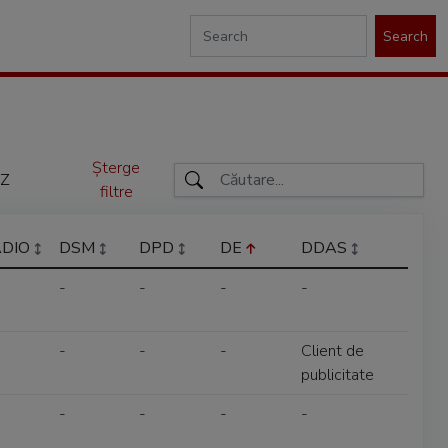
Search
Șterge
Z
filtre
ADIO
DSM
DPD
DE
DDAS
-
-
-
-
-
-
-
Client de
publicitate
-
-
-
-