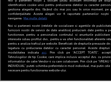
Noi și partenerii noștri
1
stocăm și/sau accesăm informații pe dispo
identificatorii cookie unici pentru prelucrarea datelor cu caracter person
gestiona alegerile dvs. făcând clic mai jos sau în orice moment, pe 
confidențialitate. Aceste alegeri vor fi raportate partenerilor noștr
navigarea.
Mai multe detalii
Noi si partenerii nostri (retelele de socializare si agentiile de publicita
furnizorii nostri de servicii de date analitice) prelucram date pentru a p
functioneze, pentru a personaliza continutul si anunturile publicitare
interesele si/sau profilul dvs., pentru a va oferi functionalitati aferente ret
pentru a analiza traficul pe website. Beneficiati de drepturile prevazute de
legatura cu prelucrarea datelor cu caracter personal. Aceste drepturi 
modalitatea indicata
aici
. Prin click pe “ACCEPT TOATE”, acceptat
Tehnologiilor de tip Cookie, care implica inclusiv acceptul dvs. cu privir
informatiilor de catre Vendor-ii cu care colaboram. Prin click pe “VRE
INDIVIDUAL” puteti schimba preferintele in mod individual, mai putin cele 
necesare pentru functionarea website-ului.
Termeni si Conditii
Confid