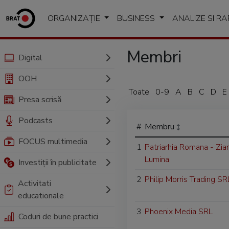
ORGANIZAȚIE
BUSINESS
ANALIZE SI R
Membri
Digital
OOH
Toate
0-9
A
B
C
D
E
Presa scrisă
Podcasts
#
Membru
FOCUS multimedia
1
Patriarhia Romana - Ziar
Lumina
Investiții în publicitate
2
Philip Morris Trading SR
Activitati
educationale
3
Phoenix Media SRL
Coduri de bune practici